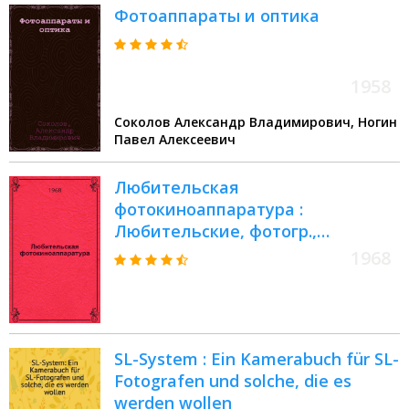
Фотоаппараты и оптика
1958
Соколов Александр Владимирович, Ногин
Павел Алексеевич
Любительская
фотокиноаппаратура :
Любительские, фотогр.,
киносъемочные и кинопроекц.
1968
аппараты, фотогр. объективы и
принадлежности : Каталог
SL-System : Ein Kamerabuch für SL-
Fotografen und solche, die es
werden wollen