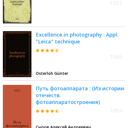
1951
Excellence in photography : Appl.
"Leica" technique
1985
Osterloh Günter
Путь фотоаппарата : (Из истории
отечеств.
фотоаппаратостроения)
1954
Сыров Алексей Андреевич