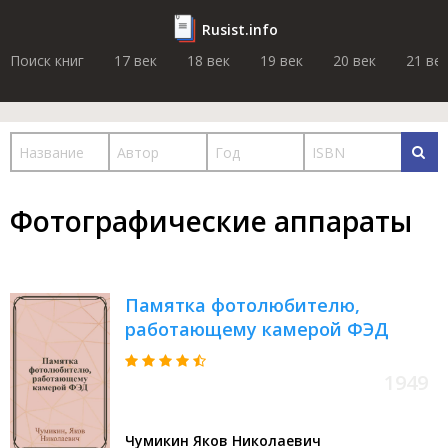
Rusist.info
Поиск книг
17 век
18 век
19 век
20 век
21 ве
Фотографические аппараты
Памятка фотолюбителю,
работающему камерой ФЭД
1949
Чумикин Яков Николаевич