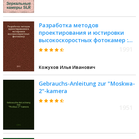
Разработка методов
проектирования и юстировки
высокоскоростных фотокамер :
Автореф. дис. на соиск. учен.
1991
степ. канд. техн. наук : (05.11.07)
Кожухов Илья Иванович
Gebrauchs-Anleitung zur "Moskwa-
2"-kamera
1951