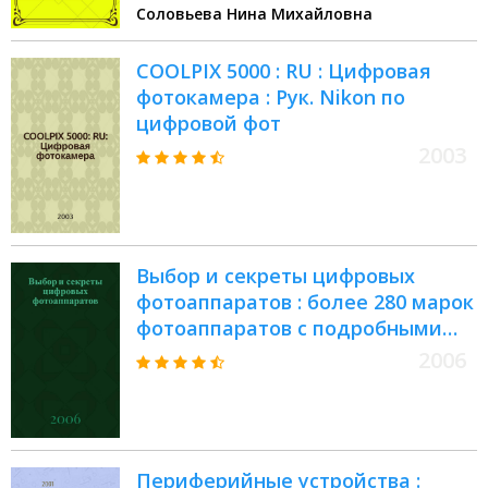
Соловьева Нина Михайловна
профессионального образования
COOLPIX 5000 : RU : Цифровая
фотокамера : Рук. Nikon по
цифровой фот
2003
Выбор и секреты цифровых
фотоаппаратов : более 280 марок
фотоаппаратов с подробными
характеристиками. Особенности
2006
выбора цифровых устройств.
Программное обеспечение для
работы с цифровыми
фотографиями. Статьи по теории
Периферийные устройства :
фотографии. 10 уроков по