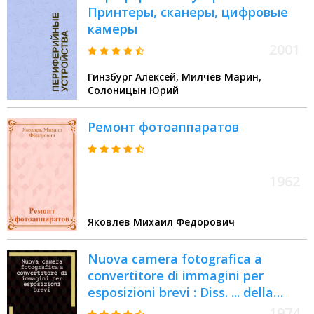
Принтеры, сканеры, цифровые
фотоискусству. Расширенный
камеры
поиск устройств, аксессуаров по
заданным параметрам
2001
Гинзбург Алексей, Милчев Марин,
Солоницын Юрий
Ремонт фотоаппаратов
1962
Яковлев Михаил Федорович
Nuova camera fotografica a
convertitore di immagini per
esposizioni brevi : Diss. ... della
Scuola politecn. federale Zurigo
1974