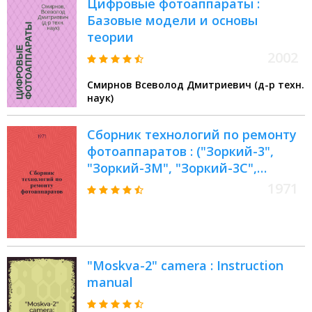
Цифровые фотоаппараты :
Базовые модели и основы
теории
2002
Смирнов Всеволод Дмитриевич (д-р техн.
наук)
Сборник технологий по ремонту
фотоаппаратов : ("Зоркий-3",
"Зоркий-3М", "Зоркий-3С",
"Зоркий-4" и "Мир") : Утв. Гл. упр.
1971
ремонта бытовой техники 17/III
1971 г
"Moskva-2" camera : Instruction
manual