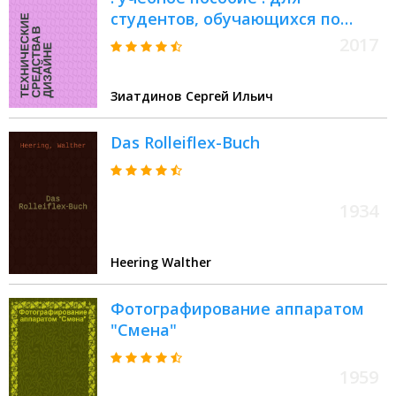
студентов, обучающихся по
направлению 09.03.02
2017
"Информационные системы и
технологии в дизайне"
Зиатдинов Сергей Ильич
Das Rolleiflex-Buch
1934
Heering Walther
Фотографирование аппаратом
"Смена"
1959