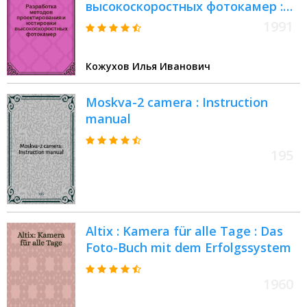
высокоскоростных фотокамер :
Атвореф. дис. на соиск. учен.
1991
степ. канд. техн. наук : (05.11.07)
Кожухов Илья Иванович
Moskva-2 camera : Instruction
manual
195
Altix : Kamera für alle Tage : Das
Foto-Buch mit dem Erfolgssystem
1960