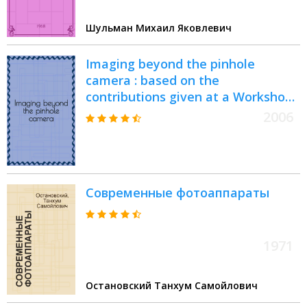
Шульман Михаил Яковлевич
Imaging beyond the pinhole
camera : based on the
contributions given at a Workshop
at the International computer
2006
science center in Dagstuhl
(Germany)
Современные фотоаппараты
1971
Остановский Танхум Самойлович