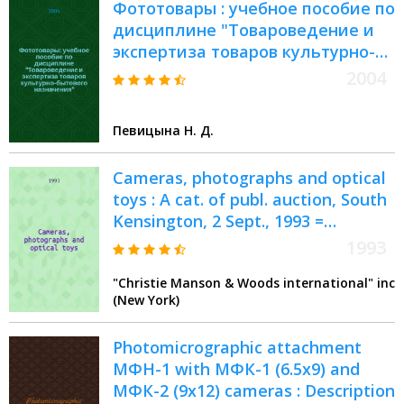
Фототовары : учебное пособие по
дисциплине "Товароведение и
экспертиза товаров культурно-
бытового назначения"
2004
Певицына Н. Д.
Cameras, photographs and optical
toys : A cat. of publ. auction, South
Kensington, 2 Sept., 1993 =
Самеры, фотографии и
1993
оптические игрушки.
"Christie Manson & Woods international" inc
(New York)
Photomicrographic attachment
МФН-1 with МФК-1 (6.5x9) and
МФК-2 (9x12) cameras : Description