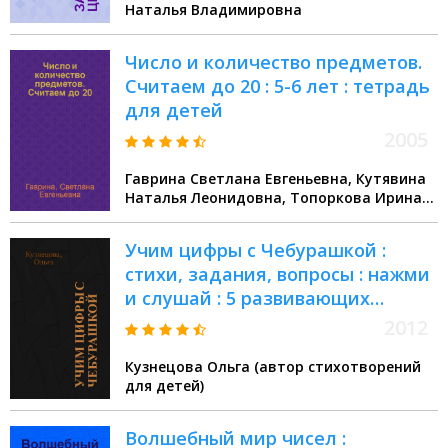
Наталья Владимировна
Число и количество предметов.
Считаем до 20 : 5-6 лет : тетрадь
для детей
2005
Гаврина Светлана Евгеньевна, Кутявина
Наталья Леонидовна, Топоркова Ирина
Геннадьевна, Щербинина Светлана
Владимировна
Учим цифры с Чебурашкой :
стихи, задания, вопросы : нажми
и слушай : 5 развивающих
функций : для чтения взрослыми
2012
детям
Кузнецова Ольга (автор стихотворений
для детей)
Волшебный мир чисел :