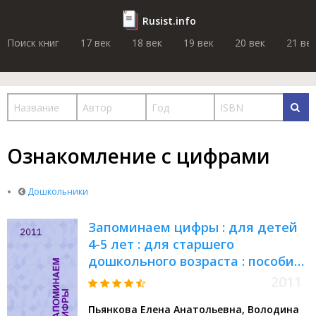
Rusist.info
Поиск книг
17 век
18 век
19 век
20 век
21 ве
Ознакомление с цифрами
Дошкольники
Запоминаем цифры : для детей
4-5 лет : для старшего
дошкольного возраста : пособие
для развивающего обучения
2011
Пьянкова Елена Анатольевна, Володина