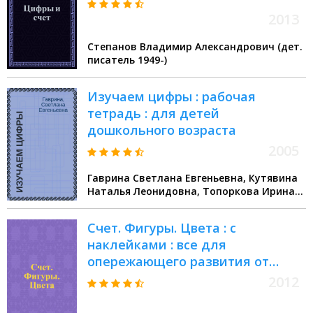
2013
Степанов Владимир Александрович (дет.
писатель 1949-)
Изучаем цифры : рабочая
тетрадь : для детей
дошкольного возраста
2005
Гаврина Светлана Евгеньевна, Кутявина
Наталья Леонидовна, Топоркова Ирина
Геннадьевна, Щербинина Светлана
Владимировна
Счет. Фигуры. Цвета : с
наклейками : все для
опережающего развития от
рождения до 6 лет : для чтения
2012
взрослыми детям