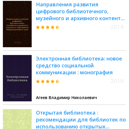
Направления развития
Основные виды : Структура :
цифрового библиотечного,
Технология формирования :
музейного и архивного контента
ГОСТ Р 7.0.96-2016
в современной информационной
2014
среде : сборник статей
Электронная библиотека: новое
средство социальной
коммуникации : монография
2010
Агеев Владимир Николаевич
Открытая библиотека :
рекомендации для библиотек по
использованию открытых