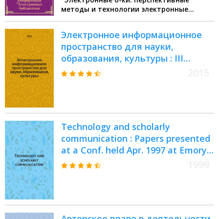
Протвино, 26-28 сент. 2000 г. : Сб.
методы и технологии электронные
докл
коллекции" всероссийская науч. конф (2
2000 Протвино)
Электронное информационное
пространство для науки,
образования, культуры : III
Международная научно-
2015
практическая Интернет-
конференция, г. Орел, сентябрь-
декабрь 2014 г. : сборник
материалов Интернет-
Technology and scholarly
конференции
communication : Papers presented
at a Conf. held Apr. 1997 at Emory
univ., Atlanta, Ga. = Технология и
1999
научная коммуникация
Авторское право в деятельности