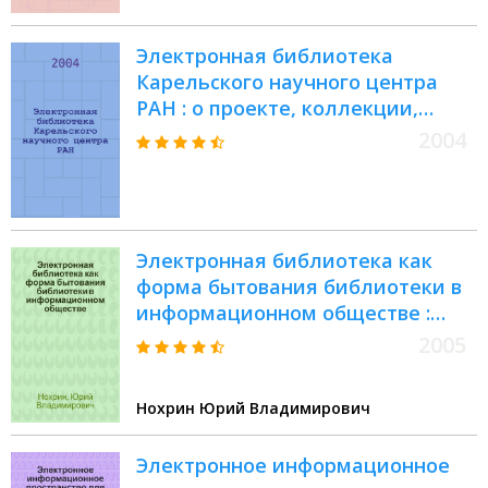
цифровых библиотек
Электронная библиотека
Карельского научного центра
РАН : о проекте, коллекции,
ссылки
2004
Электронная библиотека как
форма бытования библиотеки в
информационном обществе :
автореф. дис. на соиск. учен.
2005
степ. канд. пед. наук :
специальность 05.25.03
Нохрин Юрий Владимирович
<Библиотековедение,
библиографоведение и
Электронное информационное
книговедение>