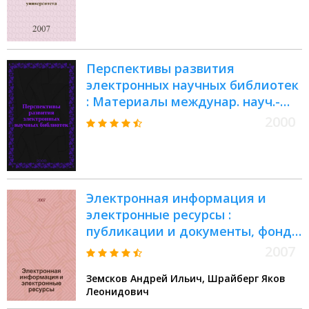
университета. Вып. 1
Перспективы развития
электронных научных библиотек
: Материалы междунар. науч.-
практ. конф. (30 нояб.- 01 дек.
2000
2000г., Минск)
Электронная информация и
электронные ресурсы :
публикации и документы, фонды
и библиотеки
2007
Земсков Андрей Ильич, Шрайберг Яков
Леонидович