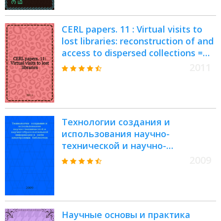
CERL papers. 11 : Virtual visits to
lost libraries: reconstruction of and
access to dispersed collections =
Виртуальные посещения
2011
утраченных библиотек
Технологии создания и
использования научно-
технической и научно-
образовательной информации в
2009
сети электронных библиотек =
Technologies of scientific,
educational and technical
information development and use
Научные основы и практика
in the network of electronic