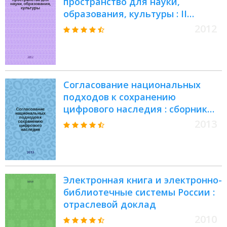
пространство для науки,
образования, культуры : II
Международная научно-
2012
практическая Интернет-
конференция, г. Орел, сентябрь-
ноябрь 2012 г. : сборник
материалов Интернет-
Согласование национальных
конференции
подходов к сохранению
цифрового наследия : сборник
работ конференции,
2013
организованной Институтом
Educopia, Национальной
библиотекой Эстонии,
Библиотекой Конгресса США,
Электронная книга и электронно-
Университетом Северного
библиотечные системы России :
Техаса и Университетом Оберна,
отраслевой доклад
23-25 мая 2011 г., г. Таллин,
Эстония
2010