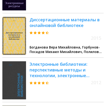
апреля 2011г
Диссертационные материалы в
онлайновой библиотеке
2015
Богданова Вера Михайловна, Горбунов-
Посадов Михаил Михайлович, Полилова
Татьяна Алексеевна, Слепенков Михаил
Иванович
Электронные библиотеки:
перспективные методы и
технологии, электронные
коллекции = Digital libraries:
2012
advanced methods and
technologies, digital collections :
XIV Всероссийская научная
конференция RCDL-2012,