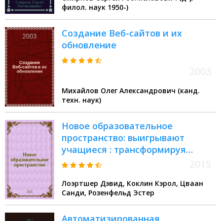
филол. наук 1950-)
Создание Веб-сайтов и их
обновление
2003
Михайлов Олег Александрович (канд.
техн. наук)
Новое образовательное
пространство: выигрывают
учащиеся : трансформируя
школьные библиотеки и
2015
компьютерные классы
Лоэртшер Дэвид, Коклин Кэрол, Цваан
Санди, Розенфельд Эстер
Автоматизированная