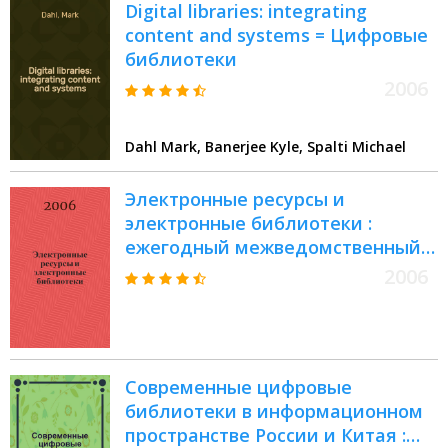
Digital libraries: integrating
Переславль-Залесский, 15-18
content and systems = Цифровые
октября 2012 г. : труды
библиотеки
конференции
2006
Dahl Mark, Banerjee Kyle, Spalti Michael
Электронные ресурсы и
электронные библиотеки :
ежегодный межведомственный
сборник научных трудов
2006
Современные цифровые
библиотеки в информационном
пространстве России и Китая :