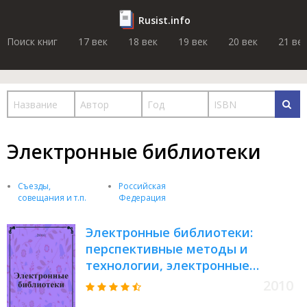
Rusist.info
Поиск книг
17 век
18 век
19 век
20 век
21 ве
Электронные библиотеки
Съезды,
Российская
совещания и т.п.
Федерация
Электронные библиотеки:
перспективные методы и
технологии, электронные
коллекции = Digital libraries:
2010
advanced methods and