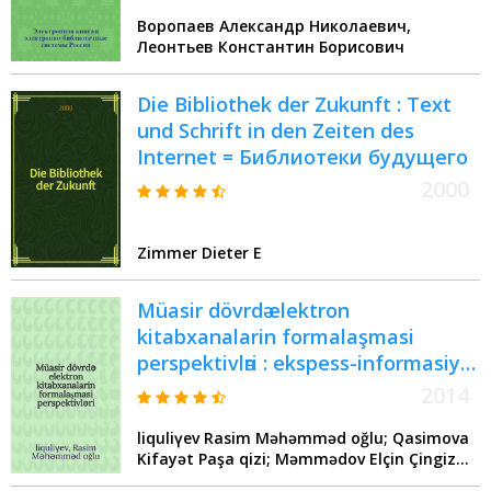
Воропаев Александр Николаевич,
Леонтьев Константин Борисович
Die Bibliothek der Zukunft : Text
und Schrift in den Zeiten des
Internet = Библиотеки будущего
2000
Zimmer Dieter E
Müasir dövrdә elektron
kitabxanalarin formalaşmasi
perspektivlәri : ekspess-informasiya
= Перспективы формирования
2014
электронных библиотек в
Әliquliүev Rasim Mәһәmmәd oğlu; Qasimova
современную эпоху
Kifayәt Paşa qizi; Mәmmәdov Elçin Çingiz
oğlu