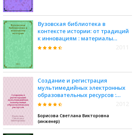
technologies, digital collections :
XII Всероссийская научная
конференция "RCDL'2010",
Вузовская библиотека в
Казань, 13-17 октября 2010 г. :
контексте истории: от традиций
труды конференции
к инновациям : материалы
региональной научно-
2011
практической конференции,
посвященной 80-летию НТБ НГТУ
им. Р.Е. Алексеева, г. Нижний
Новгород, 25 ноября 2010 г. :
Создание и регистрация
сборник докладов
мультимедийных электронных
образовательных ресурсов :
учебно-методическое пособие
2012
для преподавателей ТвГУ
Борисова Светлана Викторовна
(инженер)