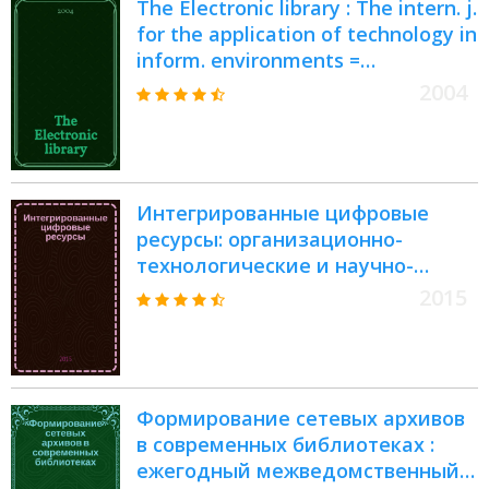
The Electronic library : The intern. j.
for the application of technology in
inform. environments =
электронные библиотеки
2004
Интегрированные цифровые
ресурсы: организационно-
технологические и научно-
методические основы развития =
2015
Integrated digital resources:
organizational-technological and
scientific-methodological
foundation of development :
Формирование сетевых архивов
сборник научных трудов
в современных библиотеках :
ежегодный межведомственный