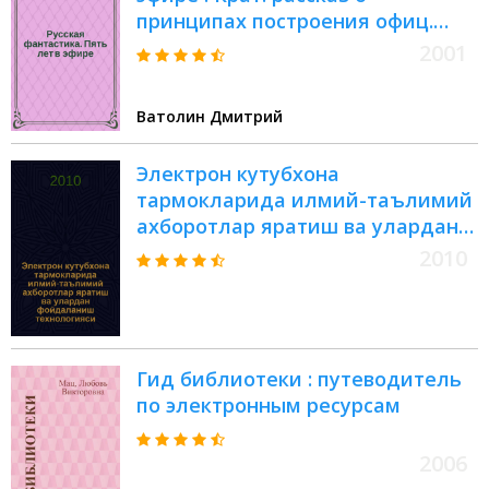
принципах построения офиц.
страниц писателей фантастов на
2001
серверах "Рус. фантастики" от гл.
ред. Дмитрия Ватолина
Ватолин Дмитрий
Электрон кутубхона
тармокларида илмий-таълимий
ахборотлар яратиш ва улардан
фойдаланиш технологияси =
2010
Технологии создания и
использования научно-
образовательной информации в
сети электронных библиотек =
Гид библиотеки : путеводитель
Tecнnologies of scientific and
по электронным ресурсам
educational information
development and use in tнe
network of electzonik libraries :
2006
сборник материалов