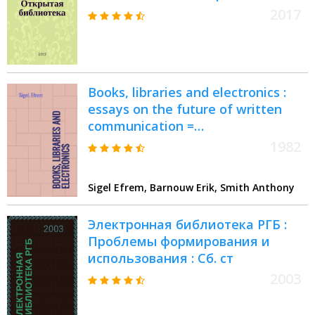
лицензий и публикаций
2017
произведений в режиме
открытого доступа
Books, libraries and electronics :
essays on the future of written
communication =
Книги,библиотеки и электроника
1982
Sigel Efrem, Barnouw Erik, Smith Anthony
Электронная библиотека РГБ :
Проблемы формирования и
использования : Сб. ст
2003