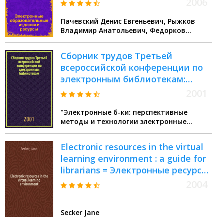
2006
Пачевский Денис Евгеньевич, Рыжков
Владимир Анатольевич, Федорков
Евгений Дмитриевич
Сборник трудов Третьей
всероссийской конференции по
электронным библиотекам:
Электронные библиотеки:
2001
перспективные методы и
"Электронные б-ки: перспективные
технологии, электронные
методы и технологии электронные
коллекции, Петрозаводск, 11-13
коллекции" всероссийская науч. конф (3
сент. 2001 г. : RCDL'2001
2001 Петрозаводск)
Electronic resources in the virtual
learning environment : a guide for
librarians = Электронные ресурсы
в виртуальном изучении среды:
2004
путеводитель для
библиотекарей
Secker Jane