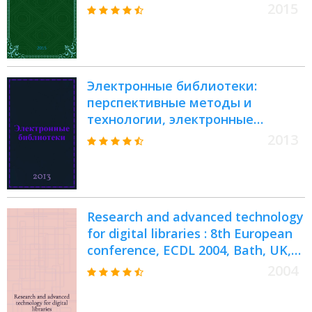
сборник научных трудов
2015
Электронные библиотеки:
перспективные методы и
технологии, электронные
коллекции = Digital Libraries:
2013
Advanced Methods and
Technologies, Digital Collections :
XV Всероссийская научная
конференция RCDL'2013,
Research and advanced technology
Ярославль, 14-17 октября 2013 г. :
for digital libraries : 8th European
труды конференции
conference, ECDL 2004, Bath, UK,
September 12-17, 2004 :
2004
proceedings = Исследования и
передовые технологии для