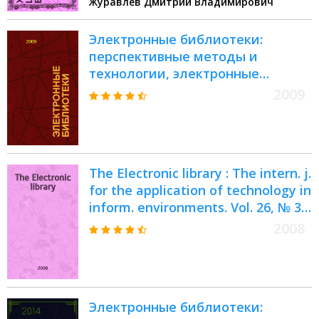
Журавлев Дмитрий Владимирович
электронных средств"
Электронные библиотеки:
перспективные методы и
технологии, электронные
коллекции = Digital libraries:
2009
advanced methods and
technologies, digital collections : XI
Всероссийская научная
конференция RCDL'2009,
The Electronic library : The intern. j.
Петрозаводск, 17-21 сентября
for the application of technology in
2009 г. : труды конференции
inform. environments. Vol. 26, № 3 :
Artificial intelligence applications
2008
in digital content = Искусственный
интелект в приложениях
контента
Электронные библиотеки: