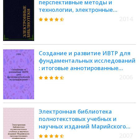
перспективные методы и
технологии, электронные
коллекции = Digital libraries:
2014
advanced methods and
technologies, digital collections :
XVI Всероссийская научная
конференция RCDL-2014, Дубна,
Создание и развитие ИВТР для
13-16 октября 2014 г. : труды
фундаментальных исследований
конференции
: итоговые аннотированные
отчеты 2004 года по проектам
2006
РФФИ
Электронная библиотека
полнотекстовых учебных и
научных изданий Марийского
государственного технического
2007