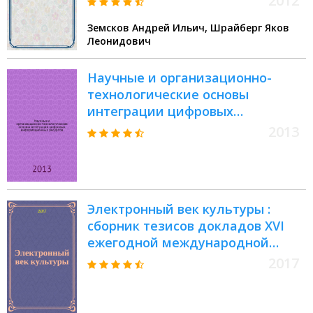
2012
студентов высших учебных
Земсков Андрей Ильич, Шрайберг Яков
заведений, обучающихся по
Леонидович
специальности 071201 -
"Библиотечно-информационная
Научные и организационно-
деятельность"
технологические основы
интеграции цифровых
информационных ресурсов =
2013
Scientific, organizational and
technological fundamentals of
digital information resources
integration : сборник научных
Электронный век культуры :
трудов
сборник тезисов докладов XVI
ежегодной международной
научно-практической
2017
конференции (Пермь, 18-22
сентября)