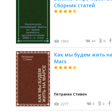
Сборник статей
44
8
1062
Как мы будем жить на 
Mars
Петранек Стивен
0
0
2277