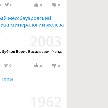
4
8
0
0
й мессбауэровский
лиза минералогии железа
а
2003
.; Зубков Борис Васильевич (канд.
0
0
0
0
енеры
1962