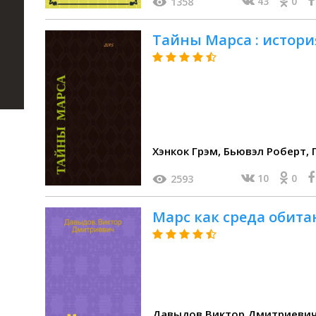
43
0
1358
Тайны Марса : истори
Хэ
10
0
2593
Марс как среда обита
Давыдов Виктор Дмитриевич, Заар Э. И., Аксенов Сер