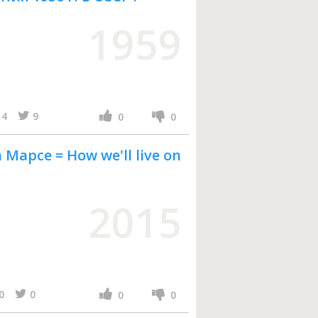
1959
4
9
0
0
Марсе = How we'll live on
2015
0
0
0
0