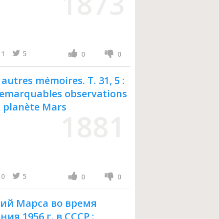
1873
1
5
0
0
utres mémoires. T. 31, 5 :
remarquables observations
la planète Mars
1881
0
5
0
0
ий Марса во время
ия 1956 г. в СССР :