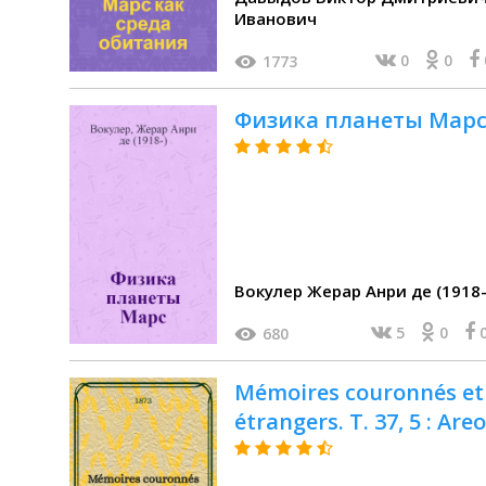
Иванович
0
0
1773
Физика планеты Марс 
Вокулер Жерар Анри де (1918-
5
0
680
Mémoires couronnés et
étrangers. T. 37, 5 : A