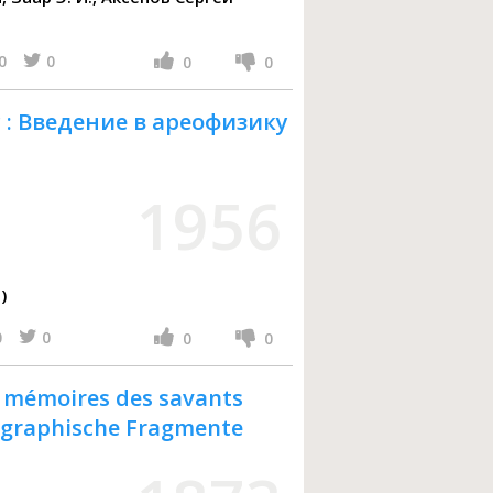
0
0
0
0
: Введение в ареофизику
1956
)
0
0
0
0
 mémoires des savants
reographische Fragmente