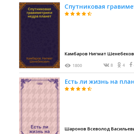
Спутниковая гравиме
Камбаров Нигмат Шенебеко
8
4
1800
Есть ли жизнь на пла
Шаронов Всеволод Васильев