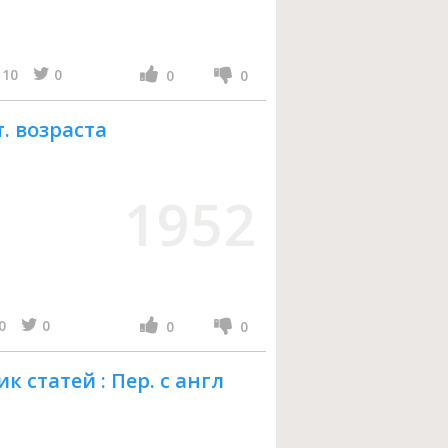
10
0
0
0
т. возраста
1952
0
0
0
0
к статей : Пер. с англ