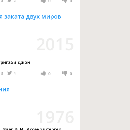
0
2
0
0
я заката двух миров
2015
нкок Грэм, Бьювэл Роберт, Григзби Джон
3
4
0
0
ния
1976
гей