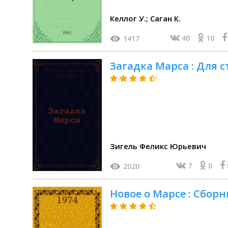
Келлог У.; Саган К.
40
10
1417
Загадка Марса : Для с
Зигель Феликс Юрьевич
7
0
2020
Новое о Марсе : Сборни