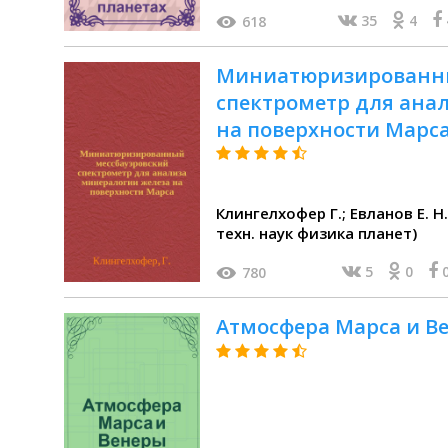
35
4
618
Миниатюризированны
спектрометр для ана
на поверхности Марс
Клингелхофер Г.; Евланов Е. Н
техн. наук физика планет)
5
0
780
Атмосфера Марса и В