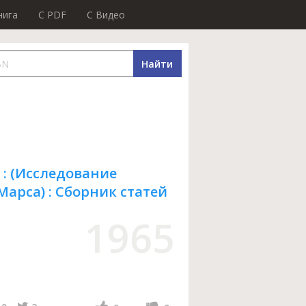
нига
C PDF
C Видео
Найти
: (Исследование
арса) : Сборник статей
1965