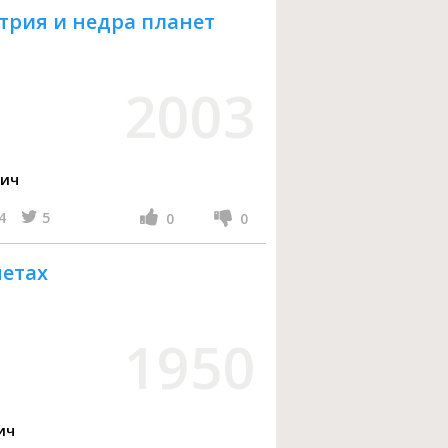
трия и недра планет
2003
вич
4
5
0
0
нетах
1950
ич