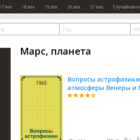
17 век
18 век
19 век
20 век
21 век
Случайная к
Марс, планета
Вопросы астрофизики 
атмосферы Венеры и М