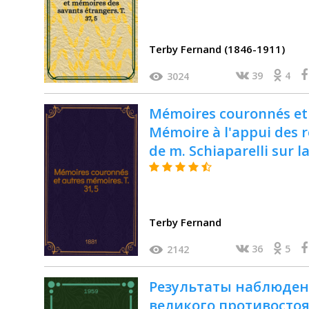
Terby Fernand (1846-1911)
39
4
3024
Mémoires couronnés et a
Mémoire à l'appui des 
de m. Schiaparelli sur 
Terby Fernand
36
5
2142
Результаты наблюден
великого противостоян