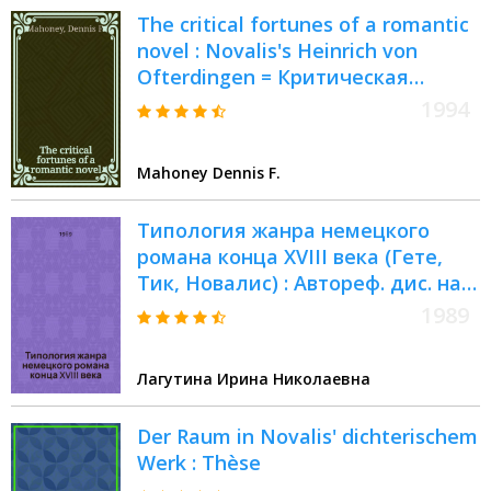
The critical fortunes of a romantic
novel : Novalis's Heinrich von
Ofterdingen = Критическая
судьба романтического романа:
1994
"Генрих фон Офтердинген"
Новалиса
Mahoney Dennis F.
Типология жанра немецкого
романа конца XVIII века (Гете,
Тик, Новалис) : Автореф. дис. на
соиск. учен. степ. канд. филол.
1989
наук : (10.01.05)
Лагутина Ирина Николаевна
Der Raum in Novalis' dichterischem
Werk : Thèse