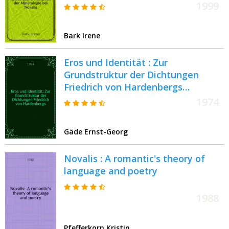
1999
Bark Irene
Eros und Identität : Zur
Grundstruktur der Dichtungen
Friedrich von Hardenbergs
(Novalis)
1974
Gäde Ernst-Georg
Novalis : A romantic's theory of
language and poetry
1988
Pfefferkorn Kristin