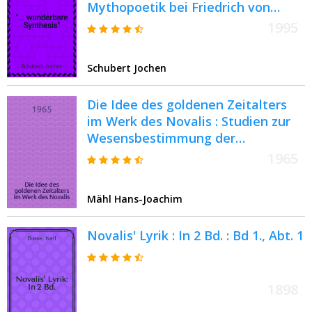
Mythopoetik bei Friedrich von
Hardenberg (Novalis) : Inaug.-Diss
1995
= Аспекты мифопоэзии и
мифопоэтики у Новалиса.
Schubert Jochen
Die Idee des goldenen Zeitalters
im Werk des Novalis : Studien zur
Wesensbestimmung der
frühromantischen Utopie und zu
1965
ihren ideengeschichtlichen
Voraussetzungen
Mähl Hans-Joachim
Novalis' Lyrik : In 2 Bd. : Bd 1., Abt. 1
1898