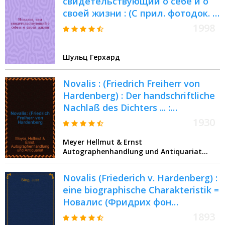
свидетельствующий о себе и о
своей жизни : (С прил. фотодок. и
ил.) : Пер. с нем
1998
Шульц Герхард
Novalis : (Friedrich Freiherr von
Hardenberg) : Der handschriftliche
Nachlaß des Dichters ... :
Versteigerung im Deutschen
1930
Lyceum Club, Berlin ... Dezember
Meyer Hellmut & Ernst
1930 ..
Autographenhandlung und Antiquariat
(Berlin)
Novalis (Friederich v. Hardenberg) :
eine biographische Charakteristik =
Новалис (Фридрих фон
Гарденберг)
1893