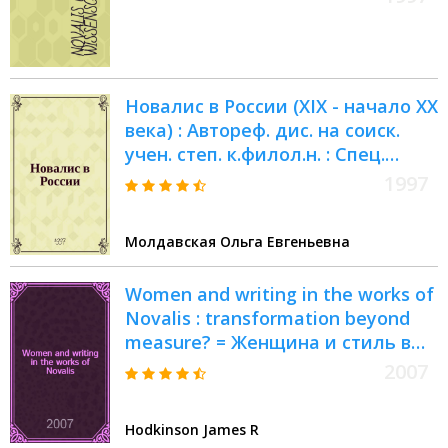
Новалис в России (XIX - начало XX
века) : Автореф. дис. на соиск.
учен. степ. к.филол.н. : Спец.
10.01.05
1997
Молдавская Ольга Евгеньевна
Women and writing in the works of
Novalis : transformation beyond
measure? = Женщина и стиль в
произведениях Новалиса
2007
Hodkinson James R