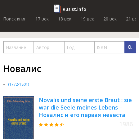
Rusist.info
Поиск книг
17 век
18 век
19 век
20 век
21 ве
Новалис
(1772-1801)
Novalis und seine erste Braut : sie
war die Seele meines Lebens =
Новалис и его первая невеста
1986