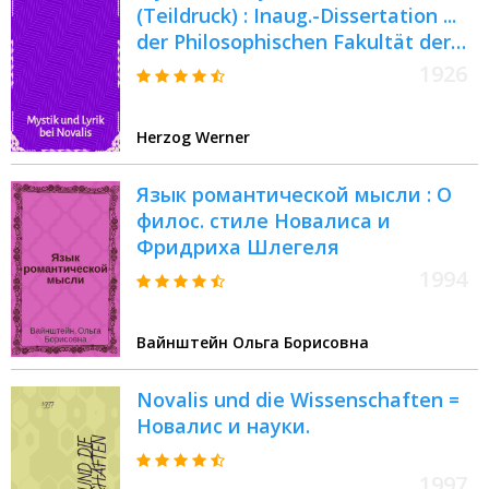
(Teildruck) : Inaug.-Dissertation ...
der Philosophischen Fakultät der
Thüringischen Landes Universität
1926
zu Jena
Herzog Werner
Язык романтической мысли : О
филос. стиле Новалиса и
Фридриха Шлегеля
1994
Вайнштейн Ольга Борисовна
Novalis und die Wissenschaften =
Новалис и науки.
1997