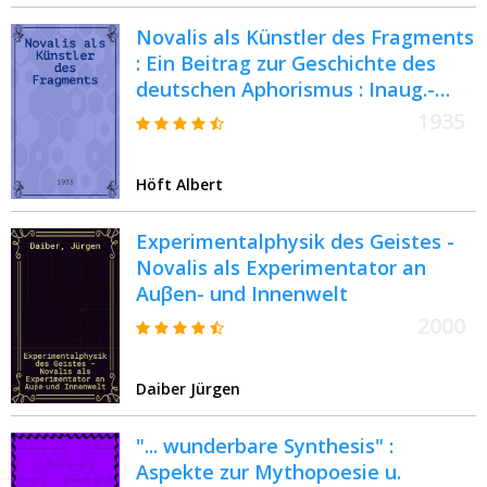
Novalis als Künstler des Fragments
: Ein Beitrag zur Geschichte des
deutschen Aphorismus : Inaug.-
Diss. ... der Universität Göttingen
1935
Höft Albert
Experimentalphysik des Geistes -
Novalis als Experimentator an
Auβen- und Innenwelt
2000
Daiber Jürgen
"... wunderbare Synthesis" :
Aspekte zur Mythopoesie u.