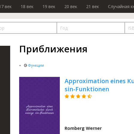
17 век
18 век
19 век
20 век
21 век
Случайная к
Приближения
Функции
Approximation eines K
sin-Funktionen
Romberg Werner