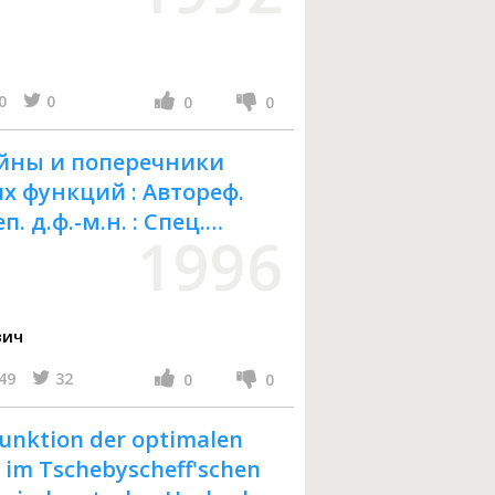
0
0
0
0
йны и поперечники
х функций : Автореф.
п. д.ф.-м.н. : Спец.
1996
вич
49
32
0
0
funktion der optimalen
im Tschebyscheff'schen