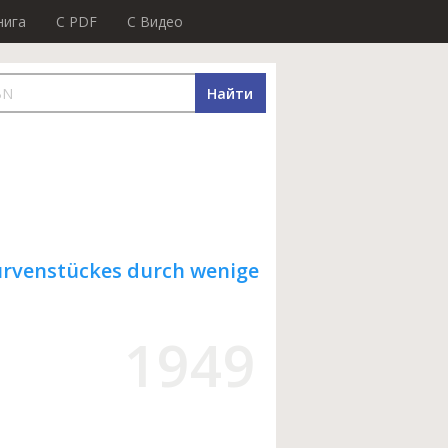
нига
C PDF
C Видео
Найти
urvenstückes durch wenige
1949