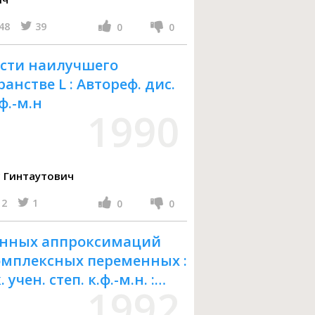
48
39
0
0
сти наилучшего
нстве L : Автореф. дис.
.ф.-м.н
1990
 Гинтаутович
2
1
0
0
енных аппроксимаций
омплексных переменных :
учен. степ. к.ф.-м.н. :
1992