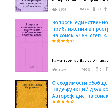
66
53
2104
Вопросы единственно
приближения в простра
на соиск. учен. степ. к
Камунтавичус Дарюс-Антанас
31
7
1985
О сходимости обобщ
Паде функций двух к
Автореф. дис. на соиск. 
Спец. 01.01.01