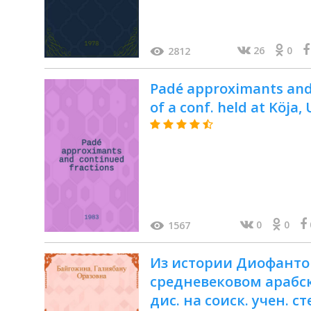
26
0
2812
Padé approximants and 
of a conf. held at Köja
0
0
1567
Из истории Диофанто
средневековом арабск
дис. на соиск. учен. сте