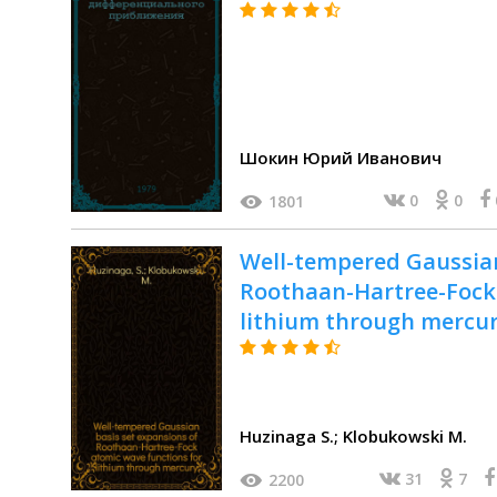
Шокин Юрий Иванович
0
0
1801
Well-tempered Gaussian
Roothaan-Hartree-Fock 
lithium through mercu
Huzinaga S.; Klobukowski M.
31
7
2200