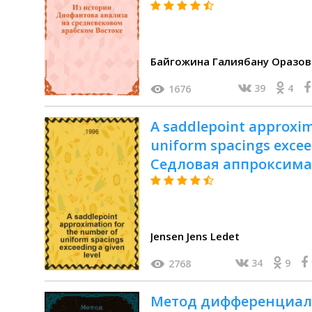
Байгожина Галиябану Оразов
39
4
1676
A saddlepoint approxim
uniform spacings exceed
Седловая аппроксима
равномерных разме
данного уровня.
Jensen Jens Ledet
34
9
2768
Метод дифференциал