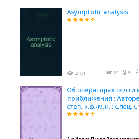
Asymptotic analysis
29
5
2154
Об операторах почти
приближения : Автореф
степ. к.ф.-м.н. : Спец. 0
Альбрехт Павел Владимиров