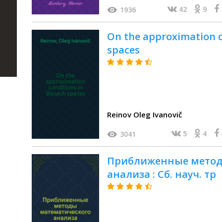
42
9
1936
On the approximation c
spaces
Reinov Oleg Ivanovič
5
4
3041
Приближенные метод
анализа : Сб. науч. тр