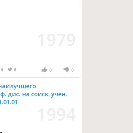
1979
6
6
0
0
 наилучшего
. дис. на соиск. учен.
1.01.01
1994
ич