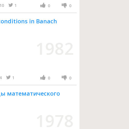
10
1
0
0
onditions in Banach
1982
4
1
0
0
ы математического
1978