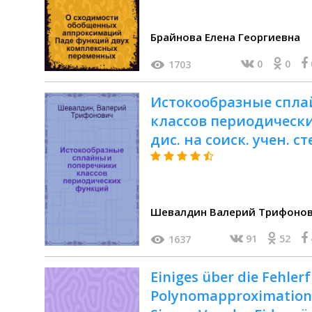
Брайнова Елена Георгиевна
0
0
1703
Истокообразные спла
классов периодически
дис. на соиск. учен. сте
01.01.01
Шевалдин Валерий Трифоно
91
52
1637
Einiges über die Fehler
Polynomapproximation 