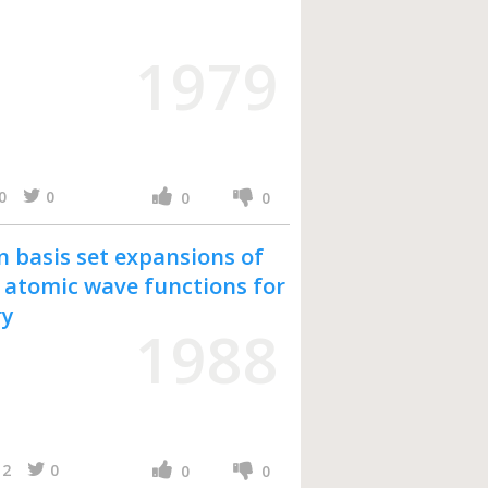
1979
0
0
0
0
 basis set expansions of
atomic wave functions for
ry
1988
2
0
0
0