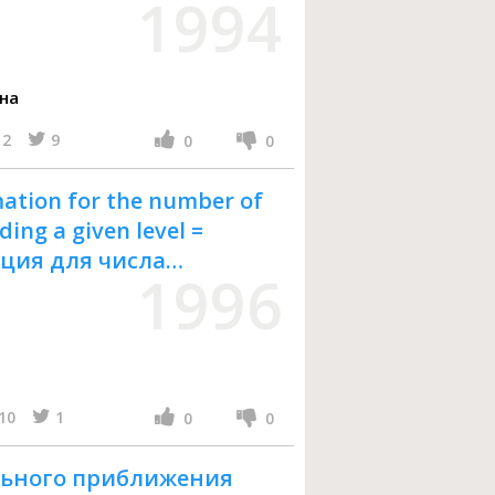
1994
на
2
9
0
0
ation for the number of
ing a given level =
ция для числа
1996
щений превыщения
10
1
0
0
ьного приближения