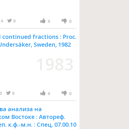
4
0
0
0
continued fractions : Proc.
, Undersäker, Sweden, 1982
1983
0
0
0
0
ва анализа на
ом Востоке : Автореф.
п. к.ф.-м.н. : Спец. 07.00.10