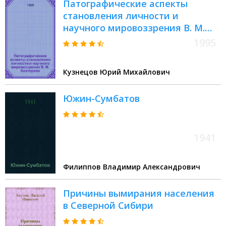
Патографические аспекты
становления личности и
научного мировоззрения В. М.
Бехтерева: (Клинико-архив.
1995
исслед.) : Автореф. дис. на соиск.
учен. степ. к.м.н. : Спец. 14.00.18
Кузнецов Юрий Михайлович
Южин-Сумбатов
1941
Филиппов Владимир Александрович
Причины вымирания населения
в Северной Сибири