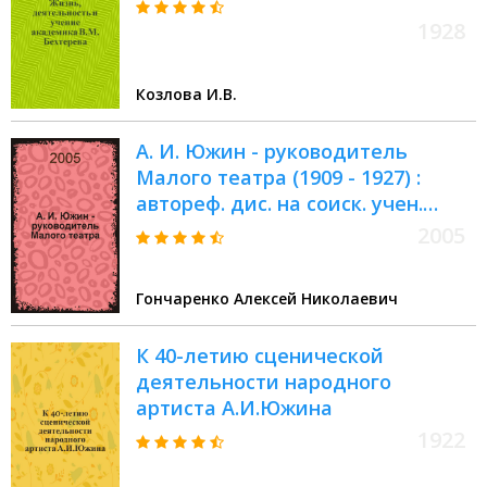
1928
Козлова И.В.
А. И. Южин - руководитель
Малого театра (1909 - 1927) :
автореф. дис. на соиск. учен.
степ. канд. искусствоведения :
2005
специальность 17.00.01 <Театр.
искусство>
Гончаренко Алексей Николаевич
К 40-летию сценической
деятельности народного
артиста А.И.Южина
1922