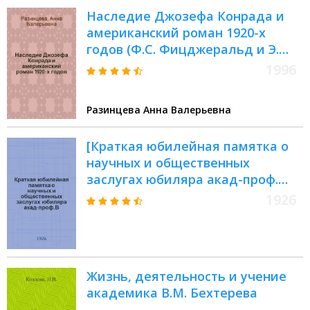
Наследие Джозефа Конрада и
американский роман 1920-х
годов (Ф.С. Фицджеральд и Э.
Хемингуэй) : Автореф. дис. на
1996
соиск. учен. степ. к.филол.н. :
Спец. 10.01.05
Разинцева Анна Валерьевна
[Краткая юбилейная памятка о
научных и общественных
заслугах юбиляра акад-проф.
В.М.Бехтерева]
1926
Жизнь, деятельность и учение
академика В.М. Бехтерева