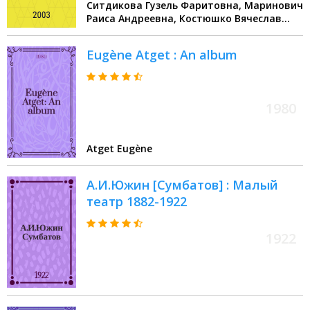
Ситдикова Гузель Фаритовна, Маринович
Раиса Андреевна, Костюшко Вячеслав
Владимирович
Eugène Atget : An album
1980
Atget Eugène
А.И.Южин [Сумбатов] : Малый
театр 1882-1922
1922