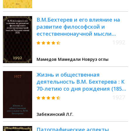
В.М.Бехтерев и его влияние на
развитие философской и
естественнонаучной мысли
России в конце XIX - начале ХХ
1992
века : Автореф. дис. на соиск.
учен. степ. д.филос.н
Мамедов Мамедали Новруз оглы
Жизнь и общественная
деятельность В.М. Бехтерева : К
70-летию со дня рождения (1857-
1927 г.)
1927
Забежинский Л.Г.
Патографические аспекты