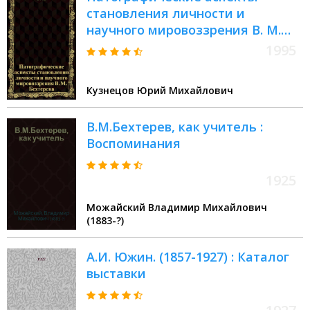
становления личности и
научного мировоззрения В. М.
Бехтерева: (Клинико-архив.
1995
исслед.) : Автореф. дис. на соиск.
учен. степ. к.м.н. : Спец. 14.00.18
Кузнецов Юрий Михайлович
В.М.Бехтерев, как учитель :
Воспоминания
1925
Можайский Владимир Михайлович
(1883-?)
А.И. Южин. (1857-1927) : Каталог
выставки