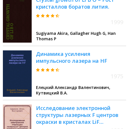
кристаллов боратов лития.
1999
Sugiyama Akira, Gallagher Hugh G, Han
Thomas P
Динамика усиления
импульсного лазера на HF
1975
Елецкий Александр Валентинович,
Кутвицкий В.А.
Исследование электронной
структуры лазерных F центров
окраски в кристалах LiF
методами двухквантовой