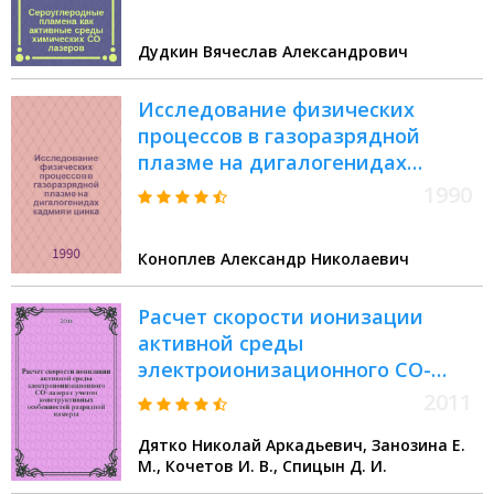
Дудкин Вячеслав Александрович
Исследование физических
процессов в газоразрядной
плазме на дигалогенидах
кадмия и цинка : Автореф. дис.
1990
на соиск. учен. степ. к.ф.-м.н
Коноплев Александр Николаевич
Расчет скорости ионизации
активной среды
электроионизационного СО-
лазера с учетом конструктивных
2011
особенностей разрядной камеры
Дятко Николай Аркадьевич, Занозина Е.
М., Кочетов И. В., Спицын Д. И.