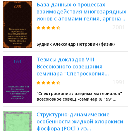
База данных о процессах
взаимодействия многозарядных
ионов с атомами гелия, аргона и
ксенона
2001
Будник Александр Петрович (физик)
Тезисы докладов VIII
Всесоюзного совещания-
семинара "Спетроскопия
лазерных материалов"
1991
"Спектроскопия лазерных материалов"
всесоюзное совещ.-семинар (8 1991
Краснодар)
Структурно-динамические
особенности жидкой хлорокиси
фосфора (POCl ) из