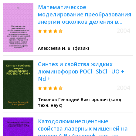
Математическое
моделирование преобразования
энергии осколков деления в
энергию когерентного излучения
2004
в неоднородной аргон-
ксеноновой ядерно-
Алексеева И. В. (физик)
возбуждаемой движущейся
газовой плазме оптических
Синтез и свойства жидких
усилителей с ядерной накачкой
люминофоров POCl- SbCl -UO +-
Nd +
2004
Тихонов Геннадий Викторович (канд.
техн. наук)
Катодолюминесцентные
свойства лазерных мишеней на
основе А В : Автореф. дис. на