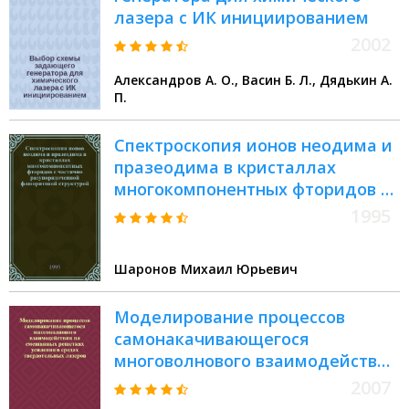
лазера с ИК инициированием
2002
Александров А. О., Васин Б. Л., Дядькин А.
П.
Спектроскопия ионов неодима и
празеодима в кристаллах
многокомпонентных фторидов с
частично разупорядоченной
1995
флюоритовой структурой :
Автореф. дис. на соиск. учен.
Шаронов Михаил Юрьевич
степ. к.ф.-м.н
Моделирование процессов
самонакачивающегося
многоволнового взаимодействия
на смешанных решетках
2007
усиления в средах