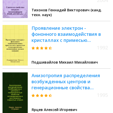
2004
Тихонов Геннадий Викторович (канд.
техн. наук)
Проявление электрон -
фононного взаимодействия в
кристаллах с примесью
тетраэдрических оксианионов
1992
хрома и ванадия : Автореф. дис.
на соиск. учен. степ. к.ф.-м.н. :
Подшивайлов Михаил Михайлович
Спец. 01.04.05
Анизотропия распределения
возбужденных центров и
генерационные свойства
активированных растворов и
1995
пористых стекол : Автореф. дис.
на соиск. учен. степ. к.х.н. : Спец.
Ярцев Алексей Игоревич
02.00.04