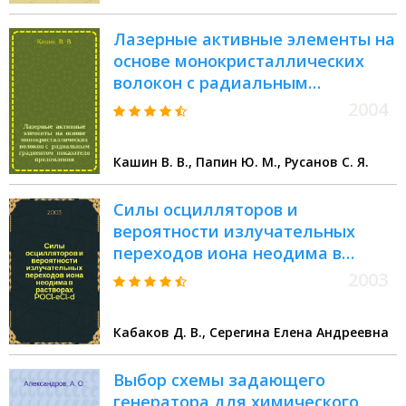
Лазерные активные элементы на
основе монокристаллических
волокон с радиальным
градиентом показателя
2004
преломления
Кашин В. В., Папин Ю. М., Русанов С. Я.
Силы осцилляторов и
вероятности излучательных
переходов иона неодима в
растворах POCl -MeCl -Nd (Me:Sn,
2003
Zr, Ti, Al)
Кабаков Д. В., Серегина Елена Андреевна
Выбор схемы задающего
генератора для химического