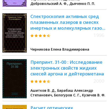
Добровольский А. Ф., Дьяченко П. П.
Спектроскопия активных сред
плазменных лазеров в смесях
инертных и молекулярных газов :
Автореф. дис. на соиск. учен.
1996
степ. к.ф.-м.н. : Спец. 01.04.05
Черникова Елена Владимировна
Препринт. 31-00 : Исследование
электронных свойств жидких
смесей аргона и дейтерометана
2000
Ашитков В. Д., Барабаш Александр
Степанович, Белогуров С. Г., Кузичев В. Ф.
Расчет оптических