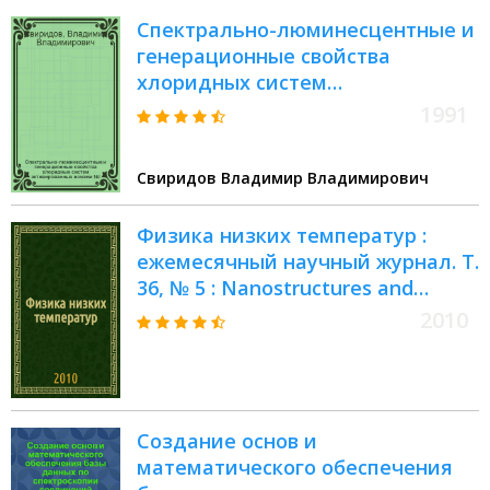
Спектрально-люминесцентные и
генерационные свойства
хлоридных систем
активированных ионами Nd ,Ho
1991
,Er ,Yв ,VO : Автореф. дис. на
соиск. учен. степ. к.ф.-м.н
Свиридов Владимир Владимирович
Физика низких температур :
ежемесячный научный журнал. Т.
36, № 5 : Nanostructures and
impurity centers in cryogenic
2010
environment
Создание основ и
математического обеспечения