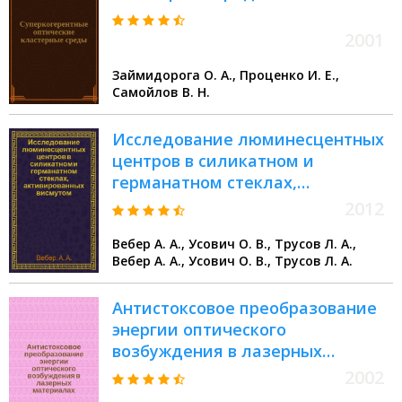
2001
Займидорога О. А., Проценко И. Е.,
Самойлов В. Н.
Исследование люминесцентных
центров в силикатном и
германатном стеклах,
активированных висмутом
2012
Вебер А. А., Усович О. В., Трусов Л. А.,
Вебер А. А., Усович О. В., Трусов Л. А.
Антистоксовое преобразование
энергии оптического
возбуждения в лазерных
материалах, активированных
2002
ионами редкоземельных