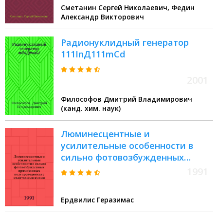
Сметанин Сергей Николаевич, Федин
твердотельных лазеров :
Александр Викторович
монография
Радионуклидный генератор
111InД111mCd
2001
Философов Дмитрий Владимирович
(канд. хим. наук)
Люминесцентные и
усилительные особенности в
сильно фотовозбужденных
прямозонных полупроводниках с
1991
квантовыми ямами : Автореф.
дис. на соиск. учен. степ. к.ф.-м.н
Ердвилис Геразимас