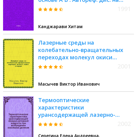
соиск. учен. степ. к.ф.-м.н
1991
Канджарави Хитам
Лазерные среды на
колебательно-вращательных
переходах молекул окиси
углерода : Учеб. пособие
2001
Масычев Виктор Иванович
Термооптические
характеристики
урансодержащей лазерно-
активной жидкости при
2002
возбуждении осколками
Серегина Елена Андреевна,
деления