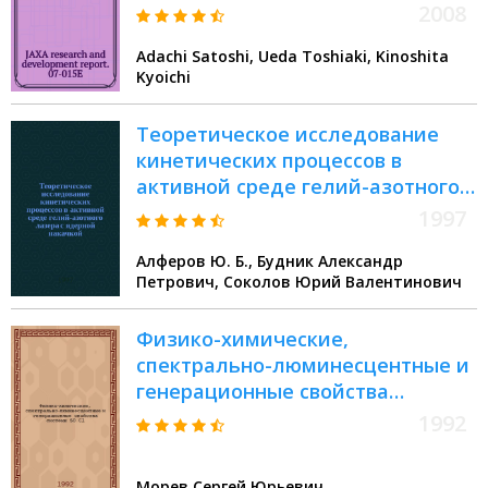
for semiconductor laser substrates
2008
Adachi Satoshi, Ueda Toshiaki, Kinoshita
Kyoichi
Теоретическое исследование
кинетических процессов в
активной среде гелий-азотного
лазера с ядерной накачкой
1997
Алферов Ю. Б., Будник Александр
Петрович, Соколов Юрий Валентинович
Физико-химические,
спектрально-люминесцентные и
генерационные свойства
системы SO Cl - GaCl ,
1992
активированной соединениями
редкоземельных элементов и
Морев Сергей Юрьевич