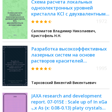
Схема расчета локальных
одноэлектронных уровней
кристалла KCl с двухвалентным
активатором (центр симметрии
1972
C₂v)
Саломатов Владимир Николаевич,
Кристофель Н.Н.
Разработка высокоэффективных
лазерных систем на основе
растворов красителей
микросекундной длительности с
1995
малой расходимостью : Автореф.
дис. на соиск. учен. степ. к.ф.-м.н. :
Тарковский Викентий Викентьевич
Спец. 01.04.21
JAXA research and development
report. 07-015E : Scale up of In xGa
₁₋x As (x: 0.08-0.13) platy crystals