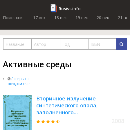
Rusist.info
Поиск книг
17 век
18 век
19 век
20 век
21 ве
Активные среды
Лазеры на
твердом теле
Вторичное излучение
синтетического опала,
заполненного
сегнетоэлектриком нитритом
2008
натрия