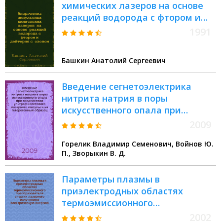
химических лазеров на основе
реакций водорода с фтором и
дейтерия с озоном : Автореф.
1991
дис. на соиск. учен. степ. д.ф.-м.н
Башкин Анатолий Сергеевич
Введение сегнетоэлектрика
нитрита натрия в поры
искусственного опала при
воздействии ультрафиолетового
2009
лазерного импульса на
Горелик Владимир Семенович, Войнов Ю.
гетерогенный образец
П., Зворыкин В. Д.
Параметры плазмы в
приэлектродных областях
термоэмиссионного
преобразователя энергии
2002