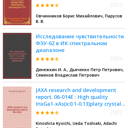
2012
Овчинников Борис Михайлович, Парусов
В. В.
Исследование чувствительности
ФЭУ-62 в ИК спектральном
диапазоне
2004
Денежкин И. А., Дьяченко Петр Петрович,
Семенов Владислав Петрович
JAXA research and development
report. 06-014E : High quality
InxGa1-xAs(x:0.1-0.13)platy crystal
growth for semiconductor laser
2007
substrates
Kinoshita Kyoichi, Ueda Toshiaki, Adachi