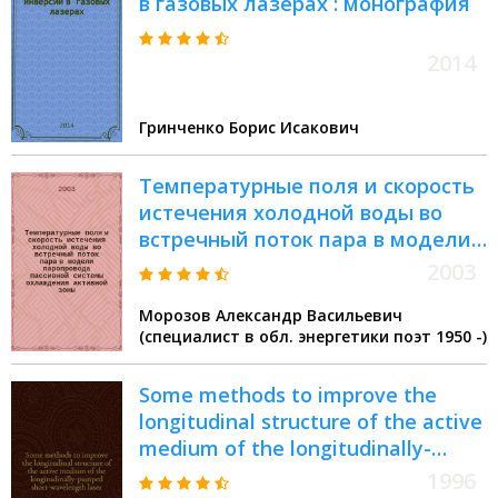
в газовых лазерах : монография
2014
Гринченко Борис Исакович
Температурные поля и скорость
истечения холодной воды во
встречный поток пара в модели
паропровода пассивной системы
2003
охлаждения активной зоны
Морозов Александр Васильевич
(специалист в обл. энергетики поэт 1950 -)
Some methods to improve the
longitudinal structure of the active
medium of the longitudinally-
pumped short-wavelength laser
1996