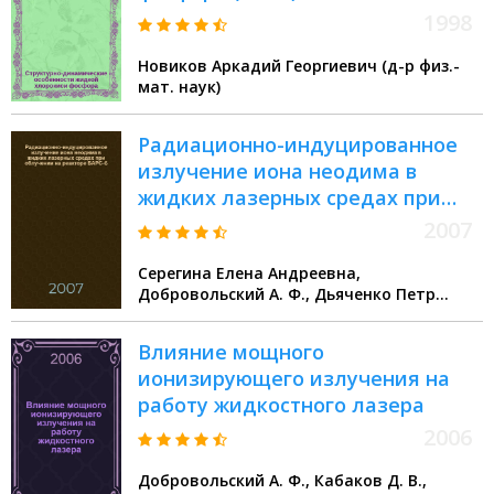
экспериментов по нейтронному
1998
рассеянию
Новиков Аркадий Георгиевич (д-р физ.-
мат. наук)
Радиационно-индуцированное
излучение иона неодима в
жидких лазерных средах при
облучении на реакторе БАРС-6
2007
Серегина Елена Андреевна,
Добровольский А. Ф., Дьяченко Петр
Петрович
Влияние мощного
ионизирующего излучения на
работу жидкостного лазера
2006
Добровольский А. Ф., Кабаков Д. В.,