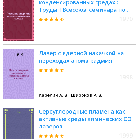
конденсированных средах :
Труды I Всесоюз. семинара по
безызлучательной передаче
1970
энергии в конденсированных
средах. (Лори, Армения 6-12 окт.
1969 г.)
Лазер с ядерной накачкой на
переходах атома кадмия
1998
Карелин А. В., Широков Р. В.
Сероуглеродные пламена как
активные среды химических СО
лазеров
1999