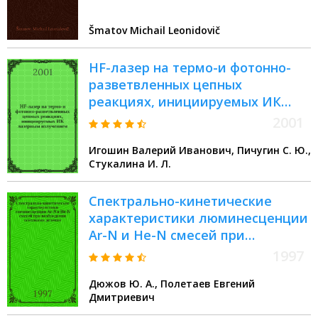
Šmatov Michail Leonidovič
HF-лазер на термо-и фотонно-
разветвленных цепных
реакциях, инициируемых ИК
лазерным излучением
2001
Игошин Валерий Иванович, Пичугин С. Ю.,
Стукалина И. Л.
Спектрально-кинетические
характеристики люминесценции
Ar-N и He-N смесей при
возбуждении осколками
1997
деления
Дюжов Ю. А., Полетаев Евгений
Дмитриевич