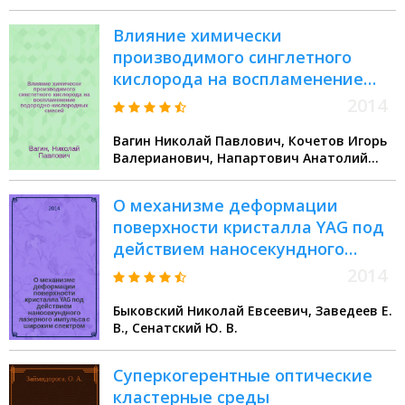
Влияние химически
производимого синглетного
кислорода на воспламенение
водородно-кислородных смесей
2014
Вагин Николай Павлович, Кочетов Игорь
Валерианович, Напартович Анатолий
Петрович, Юрышев Николай Николаевич
О механизме деформации
поверхности кристалла YAG под
действием наносекундного
лазерного импульса с широким
2014
спектром
Быковский Николай Евсеевич, Заведеев Е.
В., Сенатский Ю. В.
Суперкогерентные оптические
кластерные среды