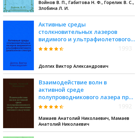
Войнов В. П., Габитова Н. Ф., Горелик В. С.,
Злобина Л. И.
Активные сpеды
столкновительных лазеpов
видимого и ультpафиолетового
диапазонов спектpа,
1993
возбуждаемых электpонным
пучком : Автореф. дис. на соиск.
Долгих Виктоp Александpович
учен. степ. д.ф.-м.н
Взаимодействие волн в
активной среде
полупроводникового лазера при
инжекции внешнего излучения :
1992
Автореф. дис. на соиск. учен.
Мамаев Анатолий Николаевич, Мамаев
степ. к.ф.-м.н
Анатолий Николаевич