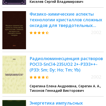
Киселев Сергей Владимирович
Физико-химические аспекты
технологии кристаллов сложных
оксидов для твердотельных
лазеров : Сб. ст.
2002
Радиолюминесценция растворов
POCl3-SnCl4-235UO2 2+-РЗЭ3++-
(РЗЭ: Sm; Dy; Ho; Tm; Yb)
2002
Серегина Елена Андреевна, Серегин А. А.,
Тихонов Геннадий Викторович
Энергетика импульсных