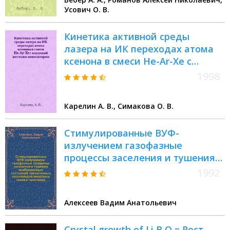
Усович О. В.
Кинетика активной среды
лазера на ИК переходах атома
ксенона в смеси He-Ar-Xe с
накачкой жестким ионизатором
1998
Карелин А. В., Симакова О. В.
Стимулированные ВУФ-
излучением газофазные
процессы заселения и тушения
возбужденных состояний
1992
трехатомных галогенидов
инертных газов и галогенов :
Алексеев Вадим Анатольевич
Автореф. дис. на соиск. учен.
степ. к.ф.-м.н
Crystal growth of Li B O = Рост