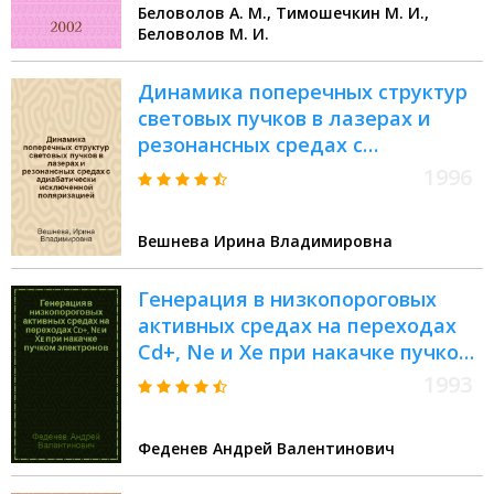
Беловолов А. М., Тимошечкин М. И.,
элементов. Обзор механизмов и
Беловолов М. И.
методов их идентификации
Динамика поперечных структур
световых пучков в лазерах и
резонансных средах с
адиабатически исключенной
1996
поляризацией : Автореф. дис. на
соиск. учен. степ. к.ф.-м.н. : Спец.
Вешнева Ирина Владимировна
01.04.21
Генерация в низкопороговых
активных средах на переходах
Cd+, Ne и Xe при накачке пучком
электронов : Автореф. дис. на
1993
соиск. учен. степ. к.ф.-м.н. : Спец.
01.04.05
Феденев Андрей Валентинович