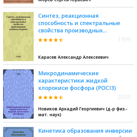
уранилхлоридом : Автореф. дис.
на соиск. учен. степ. к.х.н. : Спец.
Синтез, реакционная
02.00.04
способность и спектральные
свойства производных
иминокумарина : Автореф. дис.
1999
на соиск. учен. степ. к.х.н. : Спец.
02.00.03
Карасев Александр Алексеевич
Микродинамические
характеристики жидкой
хлорокиси фосфора (POCI3)
2000
Новиков Аркадий Георгиевич (д-р физ.-
мат. наук)
Кинетика образования инверсии