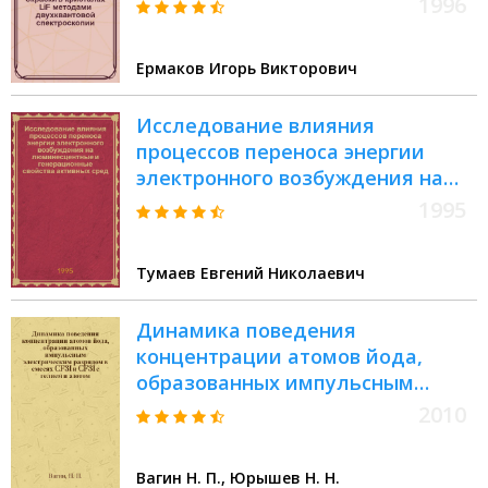
1996
спектроскопии : Автореф. дис. на
соиск. учен. степ. к.ф.-м.н. : Спец.
Ермаков Игорь Викторович
01.04.21
Исследование влияния
процессов переноса энергии
электронного возбуждения на
люминесцентные и
1995
генерационные свойства
активных сред : Автореф. дис. на
Тумаев Евгений Николаевич
соиск. учен. степ. к.ф.-м.н. : Спец.
01.04.07
Динамика поведения
концентрации атомов йода,
образованных импульсным
электрическим разрядом в
2010
смесях CF3I и CF3I с гелием и
азотом
Вагин Н. П., Юрышев Н. Н.