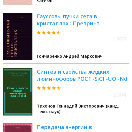
Satoshi
Гауссовы пучки сета в
кристаллах : Препринт
1972
Гончаренко Андрей Маркович
Синтез и свойства жидких
люминофоров POC1 -SiCI -UO -Nd
2004
Тихонов Геннадий Викторович (канд.
техн. наук)
Передача энергии в