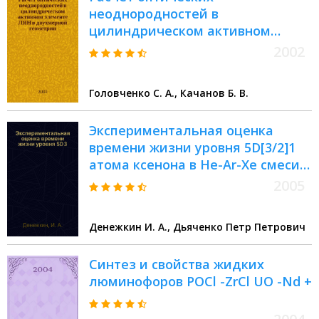
неоднородностей в
цилиндрическом активном
элементе ЛЯН в двухмерной
2002
геометрии
Головченко С. А., Качанов Б. В.
Экспериментальная оценка
времени жизни уровня 5D[3/2]1
атома ксенона в He-Ar-Xe смеси
при возбуждении электронным
2005
пучком
Денежкин И. А., Дьяченко Петр Петрович
Синтез и свойства жидких
люминофоров POCl -ZrCl UO -Nd +