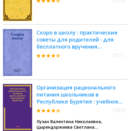
2004
Скоро в школу : практические
советы для родителей : для
бесплатного вручения
родителям детей, посещающих
2017
выпускные группы дошкольных
отделений школ и детских садов
города Москвы
Организация рационального
питания школьников в
Республике Бурятия : учебное
пособие для специалистов и
2008
студентов высших учебных
Лузан Валентина Николаевна,
заведений, обучающихся по
Цырендоржиева Светлана
направлению и специальности