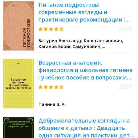
Питание подростков:
современные взгляды и
практические рекомендации :
пособие для студентов
2006
медицинских высших учебных
Батурин Александр Константинович,
заведений
Каганов Борис Самуилович,
Шарафетдинов Хайдерь Хамзярович
Возрастная анатомия,
физиология и школьная гигиена
: учебное пособие в вопросах и
ответах для студентов педвузов
2007
Панина З. А.
Доброжелательные взгляды на
общение с детьми : Двадцать
одна ситуация из практики дет.