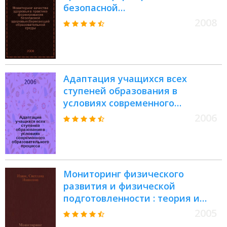
безопасной
здоровьесберегающей
2008
образовательной среды :
материалы III Всероссийской
научно-практической
конференции, 26-27 сентября
Адаптация учащихся всех
2008 г
ступеней образования в
условиях современного
образовательного процесса :
2006
материалы Всероссийской
научно-практической
конференции
Мониторинг физического
развития и физической
подготовленности : теория и
практика
2005