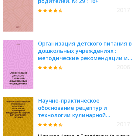
родителей. № 29 : 16+
врачей-офтальмологов и врачей
общ. практики
2017
Организация детского питания в
дошкольных учреждениях :
методические рекомендации и
материалы
2006
Научно-практическое
обоснование рецептур и
технологии кулинарной
продукции из творога для
2017
школьного питания : монография
Шамкова Наталья Тимофеевна (д-р техн.