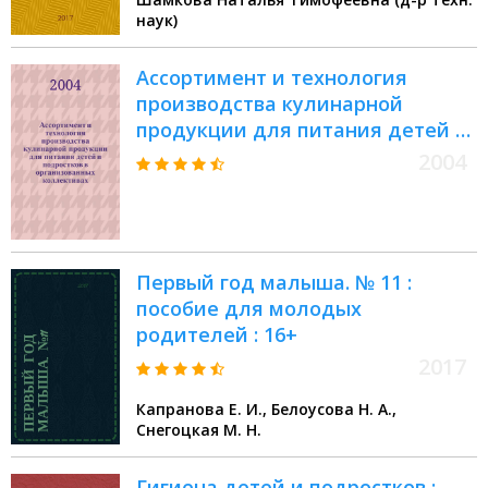
наук)
Ассортимент и технология
производства кулинарной
продукции для питания детей и
подростков в организованных
2004
коллективах : методические
рекомендации
Первый год малыша. № 11 :
пособие для молодых
родителей : 16+
2017
Капранова Е. И., Белоусова Н. А.,
Снегоцкая М. Н.
Гигиена детей и подростков :