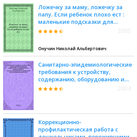
Ложечку за маму, ложечку за
папу. Если ребенок плохо ест :
маленькие подсказки для
родителей
2005
Онучин Николай Альбертович
Санитарно-эпидемиологические
требования к устройству,
содержанию, оборудованию и
режиму работы
2004
специализированных
учреждений для
несовершеннолетних,
нуждающихся в социальной
Коррекционно-
реабилитации : СанПин 2.4.1201-
профилактическая работа с
03
дошкольниками, пережившими