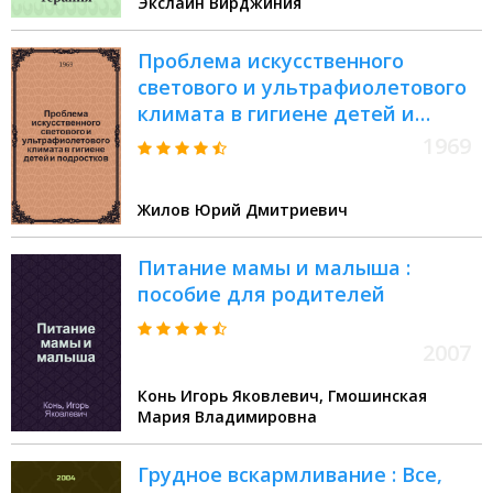
Экслайн Вирджиния
Проблема искусственного
светового и ультрафиолетового
климата в гигиене детей и
подростков : Автореф. дис. на
1969
соискание учен. степени д-ра
мед. наук : (756)
Жилов Юрий Дмитриевич
Питание мамы и малыша :
пособие для родителей
2007
Конь Игорь Яковлевич, Гмошинская
Мария Владимировна
Грудное вскармливание : Все,