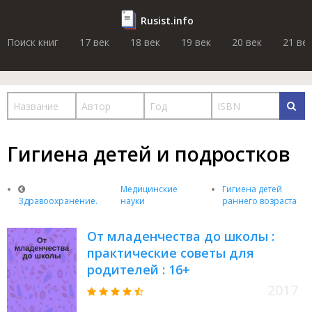
Rusist.info
Поиск книг
17 век
18 век
19 век
20 век
21 ве
Гигиена детей и подростков
Медицинские
Гигиена детей
Здравоохранение.
науки
раннего возраста
От младенчества до школы :
практические советы для
родителей : 16+
2017