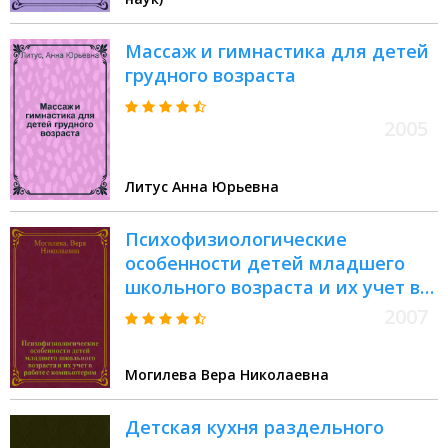
среднего профессионального
образования по специальности
Массаж и гимнастика для детей
31.02.02 Акушерское дело
грудного возраста
2005
Литус Анна Юрьевна
Психофизиологические
особенности детей младшего
школьного возраста и их учет в
работе с компьютером : учебное
2007
пособие для студентов
образовательных учреждений
Могилева Вера Николаевна
среднего профессионального
образования
Детская кухня раздельного