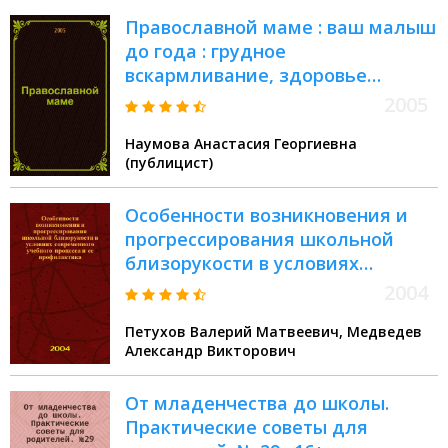
Православной маме : ваш малыш
до года : грудное
вскармливание, здоровье
малыша, развивающие игры
2005
Наумова Анастасия Георгиевна
(публицист)
Особенности возникновения и
прогрессирования школьной
близорукости в условиях
современного учебного процесса
2004
и ее профилактика : учеб.-метод.
Петухов Валерий Матвеевич, Медведев
пособие для врачей-
Александр Викторович
офтальмологов, интернов,
ординаторов и врачей общей
От младенчества до школы.
практики : учеб. пособие для
Практические советы для
системы послевуз. подгот.