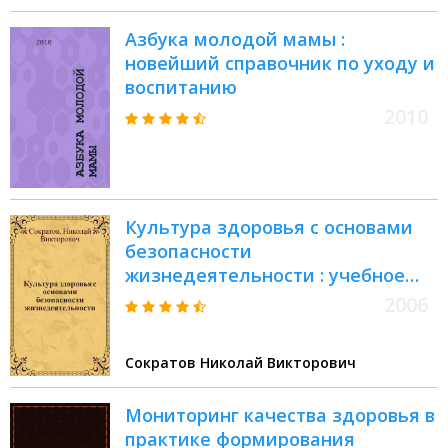
Владимировна, Драгина Вера
"Технология продуктов
Васильевна, Шопхоева Виктория
Азбука молодой мамы :
общественного питания"
Ивановна
новейший справочник по уходу и
воспитанию
2010
Культура здоровья с основами
безопасности
жизнедеятельности : учебное
пособие
2006
Сократов Николай Викторович
Мониторинг качества здоровья в
практике формирования