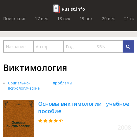
Rusist.info
Поиск книг
17 век
18 век
19 век
20 век
21 ве
Виктимология
Социально-
проблемы
психологические
Основы виктимологии : учебное
пособие
2008