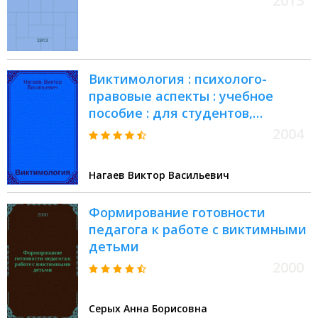
2013
Виктимология : психолого-
правовые аспекты : учебное
пособие : для студентов,
обучающихся по
2004
специальностям
"Юриспруденция" и
Нагаев Виктор Васильевич
"Психология"
Формирование готовности
педагога к работе с виктимными
детьми
2000
Серых Анна Борисовна