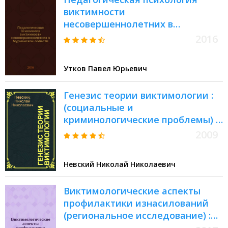
виктимности
несовершеннолетних в
Мурманской области: практика
2016
регионализации экологического
образования младших
Утков Павел Юрьевич
школьников как средство их
защиты : практико-
Генезис теории виктимологии :
ориентированная монография : в
(социальные и
2 ч.
криминологические проблемы) :
монография
2009
Невский Николай Николаевич
Виктимологические аспекты
профилактики изнасилований
(региональное исследование) :
монография