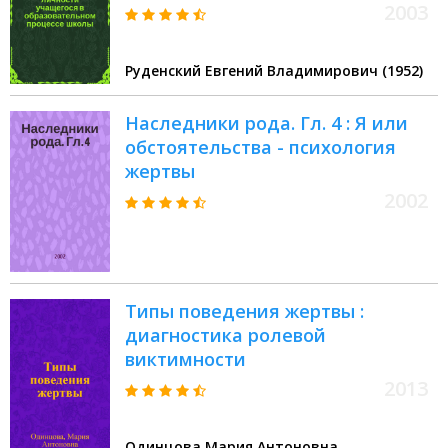
феноменология, онтология :
2003
Теорет.-эксперимент. основание
соц.-пед. виктимологии
Руденский Евгений Владимирович (1952)
образования
Наследники рода. Гл. 4 : Я или
обстоятельства - психология
жертвы
2002
Типы поведения жертвы :
диагностика ролевой
виктимности
2013
Одинцова Мария Антоновна