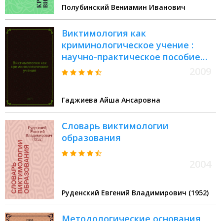
Полубинский Вениамин Иванович
Виктимология как
криминологическое учение :
научно-практическое пособие
для студентов
2009
Гаджиева Айша Ансаровна
Словарь виктимологии
образования
2004
Руденский Евгений Владимирович (1952)
Методологические основания