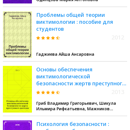
Проблемы общей теории
виктимологии : пособие для
студентов
2012
Гаджиева Айша Ансаровна
Основы обеспечения
виктимологической
безопасности жертв преступного
насилия : учебное пособие : для
2013
преподавателей и студентов
Гриб Владимир Григорьевич, Шикула
юридических вузов
Ильмира Рифкатьевна, Мажников
Алексей Васильевич
Психология безопасности :