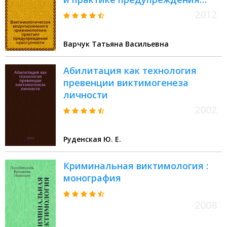
преступности : монография :
2012
научная специальность 12.00.08
"Уголовное право и
Варчук Татьяна Васильевна
криминология; уголовно-
исполнительное право"
Абилитация как технология
превенции виктимогенеза
личности
2002
Руденская Ю. Е.
Криминальная виктимология :
монография
2008