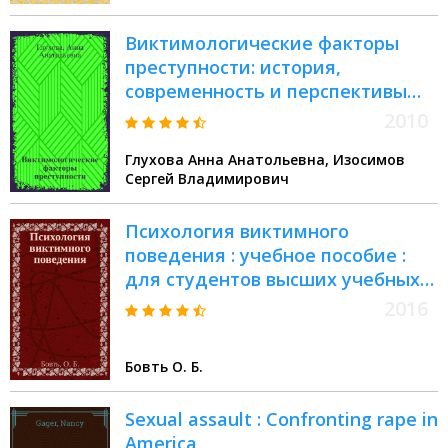
Виктимологические факторы
преступности: история,
современность и перспективы
предупредительного
2010
воздействия : учебное пособие
Глухова Анна Анатольевна, Изосимов
Сергей Владимирович
Психология виктимного
поведения : учебное пособие :
для студентов высших учебных
заведений. обучающихся по
2016
специальностям "психология" и
"юриспруденция"
Бовть О. Б.
Sexual assault : Confronting rape in
America