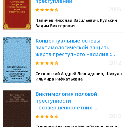
преступлений
2009
Папичев Николай Васильевич, Кулькин
Вадим Викторович
Концептуальные основы
виктимологической защиты
жертв преступного насилия :
учебное пособие
2012
Ситковский Андрей Леонидович, Шикула
Ильмира Рифкатьевна
Виктимология половой
преступности
несовершеннолетних :
монография
2016
Смирнов Александр Михайлович (канд.