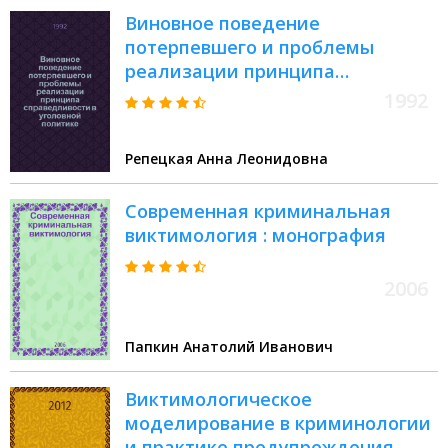
Виновное поведение
потеpпевшего и пpоблемы
pеализации пpинципа
спpаведливости в уголовной
1992
политике : Автореф. дис. на
соиск. учен. степ. к.ю.н
Репецкая Анна Леонидовна
Современная криминальная
виктимология : монография
2006
Папкин Анатолий Иванович
Виктимологическое
моделирование в криминологии
и практике предупреждения