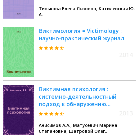
методическое пособие
Тинькова Елена Львовна, Катилевская Ю.
А.
Виктимология = Victimology :
научно-практический журнал
2014
Виктимная психология :
системно-деятельностный
подход к обнаружению
аверсивного стимула :
2013
монография
Анисимов А.А., Матусевич Марина
Степановна, Шатровой Олег
Вячеславович