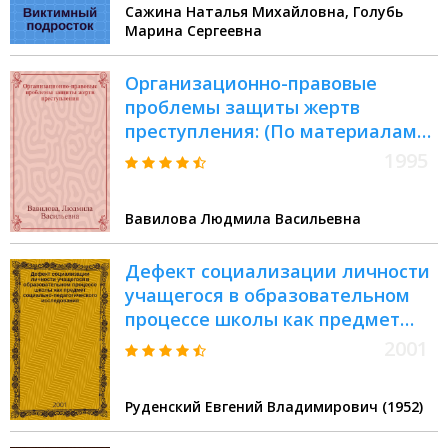
Сажина Наталья Михайловна, Голубь
Марина Сергеевна
Оpганизационно-пpавовые
пpоблемы защиты жеpтв
пpеступления: (По матеpиалам
заpуб. пpактики) : Автореф. дис.
1995
на соиск. учен. степ. к.ю.н. : Спец.
12.00.08
Вавилова Людмила Васильевна
Дефект социализации личности
учащегося в образовательном
процессе школы как предмет
социально-педагогического
2001
исследования : (Опыт теорет. и
эксперим. пед. исслед.)
Руденский Евгений Владимирович (1952)