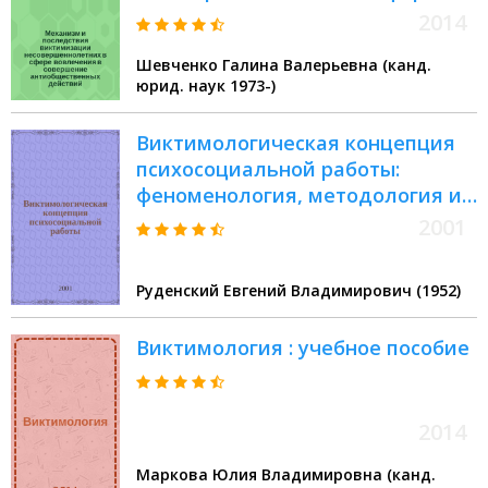
вовлечения в совершение
2014
антиобщественных действий.
Шевченко Галина Валерьевна (канд.
Шевченко Галина Валерьевна :
юрид. наук 1973-)
научно-практическое пособие
Виктимологическая концепция
психосоциальной работы:
феноменология, методология и
технология
2001
Руденский Евгений Владимирович (1952)
Виктимология : учебное пособие
2014
Маркова Юлия Владимировна (канд.