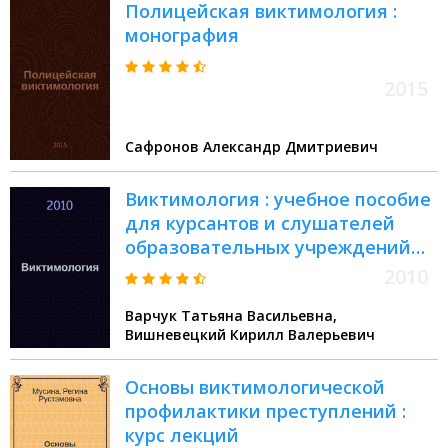
Полицейская виктимология :
монография
2015
Сафронов Александр Дмитриевич
Виктимология : учебное пособие
для курсантов и слушателей
образовательных учреждений
высшего профессионального
2010
образования МВД России по
Варчук Татьяна Васильевна,
специальности
Вишневецкий Кирилл Валерьевич
"Юриспруденция" : учебное
пособие для студентов высших
Основы виктимологической
учебных заведений,
профилактики преступлений :
обучающихся по специальности
курс лекций
"Юриспруденция"