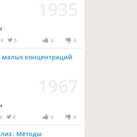
1935
ч
0
5
0
0
я малых концентраций
1967
ч
0
0
0
0
лиз : Методы