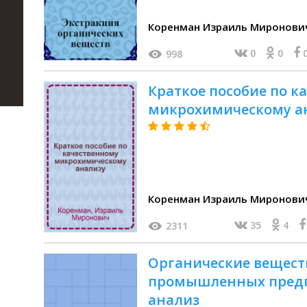
Коренман Израиль Миронови
0
0
998
Краткое пособие по к
микрохимическому а
Коренман Израиль Миронови
35
4
2311
Органические веществ
промышленных предпр
анализ