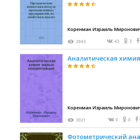
Коренман Израиль Миронови
43
3
2843
Аналитическая хими
Коренман Израиль Миронови
0
0
3021
Фотометрический ана