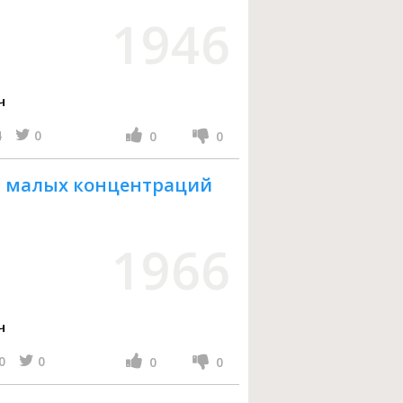
1946
ч
4
0
0
0
я малых концентраций
1966
ч
0
0
0
0