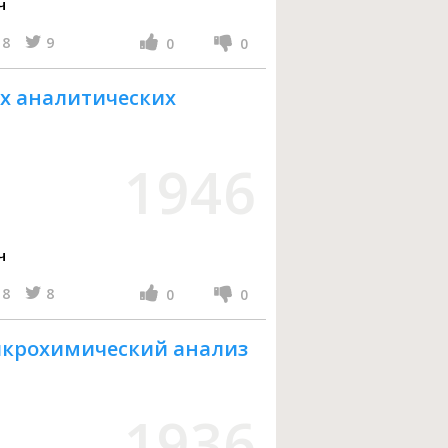
ч
8
9
0
0
их аналитических
1946
ч
8
8
0
0
микрохимический анализ
1936