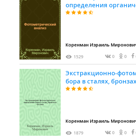
определения органич
Коренман Израиль Миронови
0
0
1529
Экстракционно-фотом
бора в сталях, бронза
0
0
1879