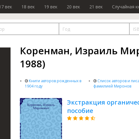
17 век
18 век
19 век
20 век
21 век
Случайная к
Коренман, Израиль Мир
1988)
Книги авторов рожденных в
Список авторов и писа
1904 году
фамилией Миронов
Экстракция органичес
пособие