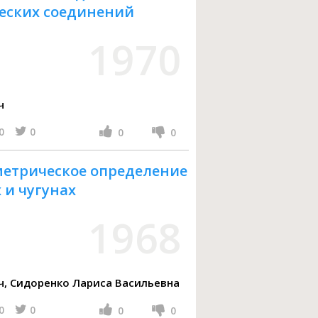
еских соединений
1970
ч
0
0
0
0
етрическое определение
х и чугунах
1968
Коренман Израиль Миронович, Сидоренко Лариса Васильевна
0
0
0
0