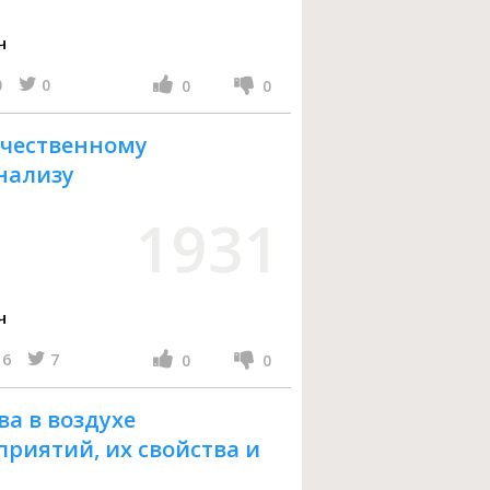
ч
0
0
0
0
ачественному
нализу
1931
ч
6
7
0
0
а в воздухе
иятий, их свойства и