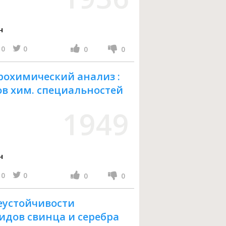
ч
0
0
0
0
охимический анализ :
зов хим. специальностей
1949
ч
0
0
0
0
еустойчивости
идов свинца и серебра