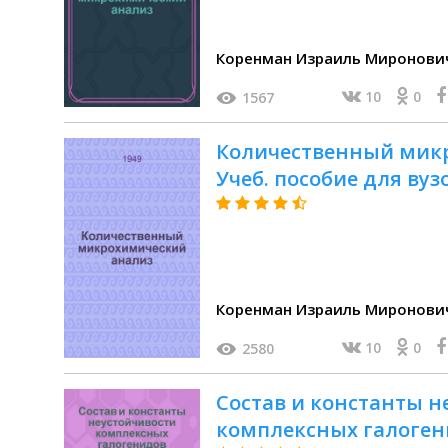
Коренман Израиль Миронови
10
0
1567
Количественный микр
Учеб. пособие для ву
Коренман Израиль Миронови
10
0
2580
Состав и константы н
комплексных галоген