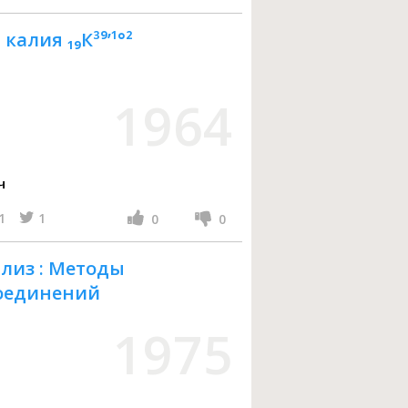
алия ₁₉К³⁹’¹°²
1964
ч
1
1
0
0
лиз : Методы
соединений
1975