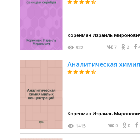
Коренман Израиль Миронови
7
2
922
Аналитическая хими
Коренман Израиль Миронови
0
0
1415