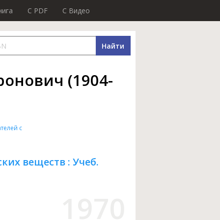
нига
C PDF
C Видео
Найти
онович (1904-
телей с
ких веществ : Учеб.
1970