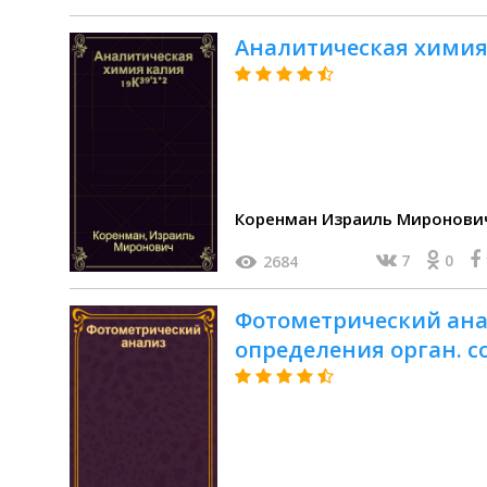
Аналитическая химия к
Коренман Израиль Миронови
7
0
2684
Фотометрический ана
определения орган. 