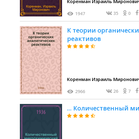
Коренман Израиль Миронови
35
0
1947
К теории органическ
реактивов
Коренман Израиль Миронови
26
7
2966
... Количественный 