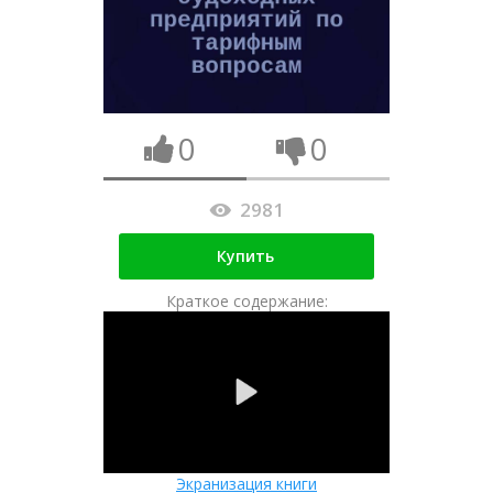
0
0
2981
Купить
Краткое содержание:
Экранизация книги