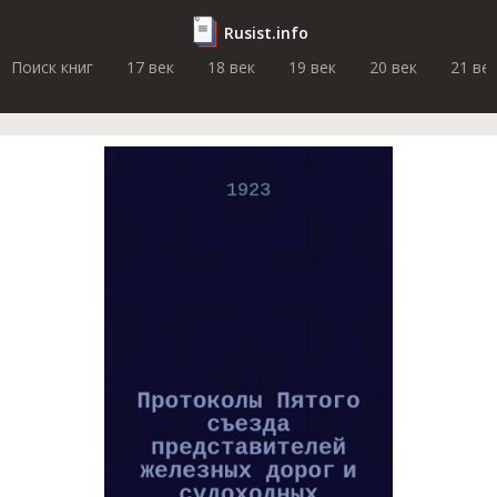
Rusist.info
Поиск книг
17 век
18 век
19 век
20 век
21 ве