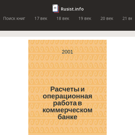
Rusist.info
Поиск книг
17 век
18 век
19 век
20 век
21 ве