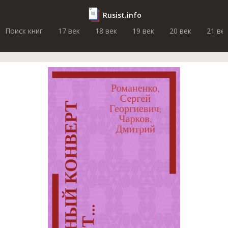
Rusist.info
Поиск книг
17 век
18 век
19 век
20 век
21 ве