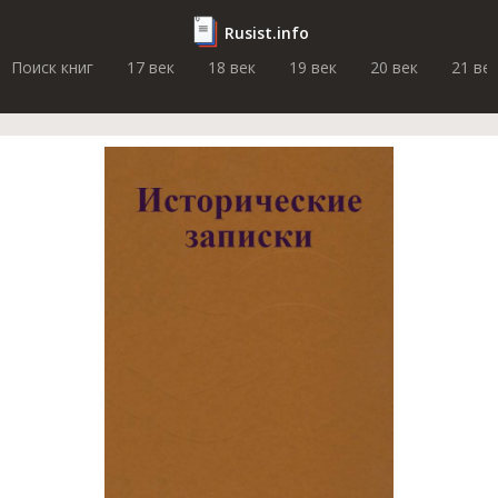
Rusist.info
Поиск книг
17 век
18 век
19 век
20 век
21 ве