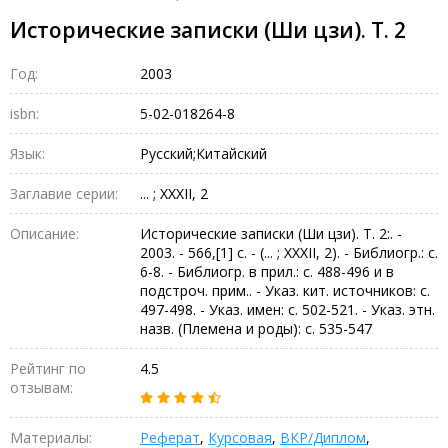
Исторические записки (Ши цзи). Т. 2
Год:
2003
isbn:
5-02-018264-8
Язык:
Русский;Китайский
Заглавие серии:
... ; XXXII, 2
Описание:
Исторические записки (Ши цзи). Т. 2:. -
2003. - 566,[1] с. - (... ; XXXII, 2). - Библиогр.: с.
6-8. - Библиогр. в прил.: с. 488-496 и в
подстроч. прим.. - Указ. кит. источников: с.
497-498. - Указ. имен: с. 502-521. - Указ. этн.
назв. (Племена и роды): с. 535-547
Рейтинг по
4.5
отзывам:
Материалы:
Реферат
,
Курсовая
,
ВКР/Диплом
,