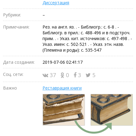
Диссертация
Рубрики:
–
Примечания:
Рез. на англ. яз. . - Библиогр.: с. 6-8 . -
Библиогр. в прил.: с. 488-496 и в подстроч.
прим. . - Указ. кит. источников: с. 497-498 . -
Указ. имен: с. 502-521 . - Указ. этн. назв.
(Племена и роды): с. 535-547
Дата создания:
2019-07-06 02:41:17
Соц. сети:
37
0
3
5
Важно
Реставрация книги