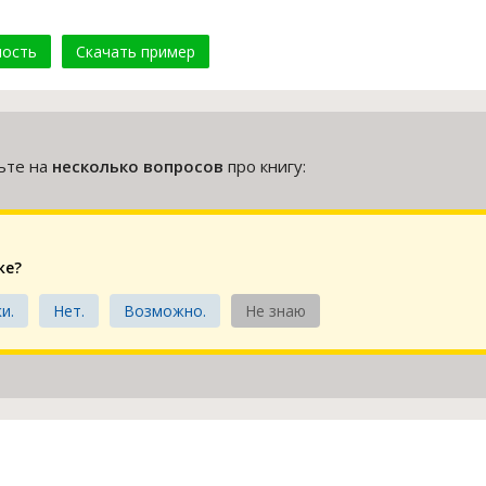
мость
Скачать пример
тьте на
несколько вопросов
про книгу:
ке?
и.
Нет.
Возможно.
Не знаю