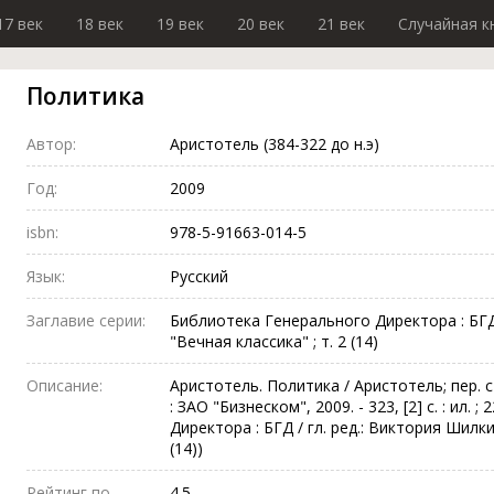
17 век
18 век
19 век
20 век
21 век
Случайная к
Политика
Автор:
Аристотель (384-322 до н.э)
Год:
2009
isbn:
978-5-91663-014-5
Язык:
Русский
Заглавие серии:
Библиотека Генерального Директора : БГД 
"Вечная классика" ; т. 2 (14)
Описание:
Аристотель. Политика / Аристотель; пер. с
: ЗАО "Бизнеском", 2009. - 323, [2] с. : ил.
Директора : БГД / гл. ред.: Виктория Шилки
(14))
Рейтинг по
4.5