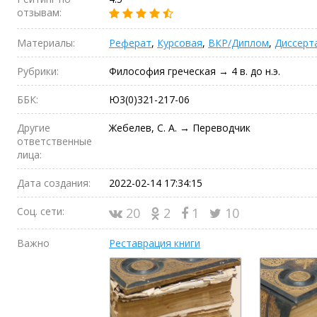
отзывам:
Материалы:
Реферат
,
Курсовая
,
ВКР/Диплом
,
Диссерт
Рубрики:
Философия греческая → 4 в. до н.э.
ББК:
Ю3(0)321-217-06
Другие
Жебелев, С. А. → Переводчик
ответственные
лица:
Дата создания:
2022-02-14 17:34:15
Соц. сети:
20
2
1
10
Важно
Реставрация книги