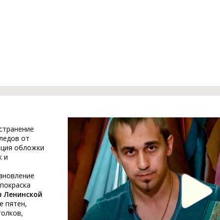
устранение
ледов от
ация обложки
к и
тановление
 покраска
в Ленинской
е пятен,
голков,