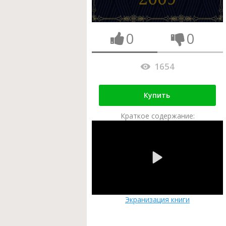
0
0
1654
Купить
Краткое содержание:
Экранизация книги