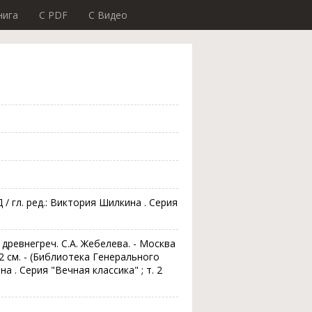
нига
C PDF
C Видео
/ гл. ред.: Виктория Шилкина . Серия
 древнегреч. С.А. Жебелева. - Москва
 ; 22 см. - (Библиотека Генерального
на . Серия "Вечная классика" ; т. 2