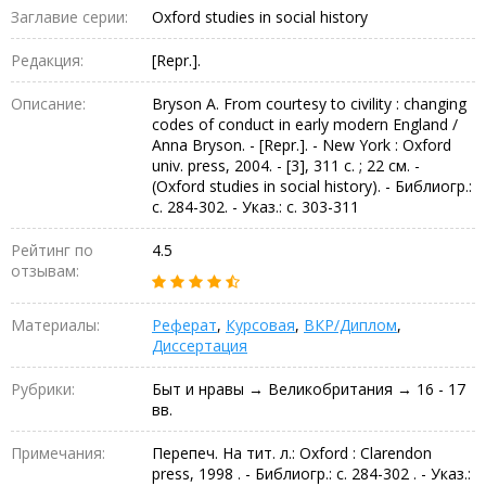
Заглавие серии:
Oxford studies in social history
Редакция:
[Repr.].
Описание:
Bryson A. From courtesy to civility : changing
codes of conduct in early modern England /
Anna Bryson. - [Repr.]. - New York : Oxford
univ. press, 2004. - [3], 311 с. ; 22 см. -
(Oxford studies in social history). - Библиогр.:
с. 284-302. - Указ.: с. 303-311
Рейтинг по
4.5
отзывам:
Материалы:
Реферат
,
Курсовая
,
ВКР/Диплом
,
Диссертация
Рубрики:
Быт и нравы → Великобритания → 16 - 17
вв.
Примечания:
Перепеч. На тит. л.: Oxford : Clarendon
press, 1998 . - Библиогр.: с. 284-302 . - Указ.: