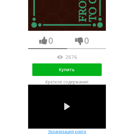
0
0
2676
Купить
Краткое содержание:
Экранизация книги