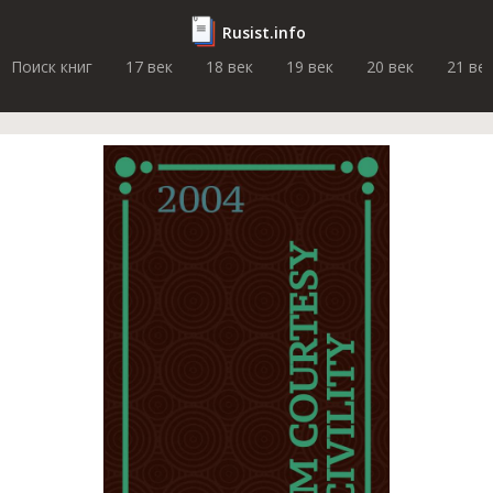
Rusist.info
Поиск книг
17 век
18 век
19 век
20 век
21 ве