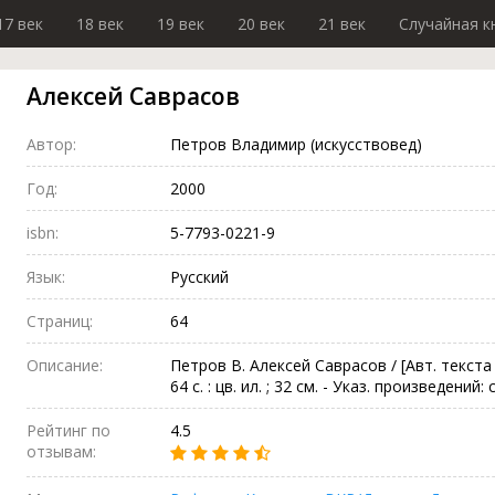
17 век
18 век
19 век
20 век
21 век
Случайная к
Алексей Саврасов
Автор:
Петров Владимир (искусствовед)
Год:
2000
isbn:
5-7793-0221-9
Язык:
Русский
Страниц:
64
Описание:
Петров В. Алексей Саврасов / [Авт. текста В
64 с. : цв. ил. ; 32 см. - Указ. произведений: с
Рейтинг по
4.5
отзывам: