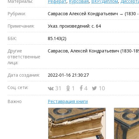
Материалы:
Реферат
,
Курсовая
,
ВКР/Диплом
,
Диссерт
Рубрики:
Саврасов Алексей Кондратьевич → (1830 -
Примечания:
Указ. произведений: с. 64
ББК:
85.143(2)
Другие
Саврасов, Алексей Кондратьевич (1830-1
ответственные
лица:
Дата создания:
2022-01-16 21:30:27
Соц. сети:
31
1
4
10
Важно
Реставрация книги