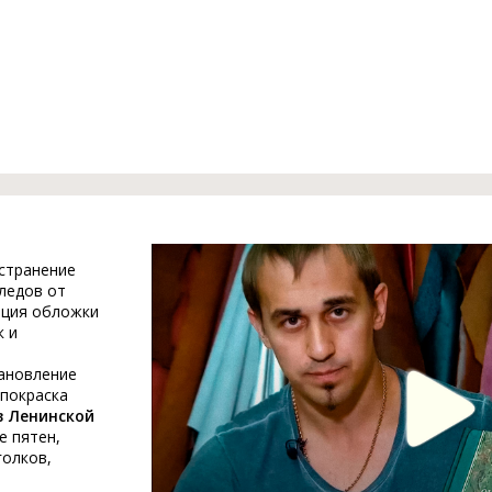
устранение
ледов от
ация обложки
к и
тановление
 покраска
в Ленинской
е пятен,
голков,