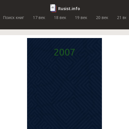
Rusist.info
Поиск книг
17 век
18 век
19 век
20 век
21 ве