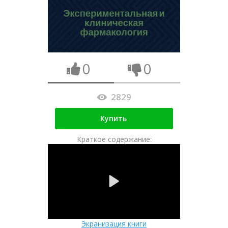
0
0
2829
Купить
Краткое содержание:
Экранизация книги