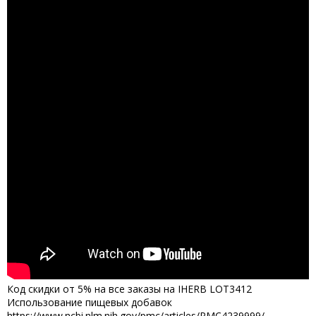
Код скидки от 5% на все заказы на IHERB LOT3412
Использование пищевых добавок
https://www.ncbi.nlm.nih.gov/pmc/articles/PMC4239999/ ...