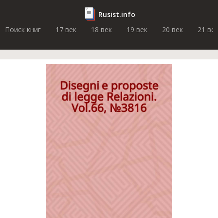
Rusist.info
Поиск книг
17 век
18 век
19 век
20 век
21 ве