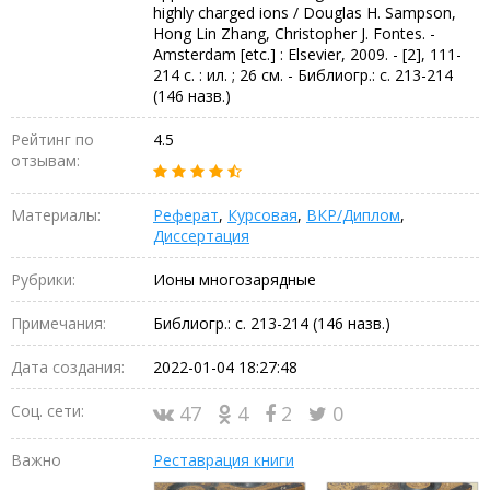
highly charged ions / Douglas H. Sampson,
Hong Lin Zhang, Christopher J. Fontes. -
Amsterdam [etc.] : Elsevier, 2009. - [2], 111-
214 c. : ил. ; 26 см. - Библиогр.: с. 213-214
(146 назв.)
Рейтинг по
4.5
отзывам:
Материалы:
Реферат
,
Курсовая
,
ВКР/Диплом
,
Диссертация
Рубрики:
Ионы многозарядные
Примечания:
Библиогр.: с. 213-214 (146 назв.)
Дата создания:
2022-01-04 18:27:48
Соц. сети:
47
4
2
0
Важно
Реставрация книги