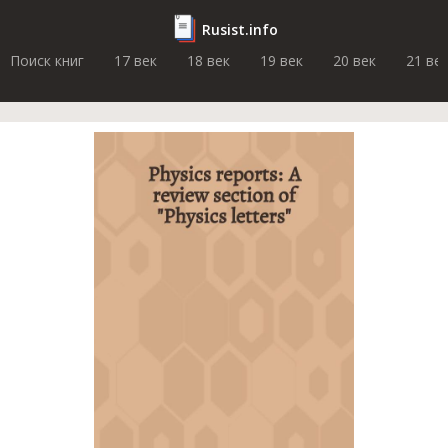
Rusist.info
Поиск книг
17 век
18 век
19 век
20 век
21 ве