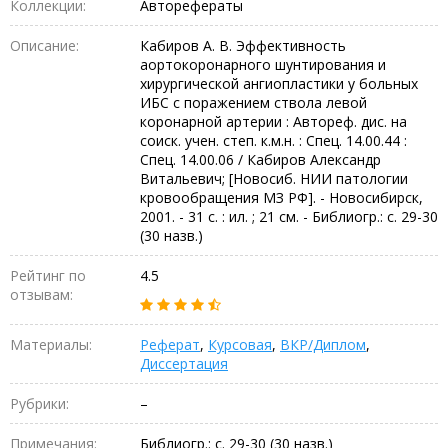
Коллекции:
Авторефераты
Описание:
Кабиров А. В. Эффективность
аортокоронарного шунтирования и
хирургической ангиопластики у больных
ИБС с поражением ствола левой
коронарной артерии : Автореф. дис. на
соиск. учен. степ. к.м.н. : Спец. 14.00.44 :
Спец. 14.00.06 / Кабиров Александр
Витальевич; [Новосиб. НИИ патологии
кровообращения МЗ РФ]. - Новосибирск,
2001. - 31 с. : ил. ; 21 см. - Библиогр.: с. 29-30
(30 назв.)
Рейтинг по
4.5
отзывам:
Материалы:
Реферат
,
Курсовая
,
ВКР/Диплом
,
Диссертация
Рубрики:
–
Примечания:
Библиогр.: с. 29-30 (30 назв.)