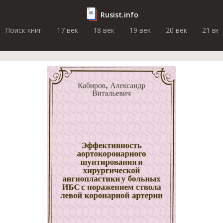
Rusist.info
Поиск книг
17 век
18 век
19 век
20 век
21 ве