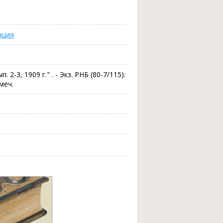
ация
. 2-3, 1909 г." . - Экз. РНБ (80-7/115):
имеч.