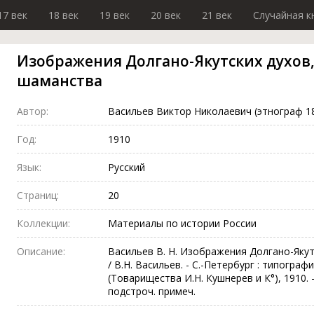
17 век
18 век
19 век
20 век
21 век
Случайная к
Изображения Долгано-Якутских духов,
шаманства
Автор:
Васильев Виктор Николаевич (этнограф 1
Год:
1910
Язык:
Русский
Страниц:
20
Коллекции:
Материалы по истории России
Описание:
Васильев В. Н. Изображения Долгано-Якут
/ В.Н. Васильев. - С.-Петербург : типогр
(Товарищества И.Н. Кушнерев и К°), 1910. - 20
подстроч. примеч.