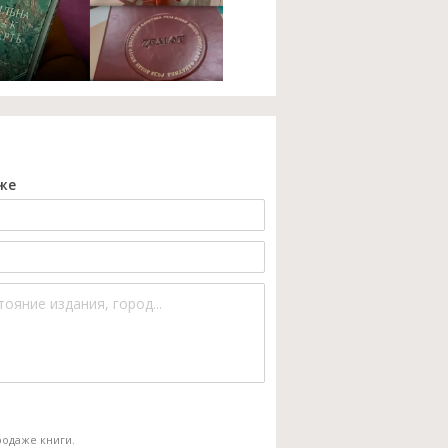
же
одаже книги.