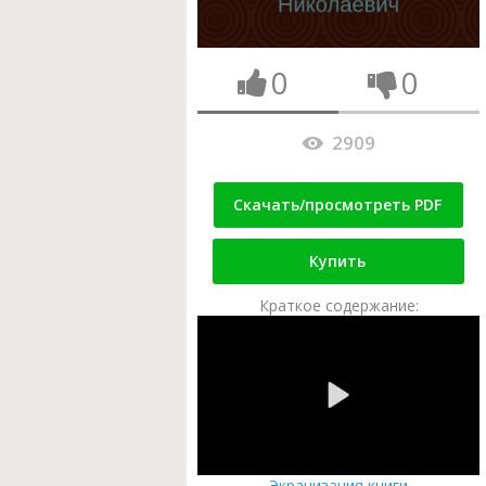
0
0
2909
Скачать/просмотреть PDF
Купить
Краткое содержание:
Экранизация книги