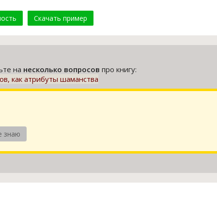
мость
Скачать пример
тьте на
несколько вопросов
про книгу:
ов, как атрибуты шаманства
е знаю