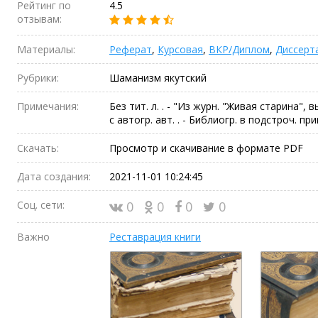
Рейтинг по
4.5
отзывам:
Материалы:
Реферат
,
Курсовая
,
ВКР/Диплом
,
Диссерт
Рубрики:
Шаманизм якутский
Примечания:
Без тит. л. . - "Из журн. "Живая старина", вып
с автогр. авт. . - Библиогр. в подстроч. пр
Скачать:
Просмотр и скачивание в формате PDF
Дата создания:
2021-11-01 10:24:45
Соц. сети:
0
0
0
0
Важно
Реставрация книги