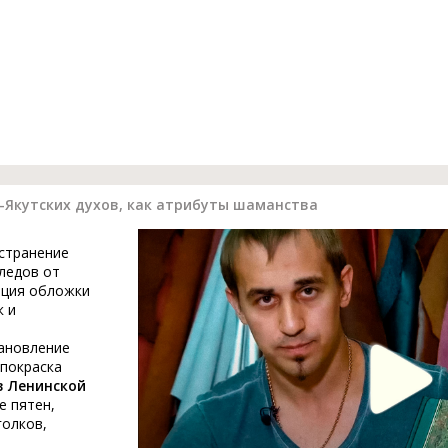
-Якутских духов, как атрибуты шаманства
устранение
ледов от
ация обложки
к и
тановление
 покраска
в Ленинской
е пятен,
голков,