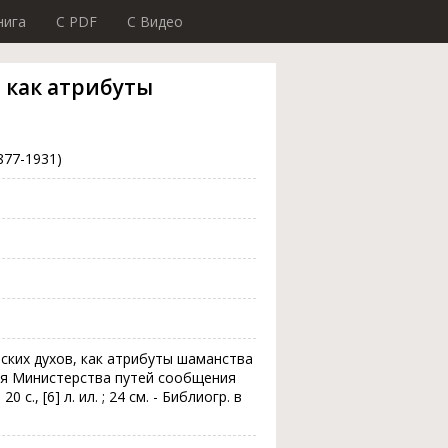
нига
C PDF
C Видео
 как атрибуты
877-1931)
ских духов, как атрибуты шаманства
афия Министерства путей сообщения
 с., [6] л. ил. ; 24 см. - Библиогр. в