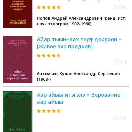
2006
Попов Андрей Александрович (канд. ист.
наук этнограф 1902-1960)
Айар тыыннаах төрүт дорҕоон =
[Живое эхо предков]
2014
Артемьев-Кулан Александр Сергеевич
(1968-)
Аар айыы итэгэлэ = Верование
аар айыы
2004