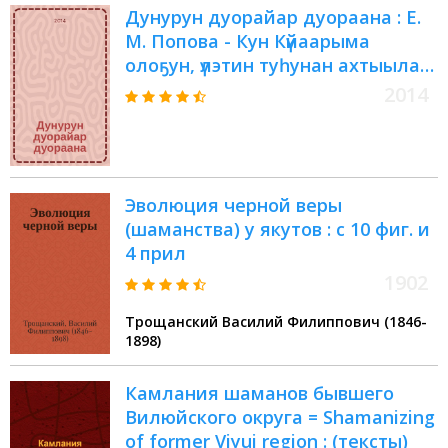
Дунурун дуорайар дуораана : Е.
М. Попова - Кун Күйаарыма
олоҕун, үлэтин туһунан ахтыылар
= Отзвук твоего бубна
2014
Эволюция черной веры
(шаманства) у якутов : с 10 фиг. и
4 прил
1902
Трощанский Василий Филиппович (1846-
1898)
Камлания шаманов бывшего
Вилюйского округа = Shamanizing
of former Viyui region : (тексты)