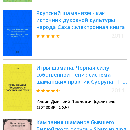
Якутский шаманизм - как
источник духовной культуры
народа Саха : электронная книга
2011
Игры шамана. Черпая силу
собственной Тени : система
шаманских практик Суоруна : I-II
витки спирали
2014
Ильин Дмитрий Павлович (целитель
эзотерик 1960-)
Камлания шаманов бывшего
Вилюйского округа = Shamanizing