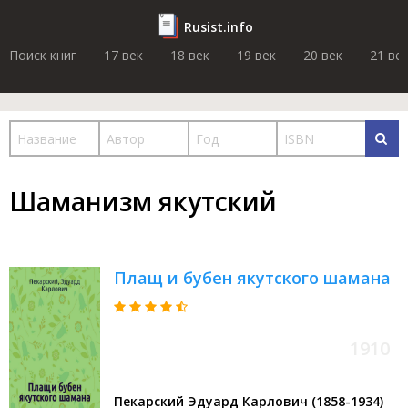
Rusist.info
Поиск книг
17 век
18 век
19 век
20 век
21 ве
Шаманизм якутский
Плащ и бубен якутского шамана
1910
Пекарский Эдуард Карлович (1858-1934)