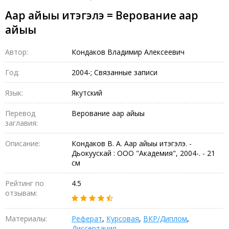
Аар айыы итэгэлэ = Верование аар
айыы
Автор:
Кондаков Владимир Алексеевич
Год:
2004-; Связанные записи
Язык:
Якутский
Перевод
Верование аар айыы
заглавия:
Описание:
Кондаков В. А. Аар айыы итэгэлэ. -
Дьокуускай : ООО "Академия", 2004-. - 21
см
Рейтинг по
4.5
отзывам:
Материалы:
Реферат
,
Курсовая
,
ВКР/Диплом
,
Диссертация