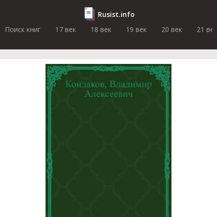
Rusist.info
Поиск книг
17 век
18 век
19 век
20 век
21 ве