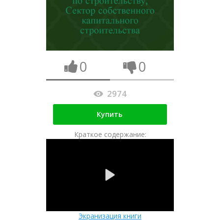
0
0
2974
Купить
Краткое содержание:
Экранизация книги