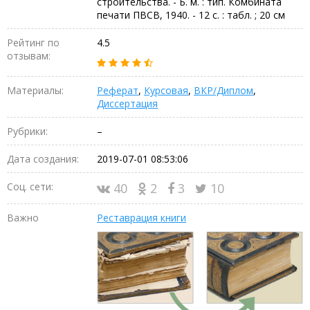
строительства. - Б. м. : тип. Комбината
печати ПВСВ, 1940. - 12 с. : табл. ; 20 см
Рейтинг по
4.5
отзывам:
Материалы:
Реферат
,
Курсовая
,
ВКР/Диплом
,
Диссертация
Рубрики:
–
Дата создания:
2019-07-01 08:53:06
Соц. сети:
40
2
3
10
Важно
Реставрация книги