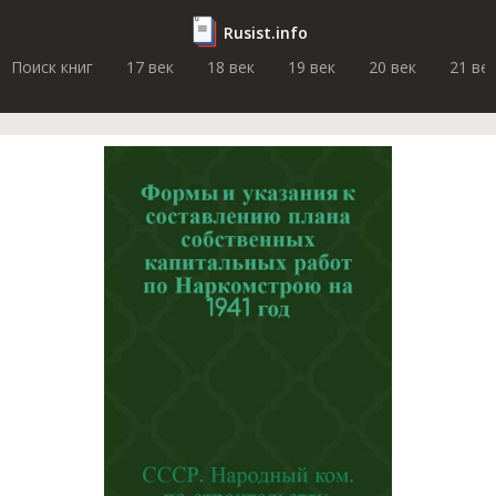
Rusist.info
Поиск книг
17 век
18 век
19 век
20 век
21 ве