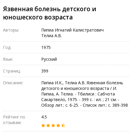
Язвенная болезнь детского и
юношеского возраста
Авторы:
Пипиа Игнатий Калистратович
Телиа А.В.
Год:
1975
Язык:
Русский
Страниц:
399
Описание:
Пипиа И.К., Телиа А.В. Язвенная болезнь
детского и юношеского возраста / И.
Пипиа, А. Телиа. - Тбилиси : Сабчота
Сакартвело, 1975. - 399 с. : ил. ; 21 см. -
Обзор лит.: с. 6-25. - Список лит.: с. 389-398
Рейтинг по
4.5
отзывам: