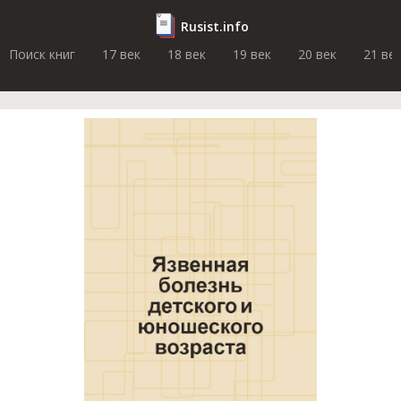
Rusist.info
Поиск книг
17 век
18 век
19 век
20 век
21 ве