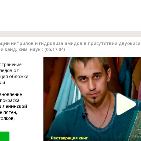
ции нитрилов и гидролиза амидов в присутствии двуокиси 
 канд. хим. наук : (05.17.04)
устранение
ледов от
ация обложки
к и
тановление
 покраска
в Ленинской
е пятен,
голков,