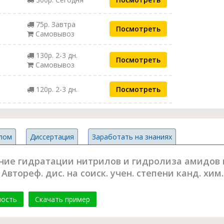
75р. Завтра
Посмотреть
Самовывоз
130р. 2-3 дн.
Посмотреть
Самовывоз
120р. 2-3 дн.
Посмотреть
лом
Диссертация
Заработать на знаниях
ние гидратации нитрилов и гидролиза амидов 
втореф. дис. на соиск. учен. степени канд. хим. н
мость
Скачать пример