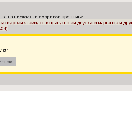
тьте на
несколько вопросов
про книгу:
 гидролиза амидов в присутствии двуокиси марганца и других
.04)
елю?
е знаю