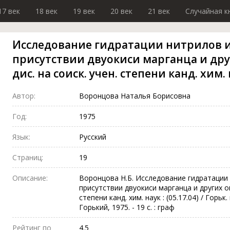
17 век
18 век
19 век
20 век
21 век
Случайная к
Исследование гидратации нитрилов и
присутствии двуокиси марганца и друг
дис. на соиск. учен. степени канд. хим. н
Автор:
Воронцова Наталья Борисовна
Год:
1975
Язык:
Русский
Страниц:
19
Описание:
Воронцова Н.Б. Исследование гидратации 
присутствии двуокиси марганца и других ок
степени канд. хим. наук : (05.17.04) / Горьк.
Горький, 1975. - 19 с. : граф
Рейтинг по
4.5