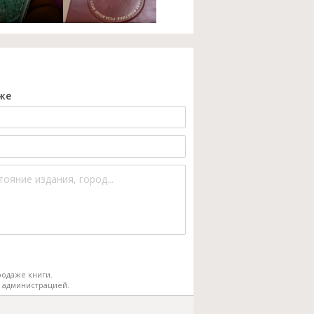
же
одаже книги.
 администрацией.