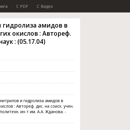
нига
C PDF
C Видео
 гидролиза амидов в
их окислов : Автореф.
аук : (05.17.04)
нитрилов и гидролиза амидов в
ислов : Автореф. дис. на соиск. учен.
 политехн. ин-т им. А.А. Жданова. -