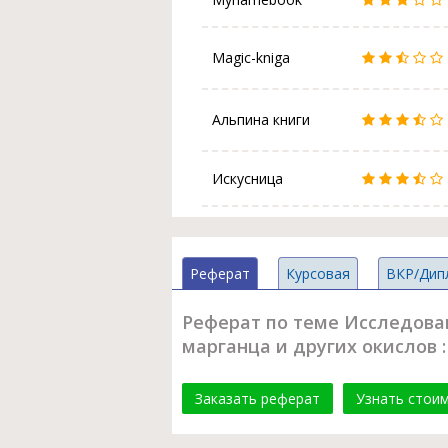
Magic-kniga
Альпина книги
Искусница
Реферат
Курсовая
ВКР/Дип
Реферат по теме Исследова
марганца и других окислов : А
Заказать реферат
Узнать стои