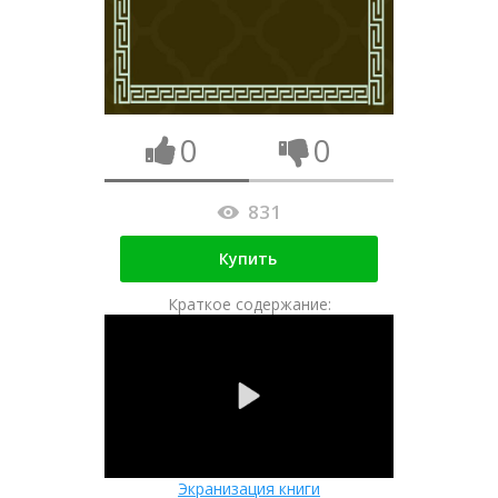
0
0
831
Купить
Краткое содержание:
Экранизация книги