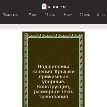
Rusist.info
Поиск книг
17 век
18 век
19 век
20 век
21 ве