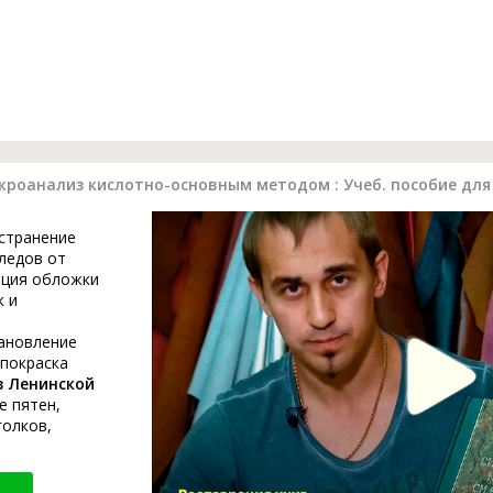
роанализ кислотно-основным методом : Учеб. пособие для
устранение
ледов от
ация обложки
к и
тановление
 покраска
в Ленинской
е пятен,
голков,