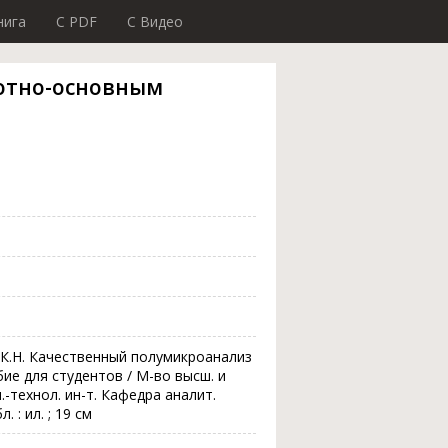
нига
C PDF
C Видео
отно-основным
 К.Н. Качественный полумикроанализ
ие для студентов / М-во высш. и
.-технол. ин-т. Кафедра аналит.
л. : ил. ; 19 см