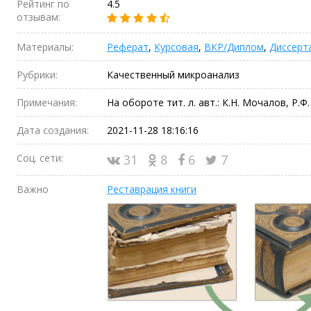
Рейтинг по
4.5
отзывам:
Материалы:
Реферат
,
Курсовая
,
ВКР/Диплом
,
Диссерт
Рубрики:
Качественный микроанализ
Примечания:
На обороте тит. л. авт.: К.Н. Мочалов, Р.Ф
Дата создания:
2021-11-28 18:16:16
Соц. сети:
31
8
6
7
Важно
Реставрация книги