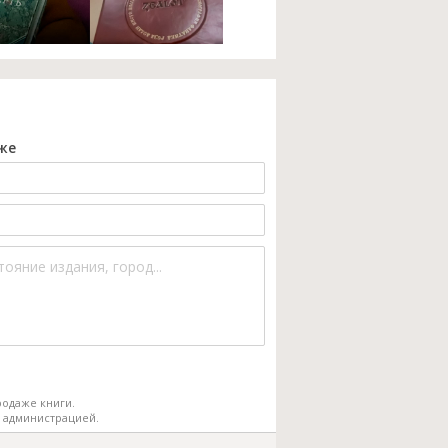
же
одаже книги.
 администрацией.