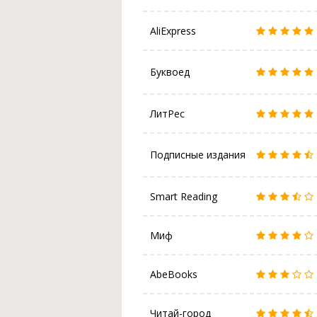
AliExpress
Буквоед
ЛитРес
Подписные издания
Smart Reading
Миф
AbeBooks
Читай-город