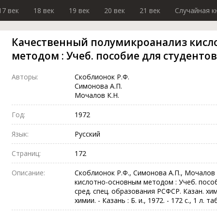
17 век
18 век
19 век
20 век
21 век
Случайная к
Качественный полумикроанализ кисл
методом : Учеб. пособие для студентов
Авторы:
Скоблионок Р.Ф.
Симонова А.П.
Мочалов К.Н.
Год:
1972
Язык:
Русский
Страниц:
172
Описание:
Скоблионок Р.Ф., Симонова А.П., Мочалов
кислотно-основным методом : Учеб. пособ
сред. спец. образования РСФСР. Казан. хим
химии. - Казань : Б. и., 1972. - 172 с., 1 л. таб