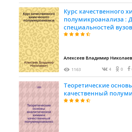
Курс качественного х
полумикроанализа : 
специальностей вузо
Алексеев Владимир Николае
4
0
1163
Теоретические основ
качественный полум