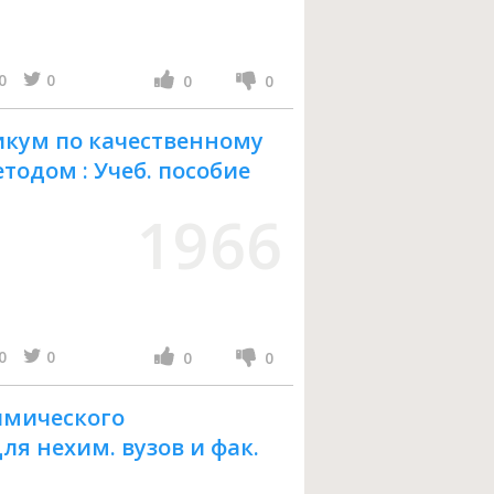
0
0
0
0
кум по качественному
одом : Учеб. пособие
1966
0
0
0
0
имического
ля нехим. вузов и фак.