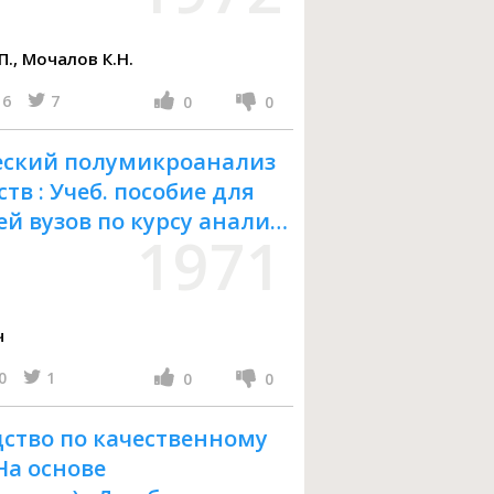
Скоблионок Р.Ф., Симонова А.П., Мочалов К.Н.
6
7
0
0
еский полумикроанализ
в : Учеб. пособие для
й вузов по курсу аналит.
1971
ч
0
1
0
0
ство по качественному
На основе