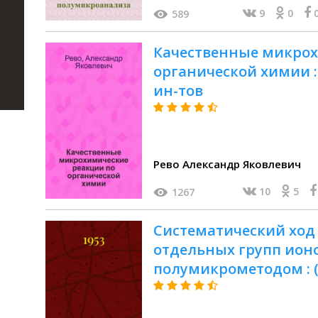
9
0
589
Качественные микрох
органической химии : 
ин-тов
Рево Александр Яковлевич
10
5
1267
Систематический ход
отдельных групп ионо
полумикрометодом : 
лабораторным работам
анализу)