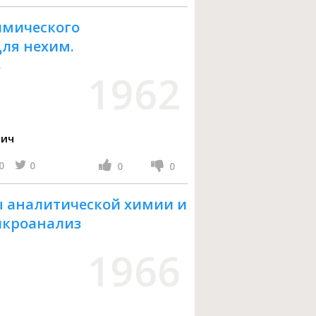
имического
Для нехим.
в
1962
вич
0
0
0
0
ы аналитической химии и
икроанализ
1966