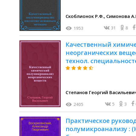
31
8
1953
Качественный химич
неорганических вещест
технол. специальносте
химии
Степанов Георгий Васильеви
5
3
2405
Практическое руковод
полумикроанализу : (