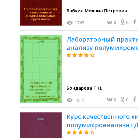
Бабкин Михаил Петрович
0
0
1745
Лабораторный практи
анализу полумикромет
Бондарева Т.Н.
0
0
1617
Курс качественного х
полумикроанализа : Д