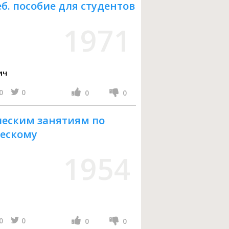
б. пособие для студентов
1971
ич
0
0
0
0
ческим занятиям по
ескому
1954
0
0
0
0