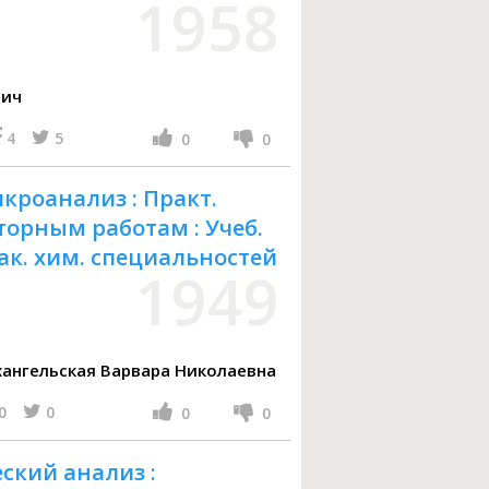
1958
вич
4
5
0
0
кроанализ : Практ.
торным работам : Учеб.
ак. хим. специальностей
1949
рин Иван Павлович, Архангельская Варвара Николаевна
0
0
0
0
ский анализ :