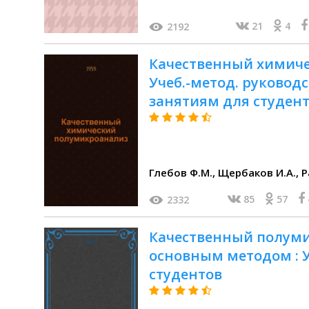
21
4
2192
Качественный химиче
Учеб.-метод. руковод
занятиям для студент
Глеб
85
57
2332
Качественный полуми
основным методом : У
студентов