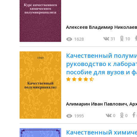
Алексеев Владимир Николае
31
10
1628
Качественный полуми
руководство к лабора
пособие для вузов и ф
Алима
0
0
1995
Качественный химиче