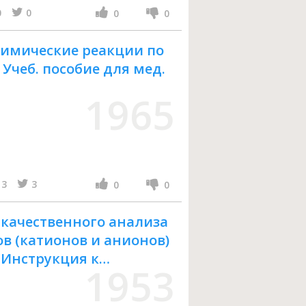
0
0
0
0
имические реакции по
Учеб. пособие для мед.
1965
3
3
0
0
 качественного анализа
в (катионов и анионов)
(Инструкция к
1953
 по качеств. хим.