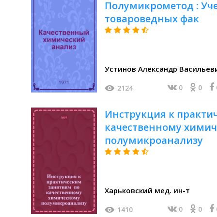
Полумикрометод : Уче
товароведных фак
Устинов Александр Васильев
0
0
2124
Инструкция к практи
качественному химич
полумикроанализу
Харьковский мед. ин-т
0
0
1410