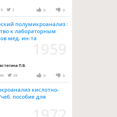
9
3
0
0
ский полумикроанализ :
ство к лабораторным
ов мед. ин-та
1959
ов Ф.М., Щербаков И.А., Растегина П.В.
46
39
0
0
кроанализ кислотно-
чеб. пособие для
1972