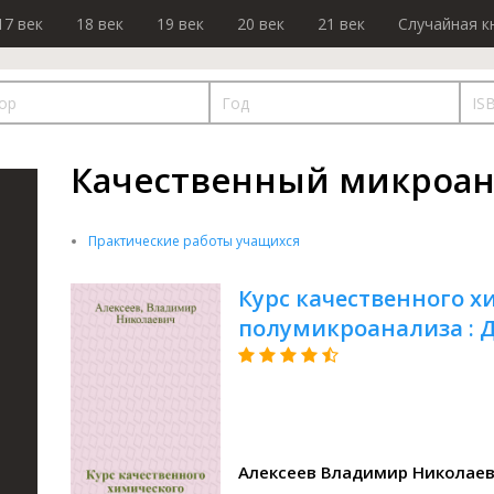
17 век
18 век
19 век
20 век
21 век
Случайная к
Качественный микроан
Практические работы учащихся
Курс качественного х
полумикроанализа : Д
Алексеев Владимир Николае