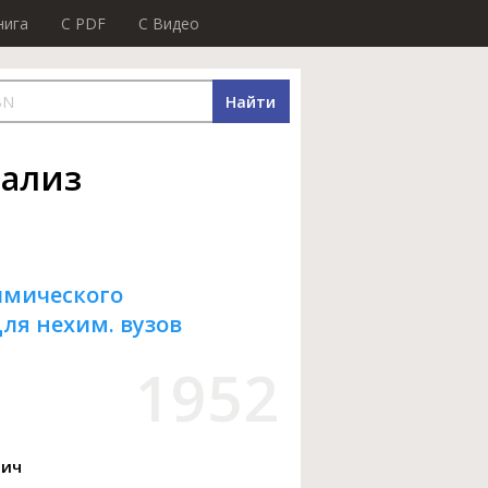
нига
C PDF
C Видео
Найти
ализ
имического
ля нехим. вузов
1952
вич