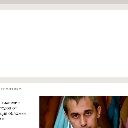
атематике
устранение
ледов от
ация обложки
к и