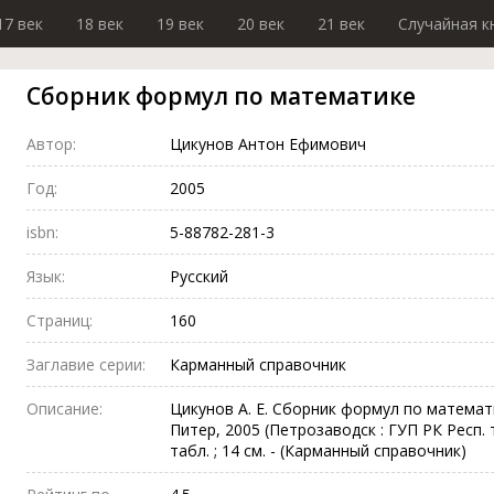
17 век
18 век
19 век
20 век
21 век
Случайная к
Сборник формул по математике
Автор:
Цикунов Антон Ефимович
Год:
2005
isbn:
5-88782-281-3
Язык:
Русский
Страниц:
160
Заглавие серии:
Карманный справочник
Описание:
Цикунов А. Е. Сборник формул по математике 
Питер, 2005 (Петрозаводск : ГУП РК Респ. тип
табл. ; 14 см. - (Карманный справочник)