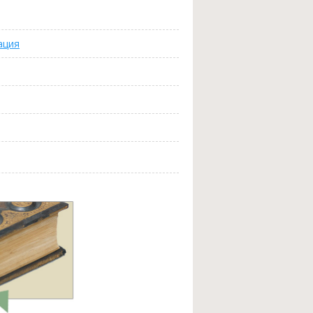
ация
и