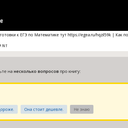
товки к ЕГЭ по Математике тут https://egea.ru/hqzil59k | Как 
Э N1
тьте на
несколько вопросов
про книгу:
дороже.
Она стоит дешевле.
Не знаю