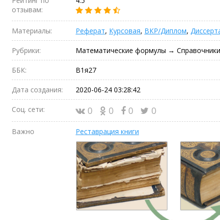
Рейтинг по
4.5
отзывам:
Материалы:
Реферат
,
Курсовая
,
ВКР/Диплом
,
Диссерт
Рубрики:
Математические формулы → Справочник
ББК:
В1я27
Дата создания:
2020-06-24 03:28:42
Соц. сети:
0
0
0
0
Важно
Реставрация книги