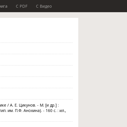
нига
C PDF
C Видео
/ А. Е. Цикунов. - М. [и др.] :
. им. П.Ф. Анохина). - 160 с. : ил.,