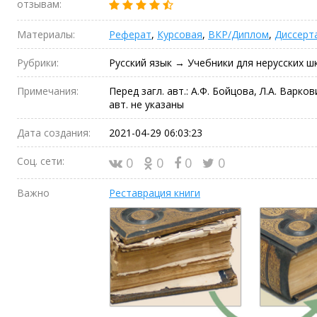
отзывам:
Материалы:
Реферат
,
Курсовая
,
ВКР/Диплом
,
Диссерт
Рубрики:
Русский язык → Учебники для нерусских ш
Примечания:
Перед загл. авт.: А.Ф. Бойцова, Л.А. Варко
авт. не указаны
Дата создания:
2021-04-29 06:03:23
Соц. сети:
0
0
0
0
Важно
Реставрация книги