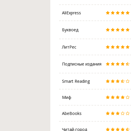
AliExpress
Буквоед
ЛитРес
Подписные издания
Smart Reading
Миф
AbeBooks
Читай-город