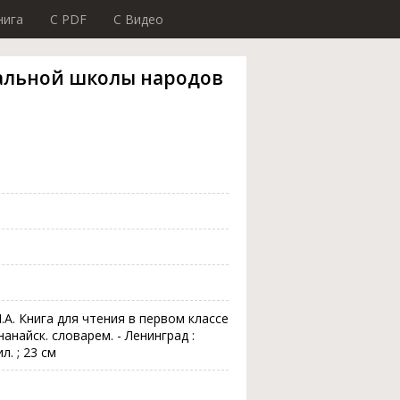
нига
C PDF
C Видео
чальной школы народов
.А. Книга для чтения в первом классе
анайск. словарем. - Ленинград :
л. ; 23 см