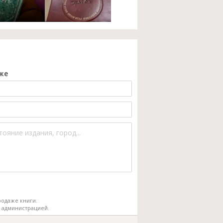
же
одаже книги.
 администрацией.