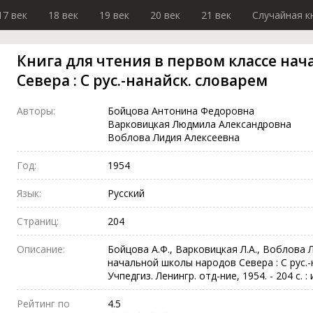
17 век
18 век
19 век
20 век
21 век
Случайная к
Книга для чтения в первом классе на
Севера : С рус.-нанайск. словарем
Авторы:
Бойцова Антонина Федоровна
Варковицкая Людмила Александровна
Воблова Лидия Алексеевна
Год:
1954
Язык:
Русский
Страниц:
204
Описание:
Бойцова А.Ф., Варковицкая Л.А., Воблова Л
начальной школы народов Севера : С рус.-н
Учпедгиз. Ленингр. отд-ние, 1954. - 204 с. : и
Рейтинг по
4.5