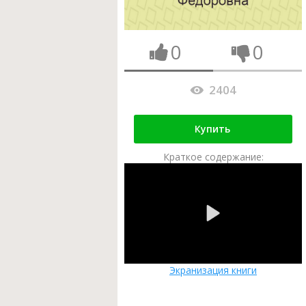
0
0
2404
Купить
Краткое содержание:
Экранизация книги