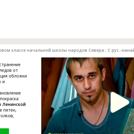
рвом классе начальной школы народов Севера : С рус.-нана
устранение
ледов от
ация обложки
к и
тановление
 покраска
в Ленинской
е пятен,
голков,