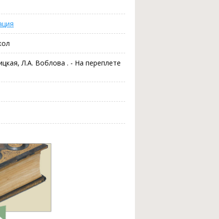
ация
кол
вицкая, Л.А. Воблова . - На переплете