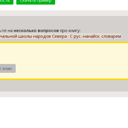
мость
Скачать пример
тьте на
несколько вопросов
про книгу:
ачальной школы народов Севера : С рус.-нанайск. словарем
е знаю