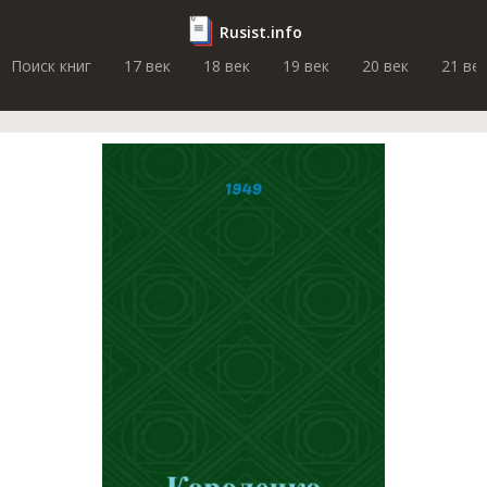
Rusist.info
Поиск книг
17 век
18 век
19 век
20 век
21 ве