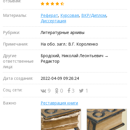
отзывам:
Материалы:
Реферат
,
Курсовая
,
ВКР/Диплом
,
Диссертация
Рубрики:
Литературные архивы
Примечания:
На обо. загл.: В.Г. Короленко
Другие
Бродский, Николай Леонтьевич →
ответственные
Редактор
лица:
Дата создания:
2022-04-09 09:26:24
Соц. сети:
9
0
3
1
Важно
Реставрация книги