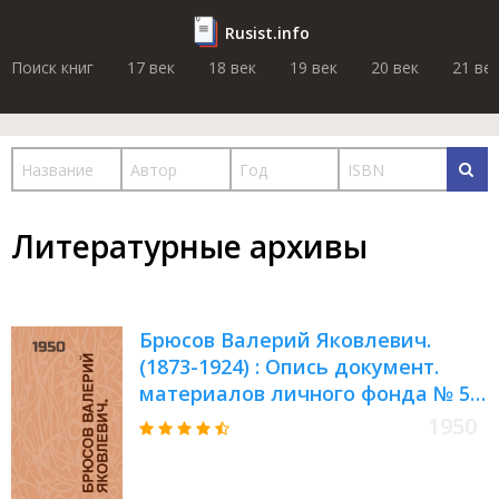
Rusist.info
Поиск книг
17 век
18 век
19 век
20 век
21 ве
Литературные архивы
Брюсов Валерий Яковлевич.
(1873-1924) : Опись документ.
материалов личного фонда № 56
: Крайние даты документ.
1950
материалов: 1893-1938 гг