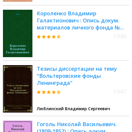
Короленко Владимир
Галактионович : Опись докум.
материалов личного фонда №
234 : Крайние даты докум.
1949
материалов: 1880-1930 гг
Тезисы диссертации на тему
"Вольтеровские фонды
Ленинграда"
1947
Люблинский Владимир Сергеевич
Гоголь Николай Васильевич.
(1809-1852) : Опись докум.