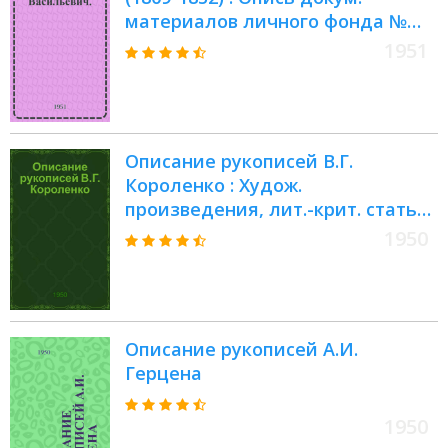
материалов личного фонда №
139 : Крайние даты докум.
1951
материалов 1773-1931 гг
Описание рукописей В.Г.
Короленко : Худож.
произведения, лит.-крит. статьи,
ист. и этногр. работы, записные
1950
книжки, материалы к
произведениям
Описание рукописей А.И.
Герцена
1950