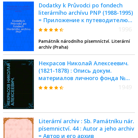
Dodatky k Průvodci po fondech
literárního archívu PNP (1988-1995)
= Приложение к путеводителю
по фондам литературного
1996
архива ПНП (1988-1995).
Památník národního písemníctví. Literární
archív (Praha)
Некрасов Николай Алексеевич.
(1821-1878) : Опись докум.
материалов личного фонда №
338 : Крайние даты докум.
1949
материалов: 1715-1939 гг
Literární archiv : Sb. Památníku nár.
písemnictví. 44 : Autor a jeho archiv
= Автор и его архив