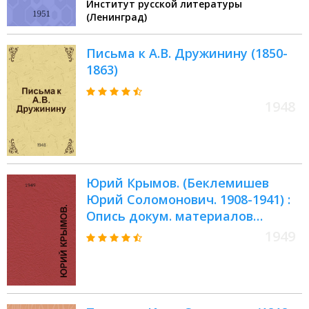
Институт русской литературы
(Ленинград)
Письма к А.В. Дружинину (1850-
1863)
1948
Юрий Крымов. (Беклемишев
Юрий Соломонович. 1908-1941) :
Опись докум. материалов
личного фонда № 593. Крайние
1949
даты докум. материалов: 1899-
1945 г