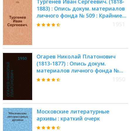
Тургенев Иван Сергеевич. (1818-
1883) : Опись докум. материалов
личного фонда № 509 : Крайние
даты докум. материалов : 1809-
1951
1939 гг
Огарев Николай Платонович
(1813-1877) : Опись докум.
материалов личного фонда №
359 : Крайние даты докум.
1950
материалов: 1685-1937 гг
Московские литературные
архивы : краткий очерк