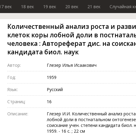
17 век
18 век
19 век
20 век
21 век
Случайная к
Количественный анализ роста и раз
клеток коры лобной доли в постнатал
человека : Автореферат дис. на соиска
кандидата биол. наук
Автор:
Глезер Илья Исаакович
Год:
1959
Язык:
Русский
Страниц:
16
Описание:
Глезер И.И. Количественный анализ роста
лобной доли в постнатальном онтогенезе 
соискание учен. степени кандидата биол. на
1959. - 16 с. ; 22 см