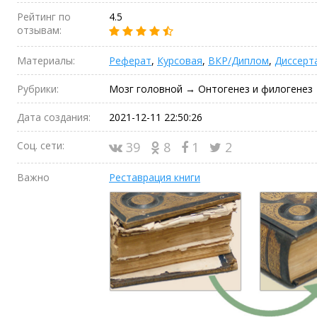
Рейтинг по
4.5
отзывам:
Материалы:
Реферат
,
Курсовая
,
ВКР/Диплом
,
Диссерт
Рубрики:
Мозг головной → Онтогенез и филогенез
Дата создания:
2021-12-11 22:50:26
Соц. сети:
39
8
1
2
Важно
Реставрация книги