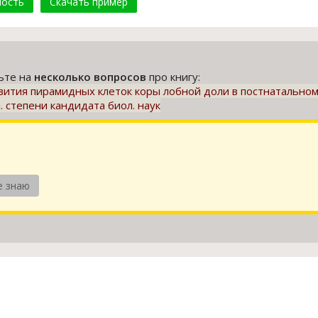
мость
Скачать пример
тьте на
несколько вопросов
про книгу:
вития пирамидных клеток коры лобной доли в постнатальном 
. степени кандидата биол. наук
е знаю