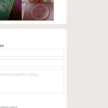
же
одаже книги.