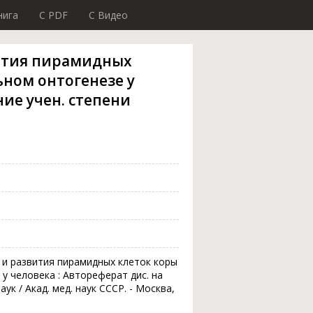
нига
C PDF
C Видео
вития пирамидных
ьном онтогенезе у
ние учен. степени
 и развития пирамидных клеток коры
у человека : Автореферат дис. на
ук / Акад. мед. наук СССР. - Москва,