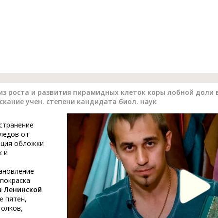
з роста и развития пирамидных клеток коры лобной доли 
искание учен. степени кандидата биол. наук
устранение
ледов от
ация обложки
к и
тановление
 покраска
в Ленинской
е пятен,
голков,