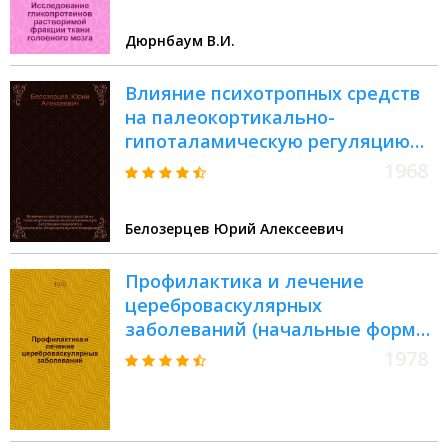
канд. биол. наук : (093)
Дюрнбаум В.И.
Влияние психотропных средств
на палеокортикально-
гипоталамическую регуляцию
пищевого и агрессивно-
1968
оборонительного поведения :
Автореферат дис. на соискание
Белозерцев Юрий Алексеевич
учен. степени канд. мед. наук :
(775)
Профилактика и лечение
цереброваскулярных
заболеваний (начальные формы)
: Сб. науч. тр
1978