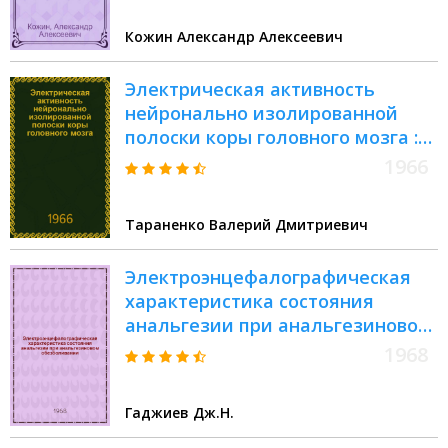
Кожин Александр Алексеевич
Электрическая активность
нейронально изолированной
полоски коры головного мозга :
Автореф. дис. на соиск. учен.
1966
степени канд. биол. наук
Тараненко Валерий Дмитриевич
Электроэнцефалографическая
характеристика состояния
анальгезии при анальгезиновом
обезболивании : Автореферат
1968
дис. на соискание учен. степени
канд. биол. наук
Гаджиев Дж.Н.