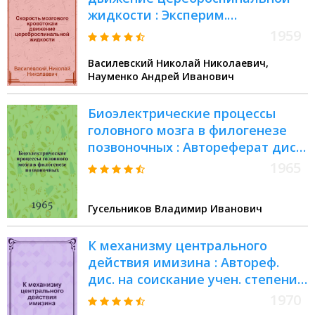
жидкости : Эксперим.
исследование методом меченых
1959
атомов
Василевский Николай Николаевич,
Науменко Андрей Иванович
Биоэлектрические процессы
головного мозга в филогенезе
позвоночных : Автореферат дис.
на соискание учен. степени
1965
доктора биол. наук
Гусельников Владимир Иванович
К механизму центрального
действия имизина : Автореф.
дис. на соискание учен. степени
канд. мед. наук : (14.775)
1970