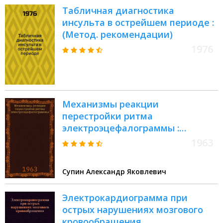
Табличная диагностика
инсульта в острейшем периоде :
(Метод. рекомендации)
1976
Механизмы реакции
перестройки ритма
электроэцефалограммы :
Автореферат дис. на соискание
1963
учен. степени кандидата биол.
наук
Супин Александр Яковлевич
Электрокардиограмма при
острых нарушениях мозгового
кровообращения