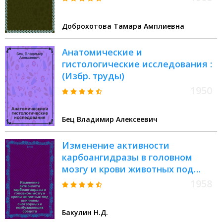
Автореферат дис. на соискание
ученой степени доктора
Доброхотова Тамара Амплиевна
медицинских наук
Анатомические и
гистологические исследования :
(Избр. труды)
1950
Бец Владимир Алексеевич
Изменение активности
карбоангидразы в головном
мозгу и крови животных под
влиянием снотворных и
1958
возбуждающих средств :
Автореферат дис. на соискание
Бакулин Н.Д.
учен. степени кандидата мед.