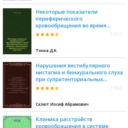
Некоторые показатели
периферического
кровообращения во время
операции под наркозом у
1972
больных с заболеваниями
спинного мозга и его корешков :
Тонха Д.К.
Автореф. дис. на соиск. учен.
степени канд. мед. наук : (777)
Нарушения вестибулярного
нистагма и бинаурального слуха
при супратенториальных
поражениях головного мозга :
1962
Автореферат дис. на соискание
учен. степени кандидата мед.
Склют Иосиф Абрамович
наук
Клиника расстройств
кровообращения в системе