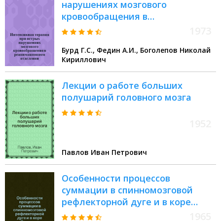
нарушениях мозгового
кровообращения в
реанимационном отделении :
1973
Метод. рекомендации
Бурд Г.С., Федин А.И., Боголепов Николай
Кириллович
Лекции о работе больших
полушарий головного мозга
1952
Павлов Иван Петрович
Особенности процессов
суммации в спинномозговой
рефлекторной дуге и в коре
больших полушарий :
1965