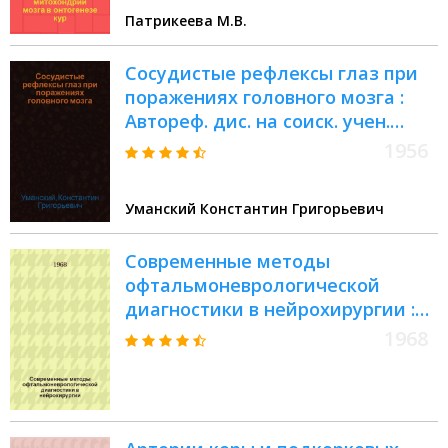
Патрикеева М.В.
Сосудистые рефлексы глаз при
поражениях головного мозга :
Автореф. дис. на соиск. учен.
степени канд. мед. наук
1956
Уманский Константин Григорьевич
Современные методы
офтальмоневрологической
диагностики в нейрохирургии :
Метод. письмо
1968