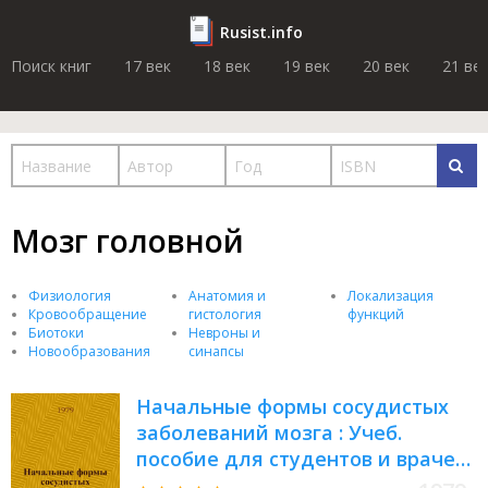
Rusist.info
Поиск книг
17 век
18 век
19 век
20 век
21 ве
Мозг головной
Физиология
Анатомия и
Локализация
Кровообращение
гистология
функций
Биотоки
Невроны и
Новообразования
синапсы
Начальные формы сосудистых
заболеваний мозга : Учеб.
пособие для студентов и врачей-
интернов