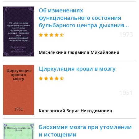
наук
Об изменениях
функционального состояния
бульбарного центра дыхания
при дизентерийной
1973
интоксикации : (Эксперим.
исследование) : Автореф. дис. на
Мяснянкина Людмила Михайловна
соиск. учен. степени канд. мед.
наук : (14.00.16)
Циркуляция крови в мозгу
1951
Клосовский Борис Никодимович
Биохимия мозга при утомлении
и истощении