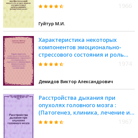
остром периоде внутримозговых
1966
кровоизлияний и размягчений
мозга : Автореферат дис. на
Гуйтур М.И.
соискание учен. степени канд.
мед. наук
Характеристика некоторых
компонентов эмоционально-
стрессового состояния и роль
дорсального гиппокампа и
1974
миндалевидного комплекса в их
организации : (Эксперим.
Демидов Виктор Александрович
исследование) : Автореф. дис. на
соиск. учен. степени канд. мед.
Расстройства дыхания при
наук : (14.00.17)
опухолях головного мозга :
(Патогенез, клиника, лечение и
профилактика) : Автореферат
1967
дис. на соискание учен. степени
д-ра мед. наук