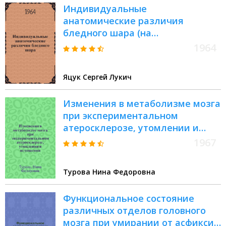
Индивидуальные
анатомические различия
бледного шара (на
горизонтальном срезе)
1964
применительно к
паллидэктомии : Автореферат
Яцук Сергей Лукич
дис. на соискание учен. степени
кандидата мед. наук
Изменения в метаболизме мозга
при экспериментальном
атеросклерозе, утомлении и
истощении : Автореферат дис. на
1967
соискание учен. степени д-ра
биол. наук
Турова Нина Федоровна
Функциональное состояние
различных отделов головного
мозга при умирании от асфиксии