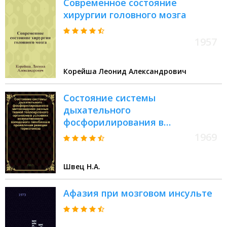
Современное состояние
хирургии головного мозга
1957
Корейша Леонид Александрович
Состояние системы
дыхательного
фосфорилирования в
митохондриях разных тканей
1969
теплокровного организма в
условиях искусственного
Швец Н.А.
холодового гипобиоза и
проявления реакции
Афазия при мозговом инсульте
термогенеза : Автореф. дис. на
соискание учен. степени канд.
биол. наук : (093)