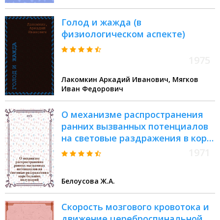
степени канд. биол. наук : (099)
Голод и жажда (в
физиологическом аспекте)
1975
Лакомкин Аркадий Иванович, Мягков
Иван Федорович
О механизме распространения
ранних вызванных потенциалов
на световые раздражения в коре
больших полушарий : Автореф.
1971
дис. на соискание учен. степени
канд. мед. наук : (766)
Белоусова Ж.А.
Скорость мозгового кровотока и
движение цереброспинальной