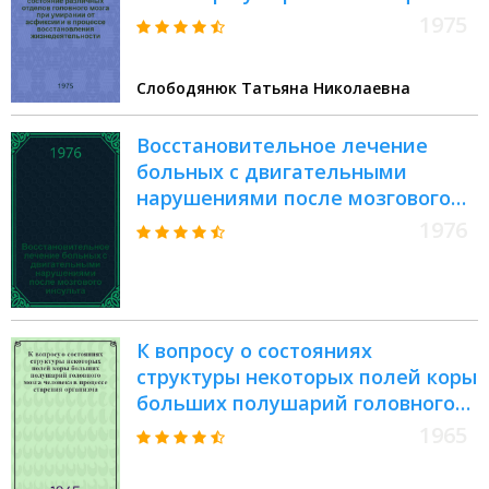
и в процессе восстановления
1975
жизнедеятельности : Автореф.
дис. на соиск. учен. степени канд.
Слободянюк Татьяна Николаевна
мед. наук : (14.00.16)
Восстановительное лечение
больных с двигательными
нарушениями после мозгового
инсульта : Метод. рекомендации
1976
К вопросу о состояниях
структуры некоторых полей коры
больших полушарий головного
мозга человека в процессе
1965
старения организма :
Автореферат дис. на соискание