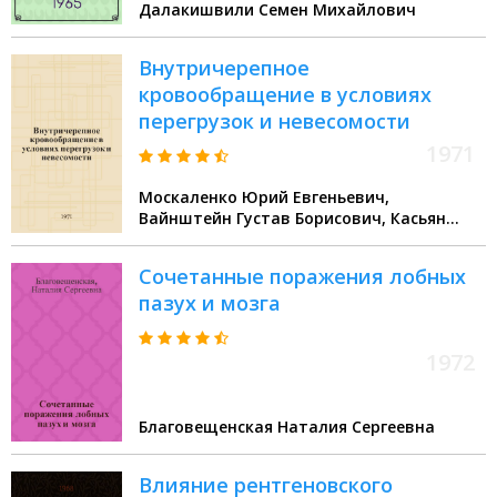
Далакишвили Семен Михайлович
учен. степени кандидата мед.
наук
Внутричерепное
кровообращение в условиях
перегрузок и невесомости
1971
Москаленко Юрий Евгеньевич,
Вайнштейн Густав Борисович, Касьян
Иван Иванович
Сочетанные поражения лобных
пазух и мозга
1972
Благовещенская Наталия Сергеевна
Влияние рентгеновского