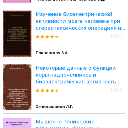
Изучение биоэлектрической
активности мозга человека при
стереотаксических операциях на
базальных ганглиях : Автореф.
1970
дис. на соискание учен. степени
канд. мед. наук : (14.762)
Покровская З.А.
Некоторые данные о функции
коры надпочечников и
биоэлектрическая активность
головного мозга больных
1966
аденомой предстательной
железы до и после оперативного
Хечинашвили Л.Г.
лечения : Автореферат дис. на
соискание учен. степени канд.
Мышечно-тонические
мед. наук