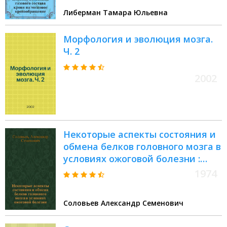
Либерман Тамара Юльевна
Морфология и эволюция мозга.
Ч. 2
2002
Некоторые аспекты состояния и
обмена белков головного мозга в
условиях ожоговой болезни :
Автореф. дис. на соиск. учен.
1974
степени канд. мед. наук :
(03.00.04)
Соловьев Александр Семенович