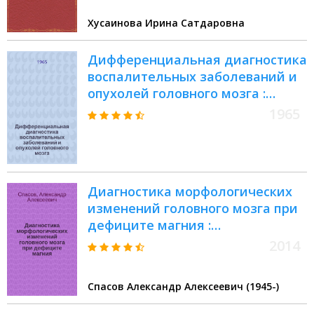
биол. наук : (102)
Хусаинова Ирина Сатдаровна
Дифференциальная диагностика
воспалительных заболеваний и
опухолей головного мозга :
Метод. письмо
1965
Диагностика морфологических
изменений головного мозга при
дефиците магния :
методические рекомендации =
2014
Diagnosis of morphological
alterations of the brain in
Спасов Александр Алексеевич (1945-)
magnesium deficiency