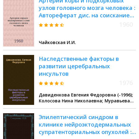
Артерии коры и подкорковых
узлов головного мозга человека :
Автореферат дис. на соискание
учен. степени доктора мед. наук
1960
Чайковская И.И.
Наследственные факторы в
развитии церебральных
инсультов
1976
Давиденкова Евгения Федоровна (-1996);
Колосова Нина Николаевна; Муравьева
Зинаида Михайловна
Эпилептический синдром в
клинике нейроэктодермальных
супратенториальных опухолей :