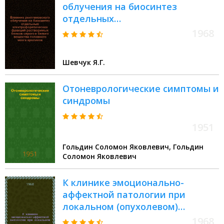
облучения на биосинтез
отдельных
электрофоретических фракций
1968
растворимых белков серого и
белого вещества головного
Шевчук Я.Г.
мозга кроликов : Автореф. дис. на
соиск. учен. степени канд. биол.
Отоневрологические симптомы и
наук : (093)
синдромы
1951
Гольдин Соломон Яковлевич, Гольдин
Соломон Яковлевич
К клинике эмоционально-
аффектной патологии при
локальном (опухолевом)
поражении головного мозга :
1968