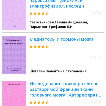
пароксизмы : (Биохим. и
электрофизиол. исслед.)
1978
Севостьянова Галина Андреевна,
Парменов-Трифилов Б.И.
Медиаторы и гормоны мозга
1972
Шугалей Валентина Степановна
Исследование гликопротеинов
растворимой фракции ткани
головного мозга : Автореферат
дис. на соискание учен. степени
1968