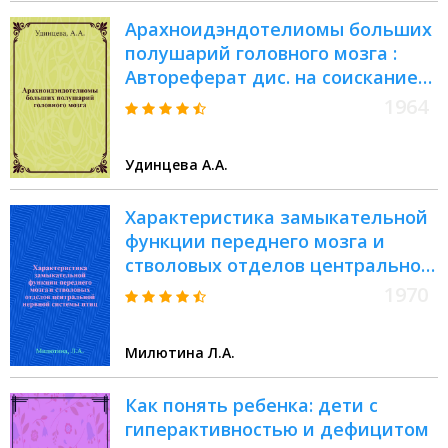
Арахноидэндотелиомы больших
полушарий головного мозга :
Автореферат дис. на соискание
ученой степени кандидата
1964
медицинских наук
Удинцева А.А.
Характеристика замыкательной
функции переднего мозга и
стволовых отделов центральной
нервной системы птиц : Автореф.
1970
дис. на соискание учен. степени
д-ра мед. наук : (766)
Милютина Л.А.
Как понять ребенка: дети с
гиперактивностью и дефицитом