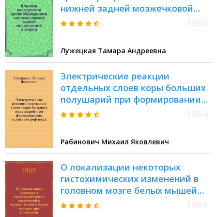
нижней задней мозжечковой
артерии : Автореферат дис. на
1956
соискание учен. степени
кандидата мед. наук
Лужецкая Тамара Андреевна
Электрические реакции
отдельных слоев коры больших
полушарий при формировании
условного рефлекса :
1964
Автореферат дис. на соискание
учен. степени доктора мед. наук
Рабинович Михаил Яковлевич
О локализации некоторых
гистохимических изменений в
головном мозге белых мышей
при голодании : Автореф. дис. на
1969
соискание учен. степени канд.