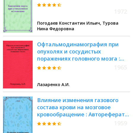
1972
Погодаев Константин Ильич, Турова
Нина Федоровна
Офтальмодинамография при
опухолях и сосудистых
поражениях головного мозга :
Автореферат дис. на соискание
1965
учен. степени кандидата мед.
наук
Лазаренко А.И.
Влияние изменения газового
состава крови на мозговое
кровообращение : Автореферат
дис. на соискание учен. степени
1959
кандидата мед. наук