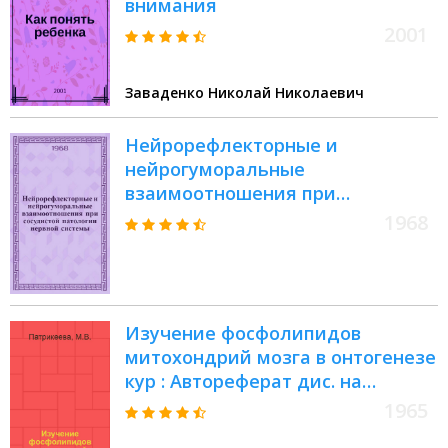
внимания
2001
Заваденко Николай Николаевич
Нейрорефлекторные и
нейрогуморальные
взаимоотношения при
сосудистой патологии нервной
1968
системы : Сборник статей
Изучение фосфолипидов
митохондрий мозга в онтогенезе
кур : Автореферат дис. на
соискание ученой степени
1965
кандидата биологических наук