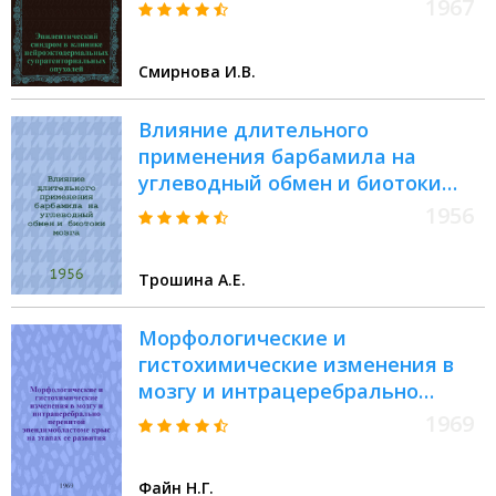
Автореферат дис. на соискание
1967
учен. степени канд. мед. наук
Смирнова И.В.
Влияние длительного
применения барбамила на
углеводный обмен и биотоки
мозга : Автореферат дис. на
1956
соискание учен. степени
кандидата мед. наук
Трошина А.Е.
Морфологические и
гистохимические изменения в
мозгу и интрацеребрально
перевитой эпендимобластоме
1969
крыс на этапах ее развития :
Автореф. дис. на соискание учен.
Файн Н.Г.