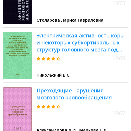
1973
Столярова Лариса Гавриловна
Электрическая активность коры
и некоторых субкортикальных
структур головного мозга под
влиянием гетерогенного белка
1969
при различном функциональном
состоянии центральной нервной
Никольский В.С.
системы : Автореф. дис. на
соискание учен. степени канд.
Преходящие нарушения
мед. наук : (766)
мозгового кровообращения
1967
Александрова Л.И., Маркова Е.Д.