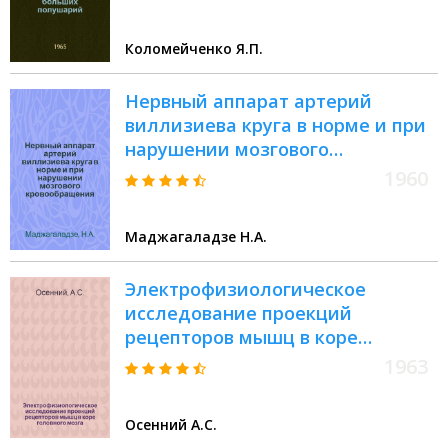
Автореферат дис. на соискание
учен. степени кандидата биол.
Коломейченко Я.П.
наук
Нервный аппарат артерий
виллизиева круга в норме и при
нарушении мозгового
кровообращения : Автореферат
1960
дис. на соискание учен. степени
кандидата мед. наук
Маджагаладзе Н.А.
Электрофизиологическое
исследование проекций
рецепторов мышц в коре
головного мозга : Автореферат
1963
дис. на соискание учен. степени
кандидата биол. наук
Осенний А.С.