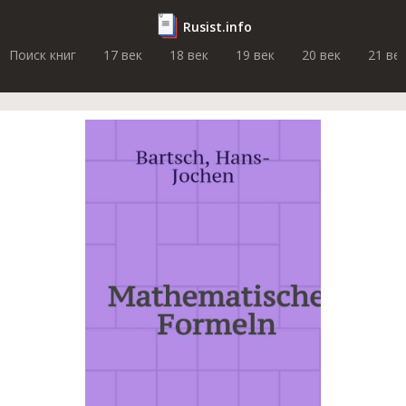
Rusist.info
Поиск книг
17 век
18 век
19 век
20 век
21 ве