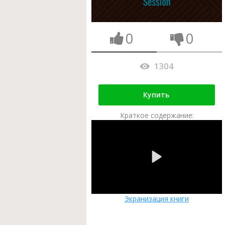
0
0
1304
Купить
Краткое содержание:
Экранизация книги