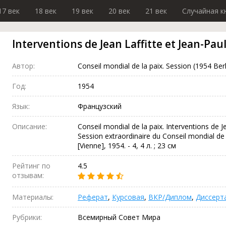
17 век
18 век
19 век
20 век
21 век
Случайная к
Interventions de Jean Laffitte et Jean-Paul
Автор:
Conseil mondial de la paix. Session (1954 Berl
Год:
1954
Язык:
Французский
Описание:
Conseil mondial de la paix. Interventions de Je
Session extraordinaire du Conseil mondial de l
[Vienne], 1954. - 4, 4 л. ; 23 см
Рейтинг по
4.5
отзывам:
Материалы:
Реферат
,
Курсовая
,
ВКР/Диплом
,
Диссерт
Рубрики:
Всемирный Совет Мира