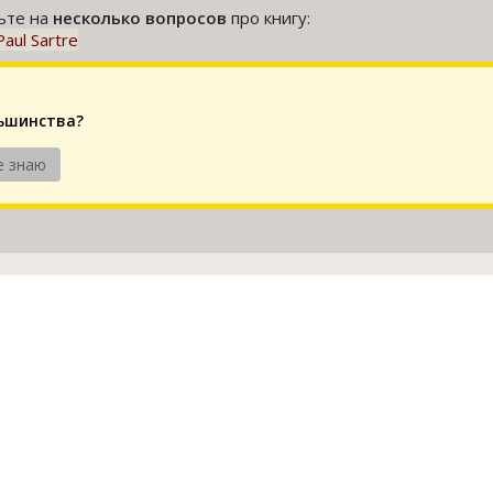
тьте на
несколько вопросов
про книгу:
Paul Sartre
льшинства?
е знаю