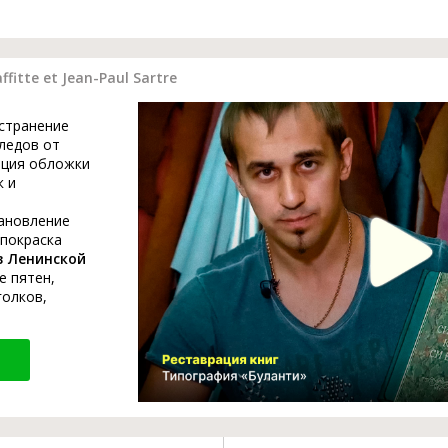
fitte et Jean-Paul Sartre
устранение
ледов от
ация обложки
к и
тановление
 покраска
в Ленинской
е пятен,
голков,