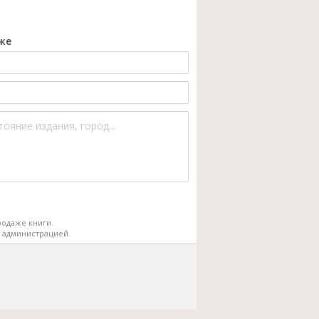
же
одаже книги.
 администрацией.