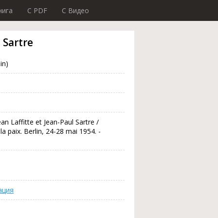
нига
C PDF
C Видео
 Sartre
in)
an Laffitte et Jean-Paul Sartre /
a paix. Berlin, 24-28 mai 1954. -
ация