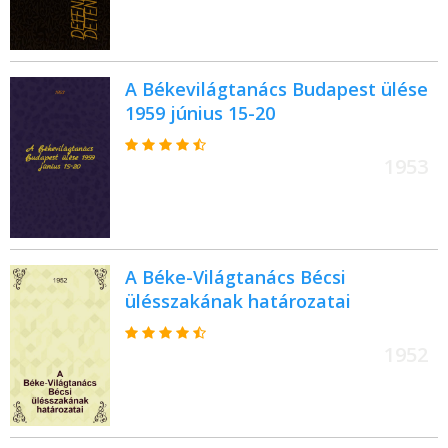
A Békevilágtanács Budapest ülése
1959 június 15-20
1953
A Béke-Világtanács Bécsi
ülésszakának határozatai
1952