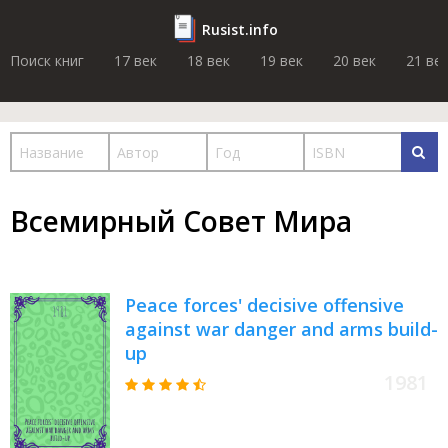
Rusist.info
Поиск книг
17 век
18 век
19 век
20 век
21 ве
Всемирный Совет Мира
Peace forces' decisive offensive
against war danger and arms build-
up
1981