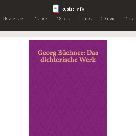
Rusist.info
Поиск книг
17 век
18 век
19 век
20 век
21 ве