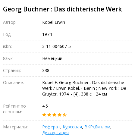
Georg Büchner : Das dichterische Werk
Автор:
Kobel Erwin
Год:
1974
isbn:
3-11-004607-5
Язык:
Немецкий
Страниц:
338
Описание:
Kobel E. Georg Büchner : Das dichterische
Werk / Erwin Kobel. - Berlin ; New York : De
Gruyter, 1974. - [4], 338 с. ; 24 см
Рейтинг по
4.5
отзывам:
Материалы:
Реферат
,
Курсовая
,
ВКР/Диплом
,
Диссертация