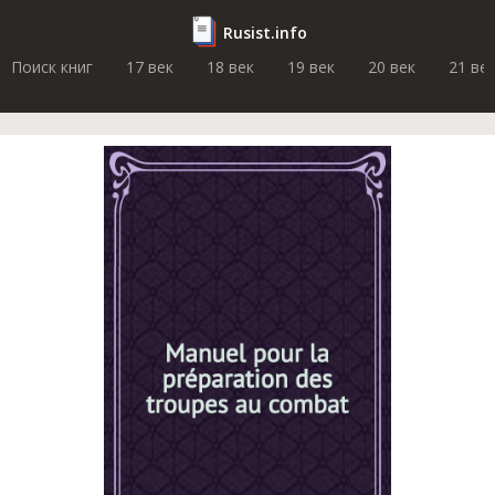
Rusist.info
Поиск книг
17 век
18 век
19 век
20 век
21 ве