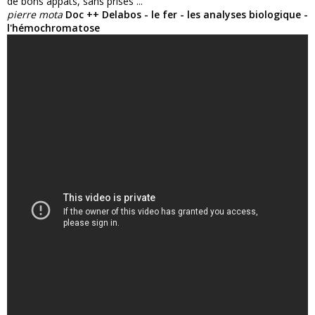
de bons appâts, sans prises ...
pierre mota
Doc ++ Delabos - le fer - les analyses biologique -
l'hémochromatose