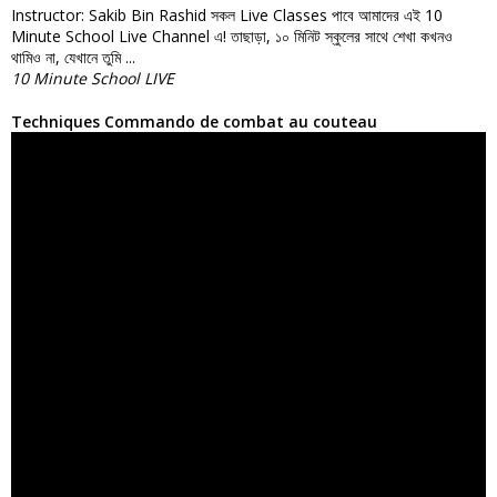
Instructor: Sakib Bin Rashid সকল Live Classes পাবে আমাদের এই 10
Minute School Live Channel এ! তাছাড়া, ১০ মিনিট স্কুলের সাথে শেখা কখনও
থামিও না, যেখানে তুমি ...
10 Minute School LIVE
Techniques Commando de combat au couteau