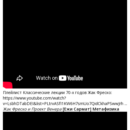
Плейлист Классические лекции 70-х годов Жак Фреско:
https://www.youtube.com/watch?
v=LsbhDTabDEI&list=PLtrvASfI1KW6H7smUo7QidCkhaPSwwJrh ...
Жак Фреско и Проект Венера
[Ежи Сармат] Метафизика