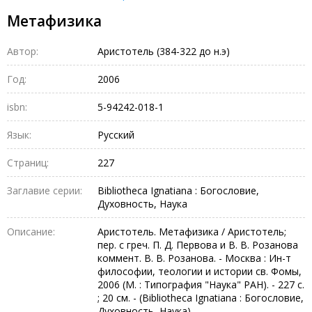
Метафизика
Автор:
Аристотель (384-322 до н.э)
Год:
2006
isbn:
5-94242-018-1
Язык:
Русский
Страниц:
227
Заглавие серии:
Bibliotheca Ignatiana : Богословие,
Духовность, Наука
Описание:
Аристотель. Метафизика / Аристотель;
пер. с греч. П. Д. Первова и В. В. Розанова
коммент. В. В. Розанова. - Москва : Ин-т
философии, теологии и истории св. Фомы,
2006 (М. : Типография "Наука" РАН). - 227 с.
; 20 см. - (Bibliotheca Ignatiana : Богословие,
Духовность, Наука)