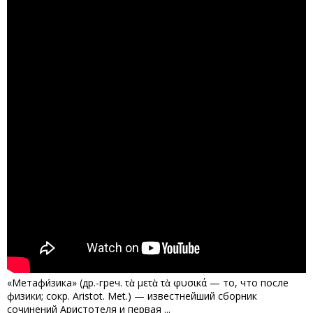
«Метафи́зика» (др.-греч. τὰ μετὰ τὰ φυσικά — то, что после
физики; сокр. Aristot. Met.) — известнейший сборник
сочинений Аристотеля и первая ...