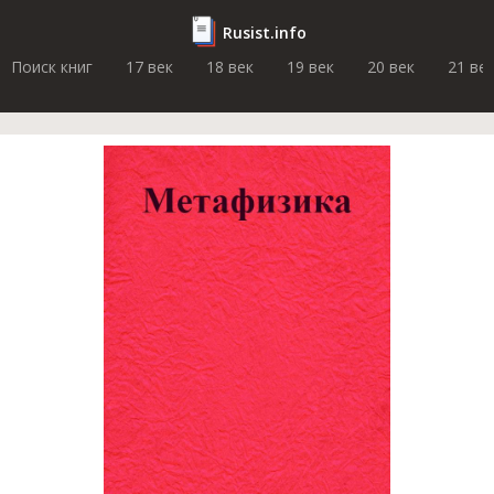
Rusist.info
Поиск книг
17 век
18 век
19 век
20 век
21 ве