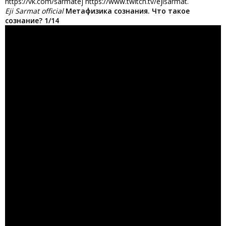
https://vk.com/sarmatej https://www.twitch.tv/ejisarmat.
Eji Sarmat official
Метафизика сознания. Что такое
сознание? 1/14