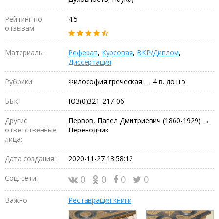
Рейтинг по
4.5
отзывам:
Материалы:
Реферат
,
Курсовая
,
ВКР/Диплом
,
Диссертация
Рубрики:
Философия греческая → 4 в. до н.э.
ББК:
Ю3(0)321-217-06
Другие
Первов, Павел Дмитриевич (1860-1929) →
ответственные
Переводчик
лица:
Дата создания:
2020-11-27 13:58:12
Соц. сети:
0
0
0
0
Важно
Реставрация книги