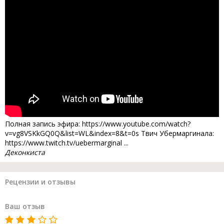
Полная запись эфира: https://www.youtube.com/watch?
v=vg8VSKkGQ0Q&list=WL&index=8&t=0s Твич Убермаргинала:
https://www.twitch.tv/uebermarginal ...
Деконкиста
Рецензии и отзывы
Ваш отзыв