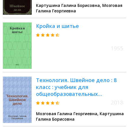
Картушина Галина Борисовна, Мозговая
Галина Георгиевна
Кройка и шитье
1955
Технология. Швейное дело : 8
класс : учебник для
общеобразовательных
организаций, реализующих
2018
адаптированные основные
Мозговая Галина Георгиевна, Картушина
общеобразовательные
Галина Борисовна
программы