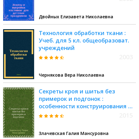
Двойных Елизавета Николаевна
Технология обработки ткани :
Учеб. для 5 кл. общеобразоват.
учреждений
2003
Чернякова Вера Николаевна
Секреты кроя и шитья без
примерок и подгонок :
особенности конструирования и
моделирования плечевых
2015
изделий на любую фигуру :
генетика индивидуального кроя
Злачевская Галия Мансуровна