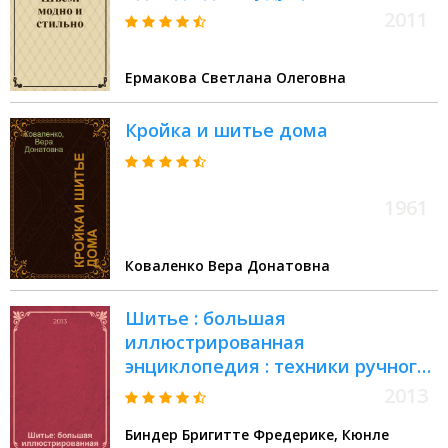
костюмы, пальто, блузки, топы,
2011
юбки, брюки и другое
Ермакова Светлана Олеговна
Кройка и шитье дома
1961
Коваленко Вера Донатовна
Шитье : большая
иллюстрированная
энциклопедия : техники ручного
и машинного шитья,
2013
проектирование и раскрой
Биндер Бригитте Фредерике, Кюнле
одежды, декоративная отделка