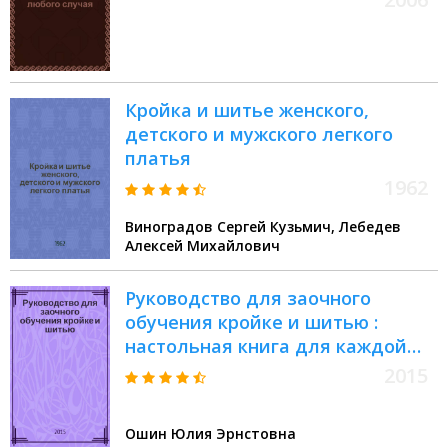
Кройка и шитье женского,
детского и мужского легкого
платья
1962
Виноградов Сергей Кузьмич, Лебедев
Алексей Михайлович
Руководство для заочного
обучения кройке и шитью :
настольная книга для каждой
семьи : классические
2015
технологии, актуальные в XXI
веке: совершенные лекала,
Ошин Юлия Эрнстовна
изящные линии, точные