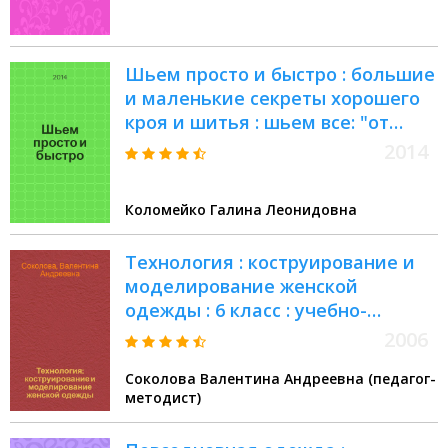
Шьем просто и быстро : большие
и маленькие секреты хорошего
кроя и шитья : шьем все: "от
юбки до шубки", решаем
2014
проблемы нестандартной
фигуры, строим идеальную
Коломейко Галина Леонидовна
выкройку, учимся моделировать
Технология : коструирование и
моделирование женской
одежды : 6 класс : учебно-
методическое пособие
2006
Соколова Валентина Андреевна (педагог-
методист)