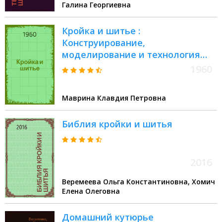
Галина Георгиевна
программы : 6 класс
Кройка и шитье :
Конструирование,
моделирование и технология
пошива одежды
1960
Маврина Клавдия Петровна
Библия кройки и шитья
2016
Веремеева Ольга Константиновна, Хомич
Елена Олеговна
Домашний кутюрье