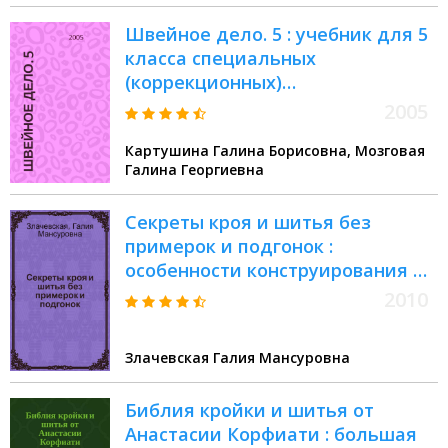
Швейное дело. 5 : учебник для 5
класса специальных
(коррекционных)
образовательных учреждений
2005
VIII вида
Картушина Галина Борисовна, Мозговая
Галина Георгиевна
Секреты кроя и шитья без
примерок и подгонок :
особенности конструирования и
моделирования плечевых
2010
изделий на любую фигуру :
генетика индивидуального кроя
Злачевская Галия Мансуровна
Библия кройки и шитья от
Анастасии Корфиати : большая