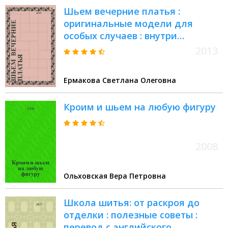
Шьем вечерние платья :
оригинальные модели для
особых случаев : внутри
выкройки 44-52 с лекалами в
2013
натуральную величину
Ермакова Светлана Олеговна
Кроим и шьем на любую фигуру
2008
Ольховская Вера Петровна
Школа шитья: от раскроя до
отделки : полезные советы :
перевод с английского