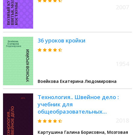
2007
36 уроков кройки
1954
Воейкова Екатерина Людомировна
Технология.. Швейное дело :
учебник для
общеобразовательных
организаций, реализующих
2018
адаптированные основные
Картушина Галина Борисовна, Мозговая
общеобразовательные