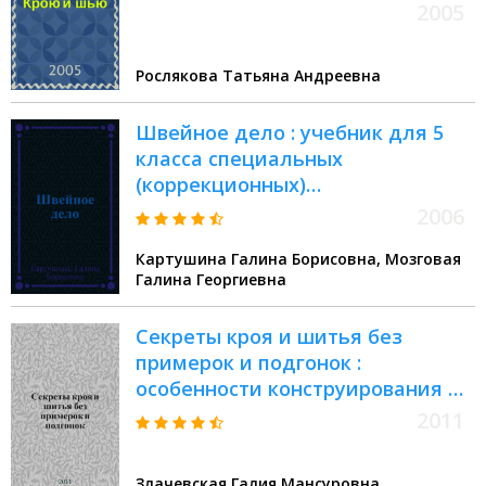
2005
Рослякова Татьяна Андреевна
Швейное дело : учебник для 5
класса специальных
(коррекционных)
образовательных учреждений
2006
VIII вида
Картушина Галина Борисовна, Мозговая
Галина Георгиевна
Секреты кроя и шитья без
примерок и подгонок :
особенности конструирования и
моделирования плечевых
2011
изделий на любую фигуру
Злачевская Галия Мансуровна