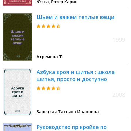
Ютта, Розер Карин
текстильных изделий : 2000
поясняющих иллюстраций
Шьем и вяжем теплые вещи
1999
Атремова Т.
Азбука кроя и шитья : школа
шитья, просто и доступно
2008
Зарецкая Татьяна Ивановна
Руководство пр кройке по