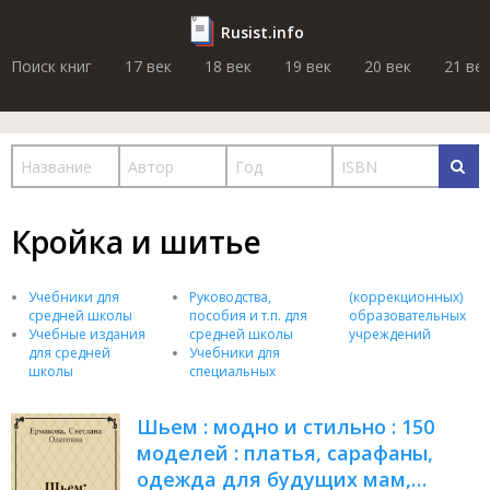
Rusist.info
Поиск книг
17 век
18 век
19 век
20 век
21 ве
Кройка и шитье
Учебники для
Руководства,
(коррекционных)
средней школы
пособия и т.п. для
образовательных
Учебные издания
средней школы
учреждений
для средней
Учебники для
школы
специальных
Шьем : модно и стильно : 150
моделей : платья, сарафаны,
одежда для будущих мам,