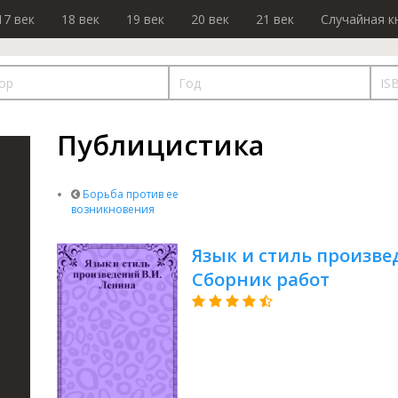
17 век
18 век
19 век
20 век
21 век
Случайная к
Публицистика
Борьба против ее
возникновения
Язык и стиль произве
Сборник работ