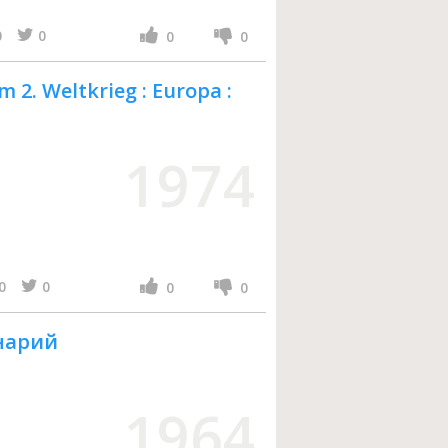
0
0
0
0
 2. Weltkrieg : Europa :
1974
0
0
0
0
инарий
1964