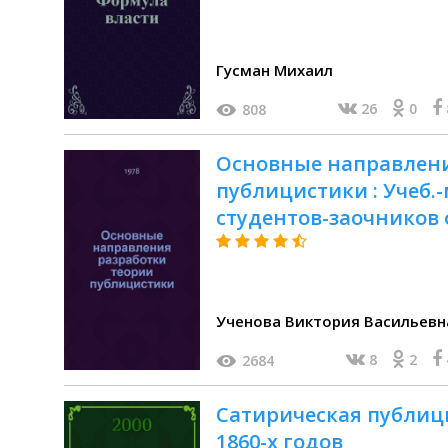
Гусман Михаил
26
0
808
Основные направлени
публицистики : Учеб.-
студентов-заочников 
журналистики гос. ун
Ученова Виктория Васильевн
8
2
2684
Сатирическая публици
1860-х годов