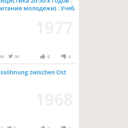
цистика 20-30-х годов :
питания молодежи) : Учеб.
1977
44
36
0
0
ussöhnung zwischen Ost
1968