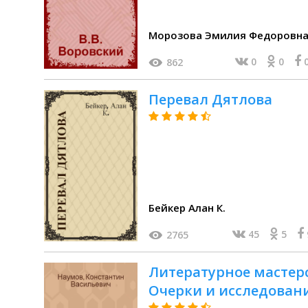
Морозова Эмилия Федоровн
0
0
862
Перевал Дятлова
Бейкер Алан К.
45
5
2765
Литературное мастерс
Очерки и исследован