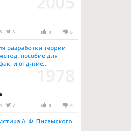
2005
8
8
0
0
я разработки теории
метод. пособие для
фак. и отд-ние
1978
-тов
а
4
3
0
0
стика А. Ф. Писемского