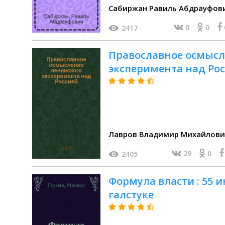
Сабиржан Равиль Абдрауфов
0
0
2417
Православное осмысл
эксперимента над Рос
Лавров Владимир Михайлович 
29
0
2405
Формула власти : 55 
галстуке