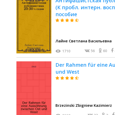
Антифашистская публи
(К пробл. интерн. вос
пособие
Лайне Светлана Васильевна
56
60
1710
Der Rahmen für eine A
und West
Brzezinski Zbigniew Kazimierz