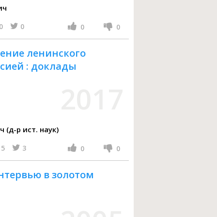
ич
0
0
0
0
ение ленинского
сией : доклады
2017
(д-р ист. наук)
5
3
0
0
интервью в золотом