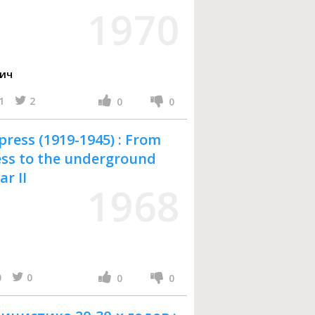
1970
вич
1
2
0
0
 press (1919-1945) : From
ress to the underground
r II
1968
0
0
0
0