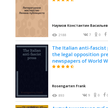
Наумов Константин Василье
7
0
2188
The Italian anti-fascist
the legal opposition p
newspapers of World Wa
Rosengarten Frank
9
0
893