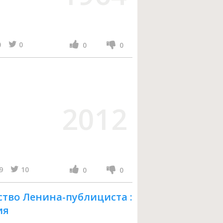
а
0
0
0
0
2012
9
10
0
0
тво Ленина-публициста :
ия