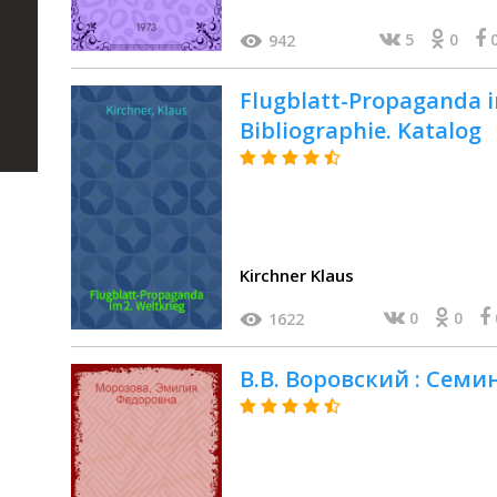
5
0
942
Flugblatt-Propaganda im
Bibliographie. Katalog
Kirchner Klaus
0
0
1622
В.В. Воровский : Сем