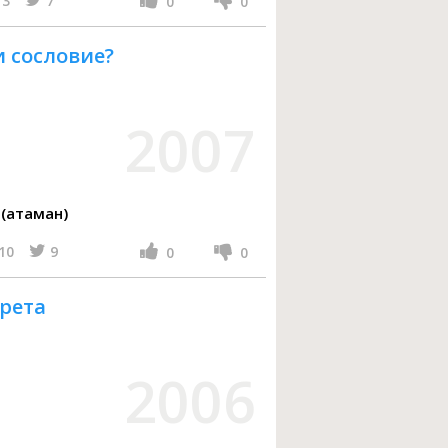
3
7
0
0
и сословие?
2007
(атаман)
10
9
0
0
рета
2006