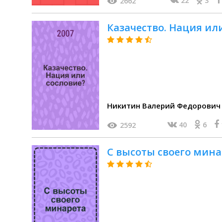
22
3
2662
Казачество. Нация ил
Никитин Валерий Федорович 
40
6
2592
С высоты своего мина