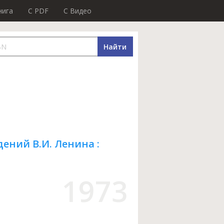
нига
C PDF
C Видео
Найти
дений В.И. Ленина :
1973