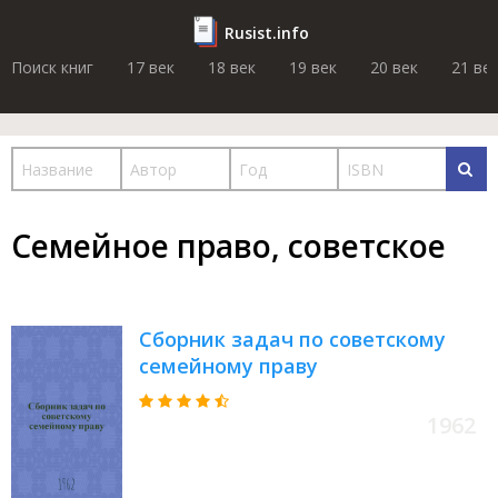
Rusist.info
Поиск книг
17 век
18 век
19 век
20 век
21 ве
Семейное право, советское
Сборник задач по советскому
семейному праву
1962