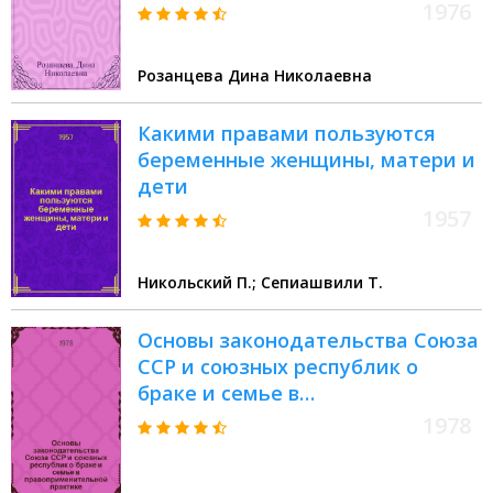
1976
Розанцева Дина Николаевна
Какими правами пользуются
беременные женщины, матери и
дети
1957
Никольский П.; Сепиашвили Т.
Основы законодательства Союза
ССР и союзных республик о
браке и семье в
правоприменительной практике
1978
: Межвуз. темат. сб