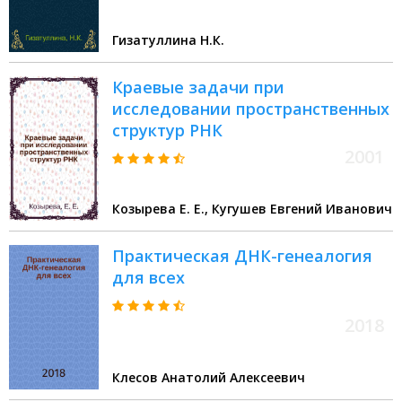
разнокачественности
нуклеиновых кислот) :
Гизатуллина Н.К.
Автореферат дис. на соискание
учен. степени кандидата биол.
Краевые задачи при
наук
исследовании пространственных
структур РНК
2001
Козырева Е. Е., Кугушев Евгений Иванович
Практическая ДНК-генеалогия
для всех
2018
Клесов Анатолий Алексеевич