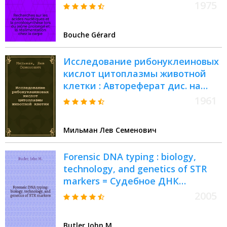
réalimentation chez la carpe :
1975
Thèse prés. à l'Univ. Paul-Sabatier
de Toulouse
Bouche Gérard
Исследование рибонуклеиновых
кислот цитоплазмы животной
клетки : Автореферат дис. на
соискание учен. степени
1961
кандидата биол. наук
Мильман Лев Семенович
Forensic DNA typing : biology,
technology, and genetics of STR
markers = Судебное ДНК
типирование.
2005
Butler John M.