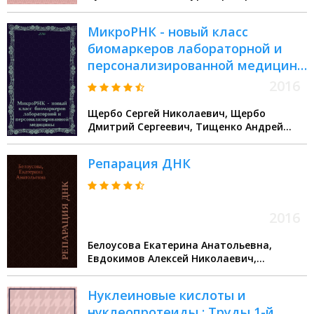
МикроРНК - новый класс
биомаркеров лабораторной и
персонализированной медицины
: учебно-методическое пособие :
2016
для студентов старших курсов
Щербо Сергей Николаевич, Щербо
медицинских высших учебных
Дмитрий Сергеевич, Тищенко Андрей
заведений, ординаторов,
Леонидович
аспирантов и врачей различных
Репарация ДНК
специальностей
2016
Белоусова Екатерина Анатольевна,
Евдокимов Алексей Николаевич,
Дырхеева Надежда Сергеевна
Нуклеиновые кислоты и
нуклеопротеиды : Труды 1-й