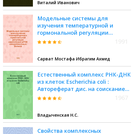
Виталий Иванович
Модельные системы для
изучения температурной и
гормональной регуляции
накопления мРНК
1991
хлоропластных белков : Автореф.
дис. на соиск. учен. степ. канд.
Сарват Мостафа Ибрагим Ахмед
биол. наук : (03.00.12)
Естественный комплекс РНК-ДНК
из клеток Escherichia coli :
Автореферат дис. на соискание
учен. степени канд. биол. наук
1967
Владыченская Н.С.
Свойства комплексных