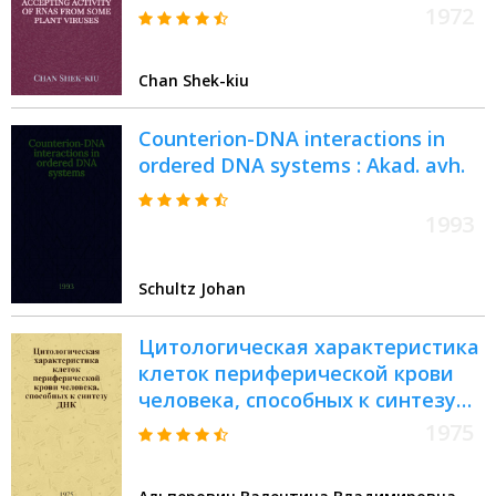
de Strasbourg ..
1972
Chan Shek-kiu
Counterion-DNA interactions in
ordered DNA systems : Akad. avh.
1993
Schultz Johan
Цитологическая характеристика
клеток периферической крови
человека, способных к синтезу
ДНК : Автореф. дис. на соиск.
1975
учен. степени канд. мед. наук :
(14.00.29)