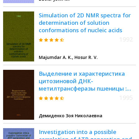
Simulation of 2D NMR spectra for
determination of solution
conformations of nucleic acids
1992
Majumdar A. K., Hosur R. V.
Выделение и хаpактеpистика
цитозиновой ДНК-
метилтpансфеpазы пшеницы :
Автореф. дис. на соиск. учен.
1995
степ. к.б.н. : Спец. 03.00.03
Демиденко Зоя Николаевна
Investigation into a possible