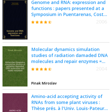
Genome and RNA: expression and
functions : papers presented at a
Symposium in Puentarenas, Costa
Rica, 26 February-2 March 2005 =
2006
Геномы и рибонуклеиновые
кислоты:экспрессия и функции.
Molecular dynamics simulation
studies of radiation damaded DNA
molecules and repair enzymes =
Изучение симуляции
2004
молекулярной динамики
радиационного повреждения
Pinak Miroslav
молекул ДНК восстановления
ферментов.
Amino-acid accepting activity of
RNAs from some plant viruses :
Thèse prés. à l'Univ. Louis-Pateur