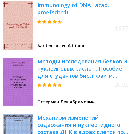
Immunology of DNA : acad.
proefschrift
1977
Aarden Lucien Adrianus
Методы исследования белков и
нуклеиновых кислот : Пособие
для студентов биол. фак. и
учащихся специализир. ст. кл.
2002
гимназий
Остерман Лев Абрамович
Механизм изменений
содержания и нуклеотидного
состава ДНК в ядрах клеток при