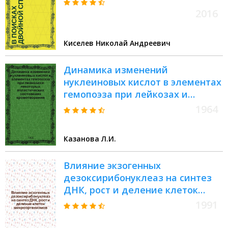
2016
Киселев Николай Андреевич
Динамика изменений
нуклеиновых кислот в элементах
гемопоэза при лейкозах и
некоторых апластических
1964
состояниях кровотворения :
(Цитохим. исследование) :
Казанова Л.И.
Автореферат дис. на соискание
учен. степени кандидата мед.
Влияние экзогенных
наук
дезоксирибонуклеаз на синтез
ДНК, рост и деление клеток
микроорганизмов : Автореф. дис.
1991
на соиск. учен. степ. д.б.н