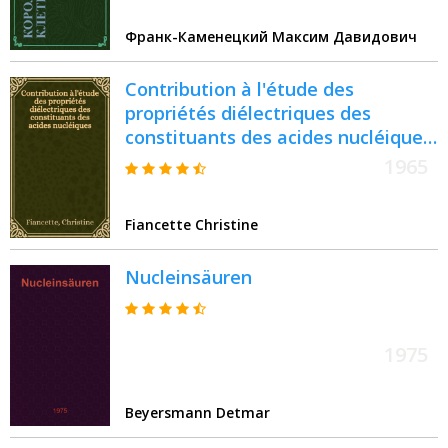
Франк-Каменецкий Максим Давидович
Contribution à l'étude des
propriétés diélectriques des
constituants des acides nucléiques
: Thèse présentée à la Faculté des
1965
sciences de l'Univ. de Lyon ..
Fiancette Christine
Nucleinsäuren
1975
Beyersmann Detmar