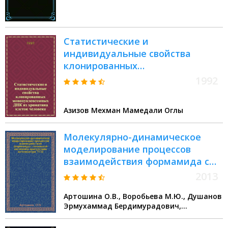
микробиологии за 1951-1957 гг
Статистические и
индивидуальные свойства
клонированных
мононуклеосомных ДНК из
1992
хроматина клеток человека :
Автореф. дис. на соиск. учен.
Азизов Мехман Мамедали Оглы
степ. к.х.н
Молекулярно-динамическое
моделирование процессов
взаимодействия формамида с
синильной кислотой в
2013
присутствии катализатора TiO2
Артошина О.В., Воробьева М.Ю., Душанов
Эрмухаммад Бердимурадович,
Холмуродов Холмирзо Тагойкулович