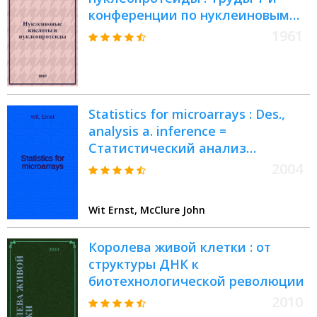
конференции по нуклеиновым
кислотам и нуклеопротеидам,
1961
Москва, 21-24 дек. 1959 г
Statistics for microarrays : Des.,
analysis a. inference =
Статистический анализ
микропоследовательностей
2004
ДНК.Схема,анализ и выводы
Wit Ernst, McClure John
Королева живой клетки : от
структуры ДНК к
биотехнологической революции
2010