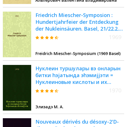
Альперович Валентина Владимировна
Friedrich Miescher-Symposion :
Hundertjahrfeier der Entdeckung
der Nukleinsäuren. Basel, 21/22.2.
1969 : Materialien
1969
Freidrich Miescher-Symposium (1969 Basel)
Нуклеин туршулары вэ онларын
битки hэjатында эhэмиjjэти =
Нуклеиновые кислоты и их
значение в жизни растений
1970
Элизадэ М. А.
Nouveaux dérivés du désoxy-2'D-