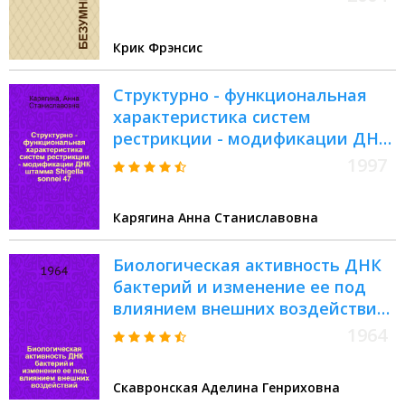
Крик Фрэнсис
Структурно - функциональная
характеристика систем
рестрикции - модификации ДНК
штамма Shigella sonnei 47 :
1997
Автореф. дис. на соиск. учен.
степ. д.б.н. : Спец. 03.00.03
Карягина Анна Станиславовна
Биологическая активность ДНК
бактерий и изменение ее под
влиянием внешних воздействий :
Автореферат дис. на соискание
1964
учен. степени доктора мед. наук
Скавронская Аделина Генриховна