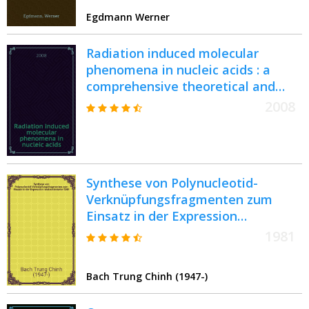
Egdmann Werner
Radiation induced molecular
phenomena in nucleic acids : a
comprehensive theoretical and
experimental analysis =
2008
Вызванные радиацией
молекулярные феномены в
нуклеиновых кислотах
Synthese von Polynucleotid-
Verknüpfungsfragmenten zum
Einsatz in der Expression
neukombinierter DNS : Diss
1981
Bach Trung Chinh (1947-)