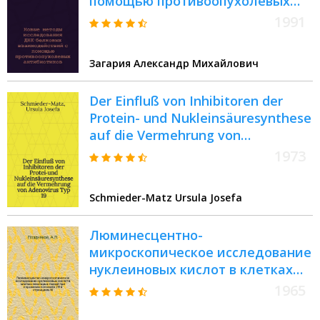
помощью противоопухолевых
антибиотиков : Автореф. дис. на
1991
соиск. учен. степ. канд. биол. наук
: (14.00.14)
Загария Александр Михайлович
Der Einfluß von Inhibitoren der
Protein- und Nukleinsäuresynthese
auf die Vermehrung von
Adenovirus Typ 19 : Inaug.-Diss. ...
1973
der... Med. Fak. der Univ. des
Saarlandes
Schmieder-Matz Ursula Josefa
Люминесцентно-
микроскопическое исследование
нуклеиновых кислот в клетках
некоторых тканей при
1965
поражении полонием-210 и