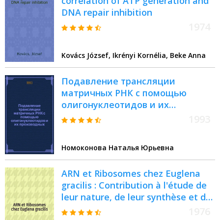
correlation of ATP generation and
DNA repair inhibition
1974
Kovács József, Ikrényi Kornélia, Beke Anna
Подавление трансляции
матричных РНК с помощью
олигонуклеотидов и их
производных : Автореф. дис. на
1993
соиск. учен. степ. к.б.н. : Спец.
03.00.04
Номоконова Наталья Юрьевна
ARN et Ribosomes chez Euglena
gracilis : Contribution à l'étude de
leur nature, de leur synthèse et de
leurs fonctions : Thèse
1976