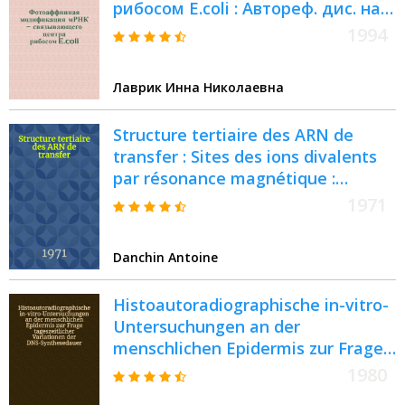
рибосом E.coli : Автореф. дис. на
соиск. учен. степ. к.х.н. : Спец.
1994
02.00.10
Лаврик Инна Николаевна
Structure tertiaire des ARN de
transfer : Sites des ions divalents
par résonance magnétique :
Propriétés biochimiques : Article
1971
principal recouvrant en partie la
thèse ... prés. à la Fac. des sciences
Danchin Antoine
de Paris
Histoautoradiographische in-vitro-
Untersuchungen an der
menschlichen Epidermis zur Frage
tageszeitlicher Variationen der
1980
DNS-Synthesedauer : Inaug.-Diss