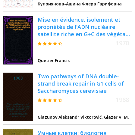
Куприянова-Ашина Флера Гарифовна
Mise en évidence, isolement et
propriétés de l'ADN nucléaire
satellite riche en G+C des végétaux
supérieurs : Article principal
1970
recouvrant en partie la thèse ...
soutenue ... à la Fac. des sciences
Quetier Francis
d'Orsay, Univ. de Paris
Two pathways of DNA double-
strand break repair in G1 cells of
Saccharomyces cerevisiae
1988
Glazunov Aleksandr Viktorovič, Glazer V. M.
Умные клетки: биология