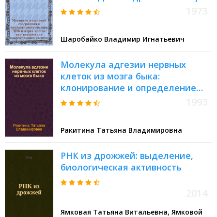
воздействии повреждающих
1973
агентов : Автореф. дис. на соиск.
учен. степени д-ра мед. наук :
Шаробайко Владимир Игнатьевич
(03.00.04)
Молекула адгезии нервных
клеток из мозга быка:
клонирование и определение
нуклеотидной
1993
последовательности кДНК :
Автореф. дис. на соиск. учен.
Ракитина Татьяна Владимировна
степ. к.х.н. : Спец. 02.00.10
РНК из дрожжей: выделение,
биологическая активность
2014
Ямковая Татьяна Витальевна, Ямковой