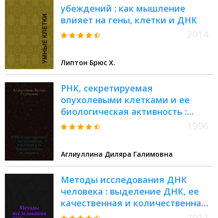
убеждений : как мышление
влияет на гены, клетки и ДНК
2014
Липтон Брюс Х.
РНК, секретируемая
опухолевыми клетками и ее
биологическая активность :
Автореф. дис. на соиск. учен.
1996
степ. д.б.н. : Спец. 03.00.04
Аглиуллина Диляра Галимовна
Методы исследования ДНК
человека : выделение ДНК, ее
качественная и количественная
оценка в аспекте судебно-
2012