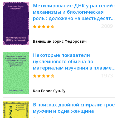
Метилирование ДНК у растений :
механизмы и биологическая
роль : доложено на шестьдесят
девятом ежегодном
2009
Тимирязевском чтении 3 июня
2008 года
Ванюшин Борис Федорович
Некоторые показатели
нуклеинового обмена по
материалам изучения в плазме
и цельной крови у больных
1973
ревматизмом, инфекционным
неспецифическим
Кан Борис Сун-Гу
(эволютивным) полиартритом и в
эксперименте : Автореф. дис. на
В поисках двойной спирали: трое
соиск. учен. степени канд. мед.
мужчин и одна женщина
наук : (14.00.05)