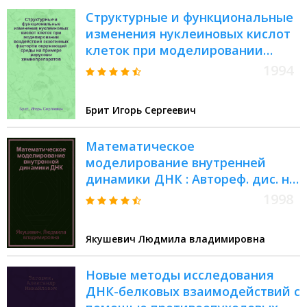
Структурные и функциональные
изменения нуклеиновых кислот
клеток при моделировании
воздействий экзогенных
1994
факторов окружающей среды на
примере вирусов и
Брит Игорь Сергеевич
химиопрепаратов : Автореф. дис.
на соиск. учен. степ. д.м.н
Математическое
моделирование внутренней
динамики ДНК : Автореф. дис. на
соиск. учен. степ. д.ф.-м.н. : Спец.
1998
03.00.02
Якушевич Людмила владимировна
Новые методы исследования
ДНК-белковых взаимодействий с