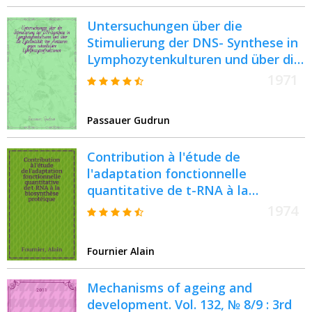
Untersuchungen über die
Stimulierung der DNS- Synthese in
Lymphozytenkulturen und über die
Zytotoxizität von Antiseren gegen
1971
subzelluläre
Lymphozytenfraktionen : Inaug.-
Passauer Gudrun
Diss. ... der ... Med. Fak. der ... Univ.
Erlangen-Nürnberg
Contribution à l'étude de
l'adaptation fonctionnelle
quantitative de t-RNA à la
biosynthèse protéique : Thèse prés.
1974
devant l'Univ. Claude-Bernard de
Lyon
Fournier Alain
Mechanisms of ageing and
development. Vol. 132, № 8/9 : 3rd