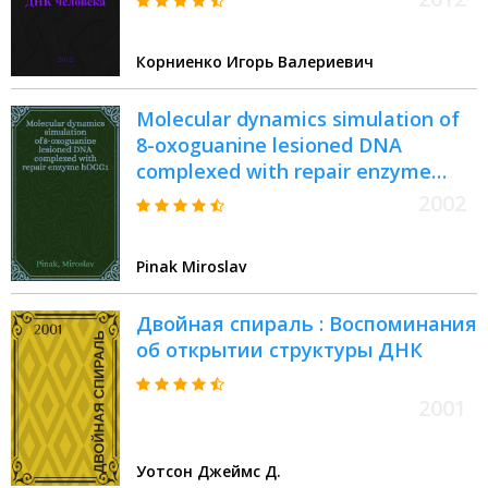
медицинского исследования
вещественных доказательств
Корниенко Игорь Валериевич
биологического происхождения :
учебно-методическое пособие
Molecular dynamics simulation of
8-oxoguanine lesioned DNA
complexed with repair enzyme
hOGG1 = Молекулярная
2002
динамика симуляции
поврежденной 8-оксогуанином
Pinak Miroslav
ДНК в комплексе с
восстановлением энзима
Двойная спираль : Воспоминания
оксигуанин глюкозилазой
об открытии структуры ДНК
человека
2001
Уотсон Джеймс Д.