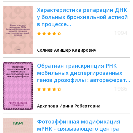
Хаpактеpистика pепаpации ДНК
у больных бpонхиальной астмой
в пpоцессе
иммуномодулиpующей теpапии :
1994
Автореф. дис. на соиск. учен.
степ. к.м.н
Солиев Алишеp Кадиpович
Обратная транскрипция РНК
мобильных диспергированных
генов дрозофилы : автореферат
диссертации на соискание
1986
ученой степени кандидата
биологических наук : (03.00.03)
Архипова Ирина Робертовна
Фотоаффинная модификация
мРНК - связывающего центра