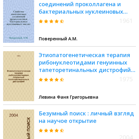
соединений проколлагена и
бактериальных нуклеиновых
кислот : (Некоторые вопросы
1961
патогенеза коллагеновых
болезней) : Автореферат дис. на
Поверенный А.М.
соискание ученой степени
кандидата медицинских наук
Этиопатогенетическая терапия
рибонуклеотидами генуинных
тапеторетинальных дистрофий :
Автореф. дис. на соиск. учен.
1975
степени канд. мед. наук :
(14.00.08)
Левина Фаня Григорьевна
Безумный поиск : личный взгляд
на научое открытие
2004