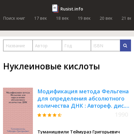
Rusist.info
Поиск книг
17 век
18 век
19 век
20 век
21 ве
Нуклеиновые кислоты
Модификация метода Фельгена
для определения абсолютного
количества ДНК : Автореф. дис.
на соиск. учен. степ. к.б.н
1990
Туманишвили Теймураз Григорьевич