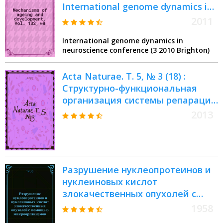
International genome dynamics in
neuroscience conference: "DNA
2011
repair and neurological disease" =
International genome dynamics in
3-я Международная
neuroscience conference (3 2010 Brighton)
конференция динамики генома в
нейронауке: восстановление ДНК
Acta Naturae. Т. 5, № 3 (18) :
и нервные болезни
Структурно-функциональная
организация системы репарации
неканонических пар
2013
нуклеотидов
Разрушение нуклеопротеинов и
нуклеиновых кислот
злокачественных опухолей с
помощью микроорганизмов :
1958
Сборник работ лаборатории