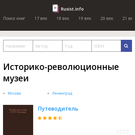
Rusist.info
Поиск книг
17 век
18 век
19 век
20 век
21 ве
Историко-революционные
музеи
Москва
Ленинград
Путеводитель
1972