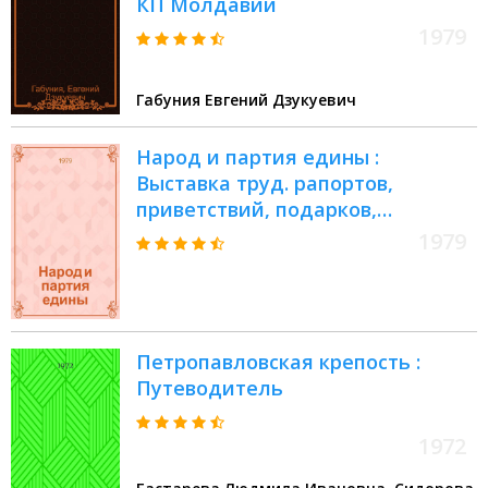
КП Молдавии
1979
Габуния Евгений Дзукуевич
Народ и партия едины :
Выставка труд. рапортов,
приветствий, подарков,
поступивших в адрес съездов
1979
КПСС, в ЦК КПСС в связи с 70-
летием Генерального секретаря
ЦК КПСС, Председателя
Президиума Верховного Совета
Петропавловская крепость :
СССР товарища Л.И. Брежнева :
Путеводитель
Каталог
1972