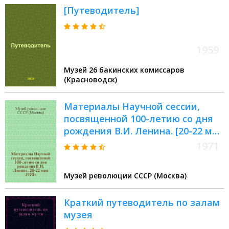
пропаганда ее музейными
[Путеводитель]
средствами : Сб. статей
1959
Музей 26 бакинских комиссаров
(Красноводск)
Материалы Научной сессии,
посвященной 100-летию со дня
рождения В.И. Ленина. [20-22 мая
1970 г.]
1971
Музей революции СССР (Москва)
Краткий путеводитель по залам
музея