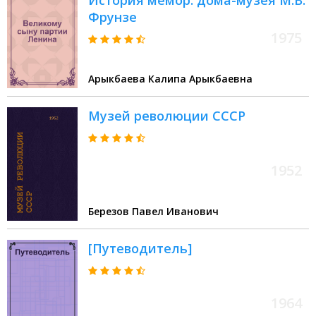
История мемор. дома-музея М.В.
Фрунзе
1975
Арыкбаева Калипа Арыкбаевна
Музей революции СССР
1952
Березов Павел Иванович
[Путеводитель]
1964