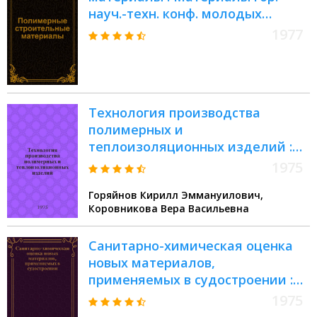
науч.-техн. конф. молодых
ученых и специалистов
1977
"Полимер. строит. материалы"
Технология производства
полимерных и
теплоизоляционных изделий :
Учебник для вузов по
1975
специальности "Мех.
Горяйнов Кирилл Эммануилович,
оборудование предприятий
Коровникова Вера Васильевна
строит. материалов, изделий и
конструкций"
Санитарно-химическая оценка
новых материалов,
применяемых в судостроении :
Метод. руководство : 74-38-102-73
1975
: Срок введ. III кв. 1975 г. (на срок