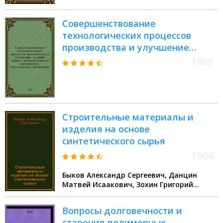
работников строительства
Совершенствование
технологических процессов
производства и улучшение
условий труда в
1969
промышленности полимерных
строительных материалов :
Материалы совещания-
семинара. Дек. 1967
Строительные материалы и
изделия на основе
синтетического сырья
1964
Быков Александр Сергеевич, Данцин
Матвей Исаакович, Зохин Григорий
Иосифович
Вопросы долговечности и
старения полимерных