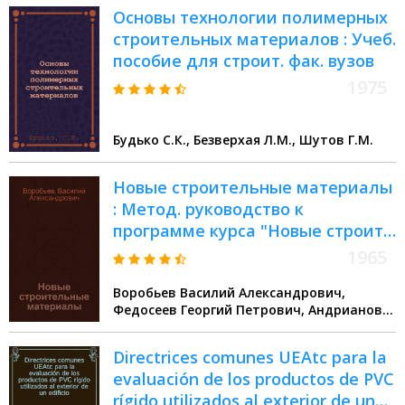
Основы технологии полимерных
строительных материалов : Учеб.
пособие для строит. фак. вузов
1975
Будько С.К., Безверхая Л.М., Шутов Г.М.
Новые строительные материалы
: Метод. руководство к
программе курса "Новые строит.
материалы" : Специальность
1965
"Пром. и гражд. строительство"
Воробьев Василий Александрович,
Федосеев Георгий Петрович, Андрианов
Р.А.
Directrices comunes UEAtc para la
evaluación de los productos de PVC
rígido utilizados al exterior de un