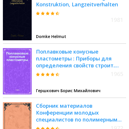
Konstruktion, Langzeitverhalten
1981
Domke Helmut
Поплавковые конусные
пластометры : Приборы для
определения свойств строит.
пластмасс : По материалам
1965
Всесоюз. науч.-исслед. ин-та
новых строит. материалов
Гершкович Борис Михайлович
"ВНИИНСМ"
Сборник материалов
Конференции молодых
специалистов по полимерным
строительным материалам
1972