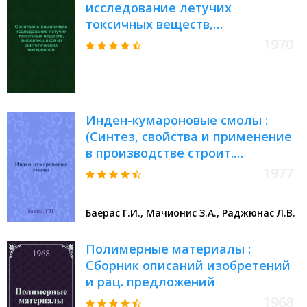
исследование летучих
токсичных веществ,
выделяющихся из
1970
синтетических материалов
(изделий), предназначенных для
использования в судостроении :
Врем. метод. указания
Инден-кумароновые смолы :
(Синтез, свойства и применение
в производстве строит.
материалов) : Обзор
1977
Баерас Г.И., Мачионис З.А., Раджюнас Л.В.
Полимерные материалы :
Сборник описаний изобретений
и рац. предложений
1968