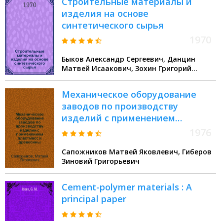
Строительные материалы и
изделия на основе
синтетического сырья
1970
Быков Александр Сергеевич, Данцин
Матвей Исаакович, Зохин Григорий
Иосифович
Механическое оборудование
заводов по производству
изделий с применением
пластмасс и древесины : Учебник
1976
для вузов по специальности
Сапожников Матвей Яковлевич, Гиберов
"Производство строит. изделий
Зиновий Григорьевич
и конструкций"
Cement-polymer materials : A
principal paper