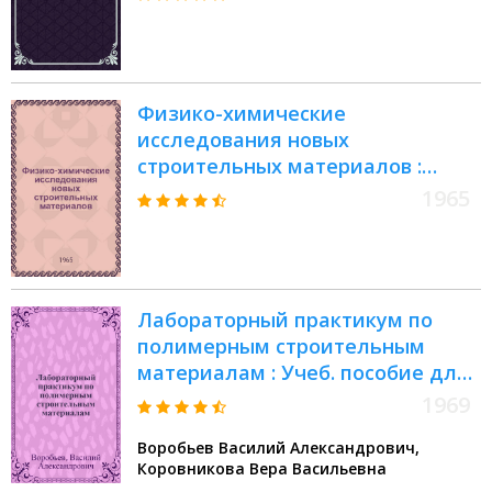
Физико-химические
исследования новых
строительных материалов :
Сборник статей
1965
Лабораторный практикум по
полимерным строительным
материалам : Учеб. пособие для
технол. фак. инж.-строит. вузов
1969
Воробьев Василий Александрович,
Коровникова Вера Васильевна