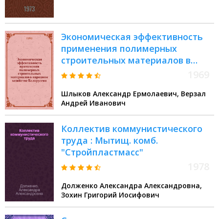
за применением полимерных
материалов в стр-ве, Киев 7-9
июня 1972 г
Экономическая эффективность
применения полимерных
строительных материалов в
народном хозяйстве Белоруссии
1969
Шлыков Александр Ермолаевич, Верзал
Андрей Иванович
Коллектив коммунистического
труда : Мытищ. комб.
"Стройпластмасс"
1978
Долженко Александра Александровна,
Зохин Григорий Иосифович