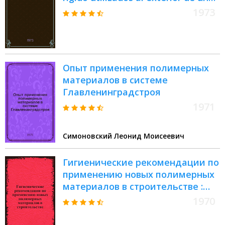
edificio
1973
Опыт применения полимерных
материалов в системе
Главленинградстроя
1971
Симоновский Леонид Моисеевич
Гигиенические рекомендации по
применению новых полимерных
материалов в строительстве :
(Пособие для сан. врачей и
1970
работников проектно-строит.
организаций)