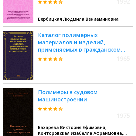
1992
карбамидоформальдегидных и
фенолформальдегидных смол :
Вербицкая Людмила Вениаминовна
Автореф. дис. на соиск. учен.
степ. к.б.н
Каталог полимерных
материалов и изделий,
применяемых в гражданском
строительстве
1965
Полимеры в судовом
машиностроении
1975
Бахарева Виктория Ефимовна,
Конторовская Изабелла Афраимовна,