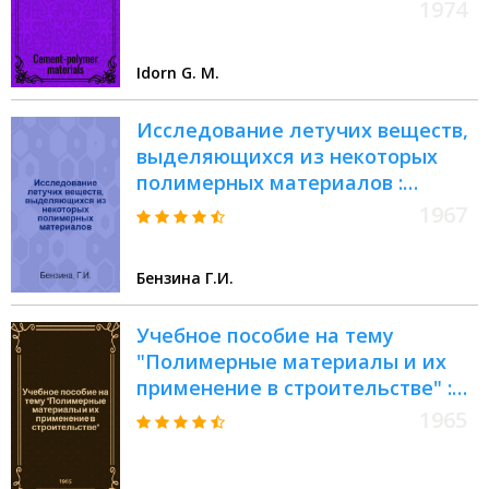
1974
Idorn G. M.
Исследование летучих веществ,
выделяющихся из некоторых
полимерных материалов :
(Строит. материалы на основе
1967
мочевино- и фенольно-
формальдегидных смол и ткани,
Бензина Г.И.
обработ. карбамолом) :
Автореферат дис. на соискание
Учебное пособие на тему
учен. степени канд. биол. наук
"Полимерные материалы и их
применение в строительстве" :
Для слушателей групп
1965
повышения квалификации
руководящих и инж.-техн.