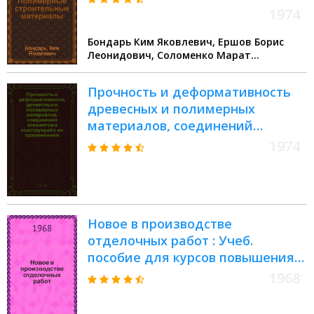
1974
Бондарь Ким Яковлевич, Ершов Борис
Леонидович, Соломенко Марат
Георгиевич
Прочность и деформативность
древесных и полимерных
материалов, соединений
элементов и конструкций с их
1974
применением : Сборник статей
Новое в производстве
отделочных работ : Учеб.
пособие для курсов повышения
квалификации руководящих
1968
работников строительства