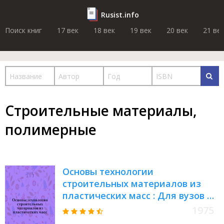
Rusist.info
Поиск книг
17 век
18 век
19 век
20 век
21 ве
Строительные материалы,
полимерные
Основы технологии
строительных материалов из
пластических масс : Для вузов по
специальности "Производство
1975
строит. изделий и конструкций"