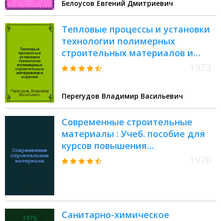
Белоусов Евгений Дмитриевич
Тепловые процессы и установки
технологии полимерных
строительных материалов и
изделий : Учебник для вузов по
1973
специальности "Производство
строит. изделий и конструкций"
Перегудов Владимир Васильевич
Современные строительные
материалы : Учеб. пособие для
курсов повышения
квалификации инж.-техн.
1970
работников строит.
специальности Ч. 1-. Ч. 1
Санитарно-химическое