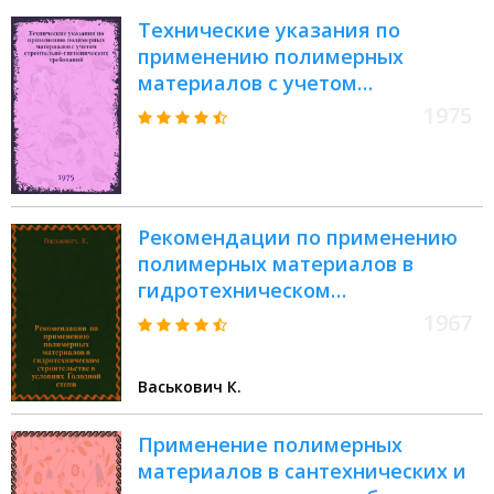
Технические указания по
применению полимерных
материалов с учетом
строительно-гигиенических
1975
требований : РСН 265-74 : Утв. Гос.
ком. Совета Министров УССР по
делам стр-ва 04.07.74 : Срок введ.
01.08.74
Рекомендации по применению
полимерных материалов в
гидротехническом
строительстве в условиях
1967
Голодной степи
Васькович К.
Применение полимерных
материалов в сантехнических и