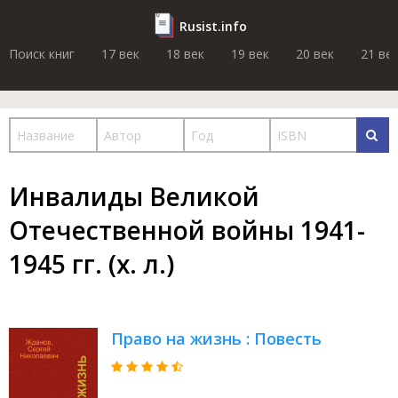
Rusist.info
Поиск книг
17 век
18 век
19 век
20 век
21 ве
Инвалиды Великой
Отечественной войны 1941-
1945 гг. (х. л.)
Право на жизнь : Повесть